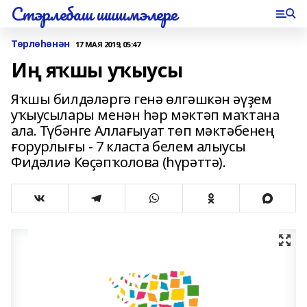
Стэрлебаш шишмэлере
Төрлөһөнән
17 МАЯ 2019, 05:47
Иң яҡшы уҡыусы
Яҡшы билдәләргә генә өлгәшкән әүҙем
уҡыусылары менән һәр мәктәп маҡтана
ала. Түбәнге Аллағыуат төп мәктәбенең
ғорурлығы - 7 класта белем алыусы
Фидәлиә Көҫәпҡолова (һүрәттә).