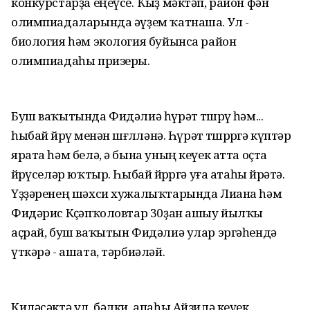
конкурстарҙа еңеүсе. Ҡыҙ мәктәп, район фән
олимпиадаларында әүҙем ҡатнаша. Ул -
биология һәм экология буйынса район
олимпиадаһы призеры.
Буш ваҡытында Фидәлиә һүрәт төшөрөү һәм...
һыбай йөрөү менән шөғөлләнә. Һүрәт төшөрөргә күптәр
ярата һәм белә, ә бына уның кеүек атта оҫта
йөрөүселәр юҡтыр. Һыбай йөрөргә уға атаһы өйрәтә.
Үҙҙәренең шәхси хужалыҡтарында Лиана һәм
Фидәрис Көҫәпҡоловтар 30ҙан ашыу йылҡы
аҫрай, буш ваҡытын Фидәлиә улар эргәһендә
үткәрә - ашата, тәрбиәләй.
Киләсәктә ул, бәлки, апаһы Айзилә кеүек