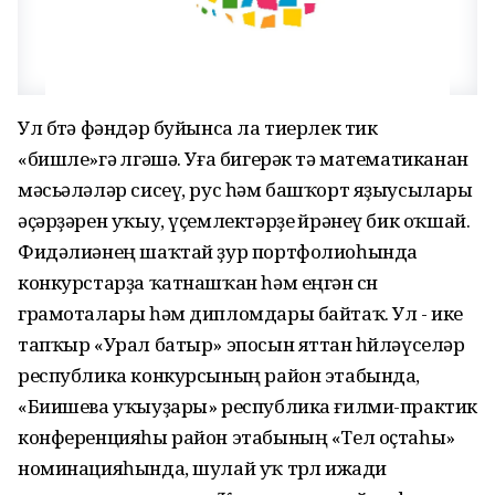
Ул бөтә фәндәр буйынса ла тиерлек тик
«бишле»гә өлгәшә. Уға бигерәк тә математиканан
мәсьәләләр сисеү, рус һәм башҡорт яҙыусылары
әҫәрҙәрен уҡыу, үҫемлектәрҙе өйрәнеү бик оҡшай.
Фидәлиәнең шаҡтай ҙур портфолиоһында
конкурстарҙа ҡатнашҡан һәм еңгән өсөн
грамоталары һәм дипломдары байтаҡ. Ул - ике
тапҡыр «Урал батыр» эпосын яттан һөйләүселәр
республика конкурсының район этабында,
«Биишева уҡыуҙары» республика ғилми-практик
конференцияһы район этабының «Тел оҫтаһы»
номинацияһында, шулай уҡ төрлө ижади