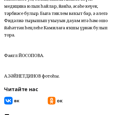
медицина юлын һайлар, йәиһә, әсәһе кеүек,
тәрбиәсе булыр. Быға тиклем ваҡыт бар, ә әлегә
Фидәлиә тырышып уҡыуын дауам итә һәм ошо
йәһәттән һеңлеһе Камилаға яҡшы үрнәк булып
тора.
Фаягөл ЙОСОПОВА.
А.ЗӘЙНЕТДИНОВ фотоһы.
Читайте нас