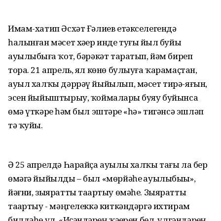
Имам-хатип Әсхәт Ғәлиев етәкселегендә
һалынған мәсет хәҙер инде туғыҙ йыл буйы
ауылыбыҙға ҡот, бәрәкәт таратып, йәм биреп
тора. 21 апрель, ял көнө булыуға ҡарамаҫтан,
ауыл халҡы дәррәү йыйылып, мәсет тирә-яғын,
эсен йыйыштырыу, ҡоймаларҙы буяу буйынса
өмә үткәрҙе һәм был эштәрҙе «һә» тигәнсә эшләп
тә ҡуйҙы.
Ә 25 апрелдә Һарайҫа ауылы халҡы тағы ла бер
өмәгә йыйылды – был «мөрйәһеҙ ауылыбыҙҙы»,
йәғни, зыяратты таҙартыу өмәһе. Зыяратты
таҙартыу - мәңгелеккә киткәндәргә ихтирам
билдәһе ул. «Иҫәндәрҙең ҡәҙерен бел, үлгәндәрҙең