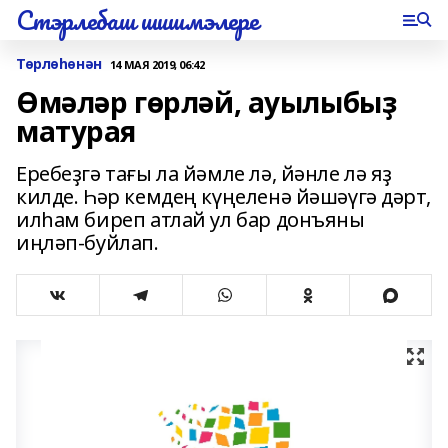
Стэрлебаш шишмэлере
Төрлөһөнән
14 МАЯ 2019, 06:42
Өмәләр гөрләй, ауылыбыҙ
матурая
Еребеҙгә тағы ла йәмле лә, йәнле лә яҙ
килде. Һәр кемдең күңеленә йәшәүгә дәрт,
илһам биреп атлай ул бар донъяны
иңләп-буйлап.