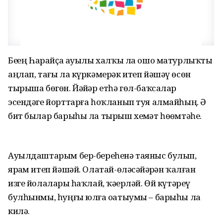
Беҙҙең Һарайҫа ауылы халҡы ла ошо матурлыҡты
аңлап, тағы ла күркәмерәк итеп йәшәү өсөн
тырыша бөгөн. Йәйҙәр етһә гөл-баҡсалар
эсендәге йорттарға һоҡланып туя алмайһың. Ә
бит былар барыһы ла тырыш хеҙмәт һөҙөмтәһе.
Ауылдаштарым бер-береһенә таяныс булып,
ярҙам итеп йәшәй. Олатай-өләсәйҙәрҙән ҡалған
изге йолаларҙы һаҡлай, ҡәҙерләй. Өй күтәреү
булһынмы, һуңғы юлға оҙатыумы – барыһы ла
килә.