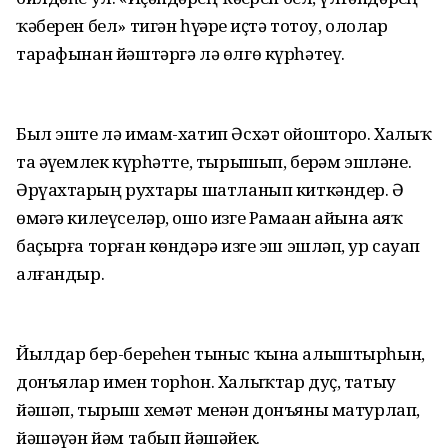
ҡәберен бел» тигән һүҙҙәрҙе иҫтә тотоу, ололар
тарафынан йәштәргә лә өлгө күрһәтеү.
Был эште лә имам-хатип Әсхәт ойошторҙо. Халыҡ
та әүҙемлек күрһәтте, тырышып, берҙәм эшләне.
Әрүахтарҙың рухтары шатланып киткәндер. Ә
өмәгә килеүселәр, ошо изге Рамаҙан айына аяҡ
баҫырға торған көндәрҙә изге эш эшләп, ҙур сауап
алғандыр.
Йылдар бер-береһен тыныс ҡына алыштырһын,
донъялар имен торһон. Халыҡтар дуҫ, татыу
йәшәп, тырыш хеҙмәт менән донъяны матурлап,
йәшәүҙән йәм табып йәшәйек.