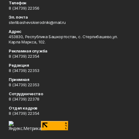
Телефон
8 (34739) 22356
Эл. почта
sterlibashevskierodniki@mail.ru
Адрес
453830, Республика Башкортостан, c. Стерлибашево,ул.
Карла Маркса, 102.
Рекламная служба
8 (34739) 22354
Редакция
8 (34739) 22353
Приемная
8 (34739) 22353
Сотрудничество
8 (34739) 22378
Отдел кадров
8 (34739) 22354