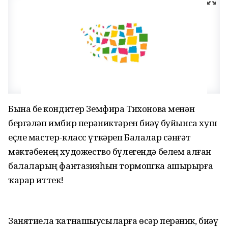
Бына беҙ кондитер Земфира Тихонова менән
бергәләп имбир перәниктәрен биҙәү буйынса хуш
еҫле мастер-класс үткәреп Балалар сәнғәт
мәктәбенең художество бүлегендә белем алған
балаларҙың фантазияһын тормошҡа ашырырға
ҡарар иттек!
Занятиела ҡатнашыусыларға өсәр перәник, биҙәү