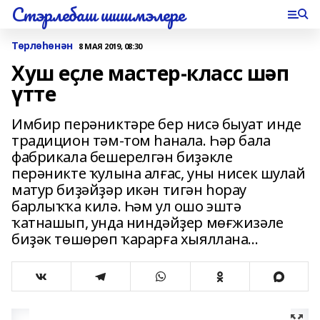
Стэрлебаш шишмэлере
Төрлөһөнән
8 МАЯ 2019, 08:30
Хуш еҫле мастер-класс шәп
үтте
Имбир перәниктәре бер нисә быуат инде
традицион тәм-том һанала. Һәр бала
фабрикала бешерелгән биҙәкле
перәникте ҡулына алғас, уны нисек шулай
матур биҙәйҙәр икән тигән һорау
барлыҡҡа килә. Һәм ул ошо эштә
ҡатнашып, унда ниндәйҙер мөғжизәле
биҙәк төшөрөп ҡарарға хыяллана...