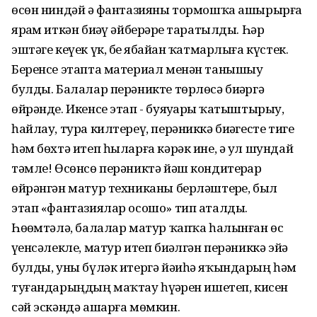
өсөн ниндәй ҙә фантазияны тормошҡа ашырырға
ярҙам иткән биҙәү әйберҙәре таратылды. Һәр
эштәге кеүек үк, беҙ ябайҙан ҡатмарлыға күстек.
Беренсе этапта материал менән танышыу
булды. Балалар перәникте төрлөсә биҙәргә
өйрәнде. Икенсе этап - буяуҙарҙы ҡатыштырыу,
һайлау, тура килтереү, перәниккә биҙәгесте тигеҙ
һәм бөхтә итеп һыларға кәрәк ине, ә ул шундай
тәмле! Өсөнсө перәниктә йәш кондитерҙар
өйрәнгән матур техниканы берләштерҙе, был
этап «фантазиялар осошо» тип аталды.
Һөҙөмтәлә, балалар матур ҡапҡа һалынған өс
үҙенсәлекле, матур итеп биҙәлгән перәниккә эйә
булды, уны бүләк итергә йәиһә яҡындарың һәм
туғандарыңдың маҡтау һүҙҙәрен ишетеп, кисен
сәй эскәндә ашарға мөмкин.