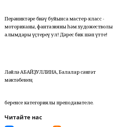
Перәниктәрҙе биҙәү буйынса мастер-класс -
моториканы, фантазияны һәм художестволы
алымдарҙы үҫтереү ул! Дәрес бик шәп үтте!
Ләйлә АБАЙҘУЛЛИНА, Балалар сәнғәт
мәктәбенең
беренсе категориялы преподавателе.
Читайте нас