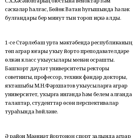
С.Х.Хәсәновтарҙың бюстына веноктар һәм
сәскәләр һалғас, Бөйөк Ватан һуғышында һәләк
булғандарҙы бер минут тын тороп иҫкә алды.
1-се Стәрлебаш урта мәктәбендә республиканың
төп аграр юғары уҡыу йорто преподавателдәре
өлкән класс уҡыусылары менән осрашты.
Башҡорт дәүләт университеты ректоры
советнигы, профессор, техник фәндәр докторы,
яҡташыбыҙ М.Н.Фәрхшатов уҡыусыларға аграр
университет, уҡырға ингәндә һәм белем алғанда
талаптар, студенттар өсөн перспективалар
тураһында һөйләне.
Ә район Мәҙәниәт йортоноң спорт залында аграр