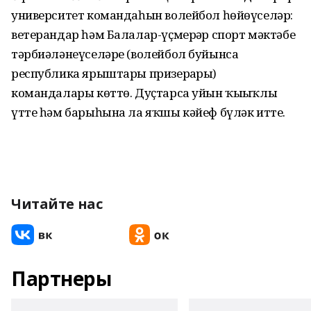
университет командаһын волейбол һөйөүселәр:
ветерандар һәм Балалар-үҫмерҙәр спорт мәктәбе
тәрбиәләнеүселәре (волейбол буйынса
республика ярыштары призерҙары)
командалары көттө. Дуҫтарса уйын ҡыҙыҡлы
үтте һәм барыһына ла яҡшы кәйеф бүләк итте.
Читайте нас
Партнеры