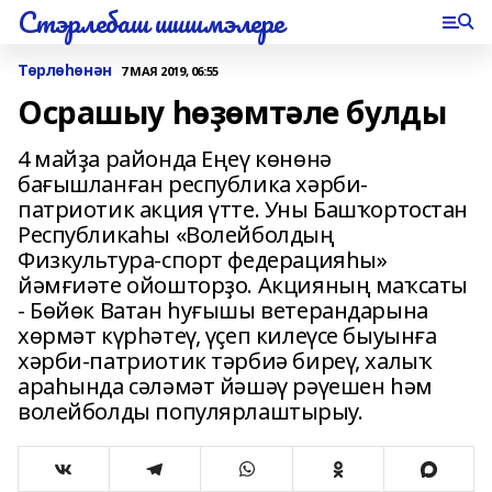
Стэрлебаш шишмэлере
Төрлөһөнән
7 МАЯ 2019, 06:55
Осрашыу һөҙөмтәле булды
4 майҙа районда Еңеү көнөнә
бағышланған республика хәрби-
патриотик акция үтте. Уны Башҡортостан
Республикаһы «Волейболдың
Физкультура-спорт федерацияһы»
йәмғиәте ойошторҙо. Акцияның маҡсаты
- Бөйөк Ватан һуғышы ветерандарына
хөрмәт күрһәтеү, үҫеп килеүсе быуынға
хәрби-патриотик тәрбиә биреү, халыҡ
араһында сәләмәт йәшәү рәүешен һәм
волейболды популярлаштырыу.