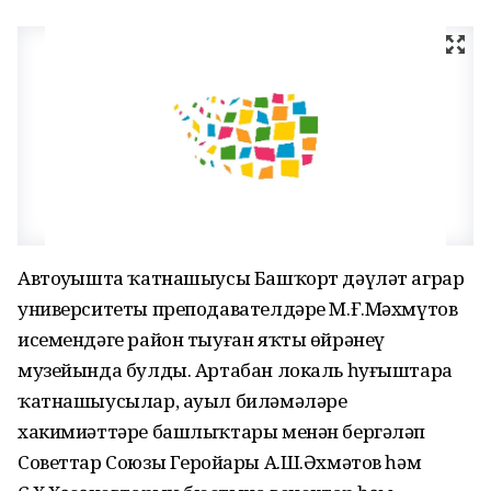
Автоуҙышта ҡатнашыусы Башҡорт дәүләт аграр
университеты преподавателдәре М.Ғ.Мәхмүтов
исемендәге район тыуған яҡты өйрәнеү
музейында булды. Артабан локаль һуғыштарҙа
ҡатнашыусылар, ауыл биләмәләре
хакимиәттәре башлыҡтары менән бергәләп
Советтар Союзы Геройҙары А.Ш.Әхмәтов һәм