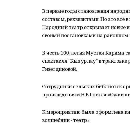
В первые годы становления народно
составом, реквизитами. Но это всё 
Народный театр открывает новые и
своими постановками на районном 
В честь 100-летия Мустая Карима 
спектакля "Кыз урлау" в трактовк
Гизетдиновой.
Сотрудники сельских библиотек ор
произведениям Н.В.Гоголя «Оживши
К мероприятию была оформлена кн
волшебник - театр».