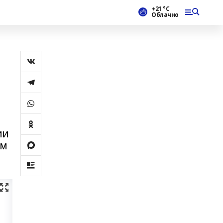
+21 °С
Облачно
ии
ем