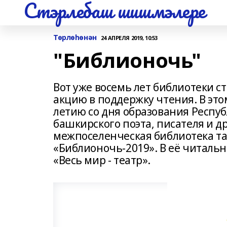
Стэрлебаш шишмэлере
Төрлөһөнән
24 АПРЕЛЯ 2019, 10:53
"Библионочь"
Вот уже восемь лет библиотеки 
акцию в поддержку чтения. В этом
летию со дня образования Респу
башкирского поэта, писателя и д
межпоселенческая библиотека та
«Библионочь-2019». В её читаль
«Весь мир - театр».