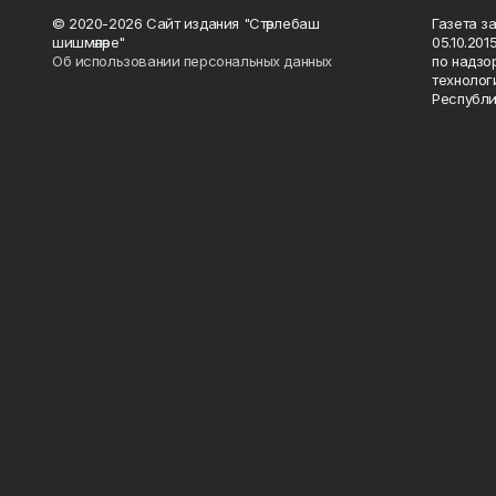
© 2020-2026 Сайт издания "Стәрлебаш
Газета з
шишмәләре"
05.10.20
Об использовании персональных данных
по надзо
технолог
Республи