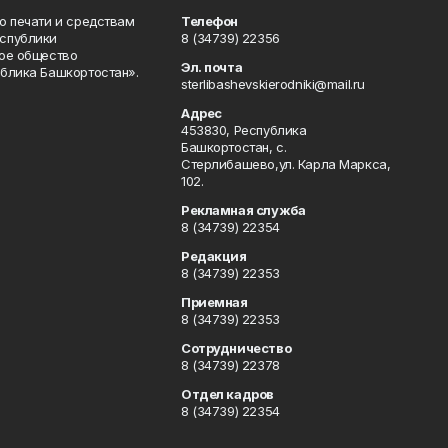
о печати и средствам
Телефон
спублики
8 (34739) 22356
ое общество
Эл. почта
блика Башкортостан».
sterlibashevskierodniki@mail.ru
Адрес
453830, Республика
Башкортостан, c.
Стерлибашево,ул. Карла Маркса,
102.
Рекламная служба
8 (34739) 22354
Редакция
8 (34739) 22353
Приемная
8 (34739) 22353
Сотрудничество
8 (34739) 22378
Отдел кадров
8 (34739) 22354