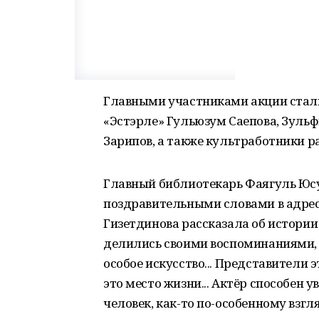
Главными участниками акции стали
«Эстэрле» Гульюзум Саепова, Зульф
Зарипов, а также культработники р
Главный библиотекарь Фаягуль Юс
поздравительными словами в адрес
Гизетдинова рассказала об истории
делились своими воспоминаниями, п
особое искусство... Представители э
это место жизни... Актёр способен у
человек, как-то по-особенному взглян