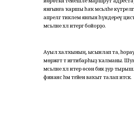
йөрөткән тейешле маршрут адрестары
янғынға ҡаршы һаҡ мәсьәләһе күтәрелгә
апрелгә тиклем янғын һүндереү ци
мәсьәләне хәл итергә бойорҙо.
Ауыл халҡының, ысынлап та, һорау
мөрәжәғәт тә иғтибарһыҙ ҡалманы. Шуныһ
мәсьәләне хәл итер өсөн бик ҙур ты
финанс һәм тәғәйен ваҡыт талап итәсәк.