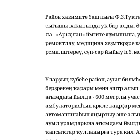
Район хакимиәте башлығы Ф.З.Туҡт
сығышы ваҡытында уҡ бирә алды. Ә
ла - «Арыҫлан» йәмғиәте яҙмышына, у
ремонтлау, медицина хеҙмәткәрҙәре 
рәсмиләштереү, сүп-сар йыйыу һ.б. мәс
Уларҙың күбеһе район, ауыл биләмәһ
берҙәренең ҡарары менән эштәр алып 
ағымдағы йылда - 600 метрлы участ
амбулаторияһын кәрәкле кадрҙар ме
автомашинаһын яңыртыу эше алып 
ауыл урамдарына ағымдағы йылдың с
ҡапсыҡтар ҡулланырға тура килә. А