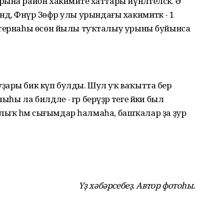
на район хакимиәте хаттары йүнәлтеләсәк. Ә
ндә, Фәнүр Зөфәр улы урындағы хакимиәткә - 1
стернаһы өсөн йылы туҡталыу урыны буйынса
ҙары бик күп булды. Шул уҡ ваҡытта бер
ы ла билдәле - әгәр берәүҙәр теге йәки был
рышлыҡ һәм сығымдар һалмаһа, башҡалар ҙа ҙур
Үҙ хәбәрсебеҙ. Автор фотоһы.