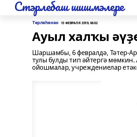
Стэрлебаш шишмэлере
Төрлөһөнән
13 ФЕВРАЛЯ 2019, 06:02
Ауыл халҡы әүҙ
Шаршамбы, 6 февралдә, Тәтер-А
тулы булды тип әйтергә мөмкин.
ойошмалар, учреждениелар етәк