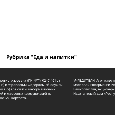
Рубрика "Еда и напитки"
арегистрирована (ПИ №ТУ 02-01461 от
УЧРЕДИТЕЛИ: Агентство п
15 г.) в Управлении Федеральной службы
массовой информации Ре
ру в сфере связи, информационных
Башкортостан, Акционерн
ий и массовых коммуникаций по
Издательский дом «Респу
ке Башкортостан.