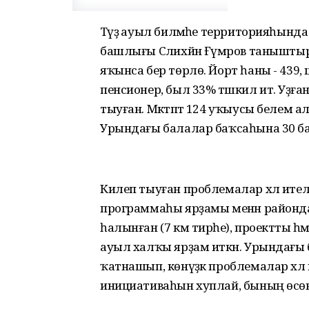
Тәүҙә ауыл биләмәһе территорияһында
башлығы Сәлихйән Ғүмәров таныштырҙ
яҡынса бер төрлө. Йорт һаны - 439,
пенсионер, был 33% тәшкил итә. Уҙға
тыуған. Мәктәптә 124 уҡыусы белем 
Урындағы балалар баҡсаһына 30 ба
Килеп тыуған проблемалар хәл ителә
программаһы ярҙамы менән районда т
һалынған (7 км тирәһе), проектты һәм
ауыл халҡы ярҙам иткән. Урындағ
ҡатнашып, көнүҙәк проблемалар хәл 
инициативаһын хуплай, бының өсөн С