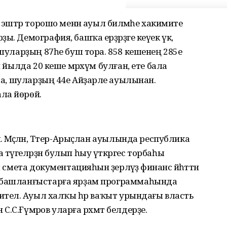
 эштәр торошо менән ауыл биләмәһе хакимиәте
ы. Демография, башҡа ерҙәрҙәге кеүек үк,
 шуларҙың 87һе буш тора. 858 кешенең 285е
н йылда 20 кеше мәрхүм булған, ете бала
ала, шуларҙың 44е Айҙарәле ауылынан.
ла йөрөй.
. Мәҫәлән, Тәтер-Арыҫлан ауылында республика
әүгеләрҙән булып һыу үткәргес торбаһы
 смета документацияһын әҙерләүҙә финанс йәһәттән
ы башланғыстарға ярҙам программаһында
ителә. Ауыл халҡы һәр ваҡыт урындағы власть
.С.Ғүмәров уларға рәхмәт белдерҙе.