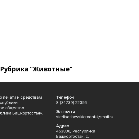
Рубрика "Животные"
о печати и средствам
Телефон
спублики
8 (34739) 22356
ое общество
Эл. почта
блика Башкортостан».
sterlibashevskierodniki@mail.ru
Адрес
453830, Республика
Башкортостан, c.