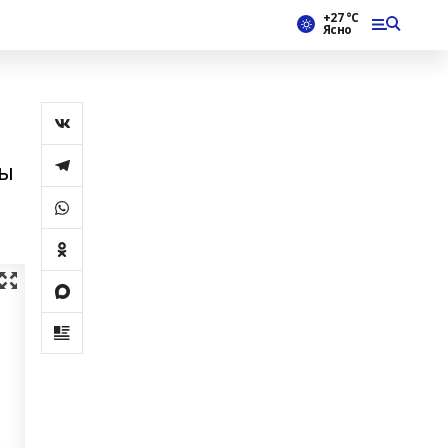
+27 °С
Ясно
лы