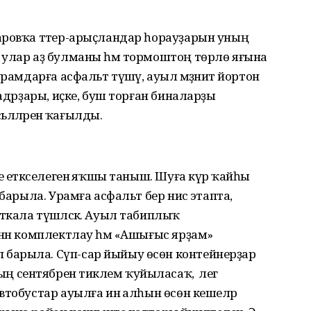
аровҡа тәтер-арыҫландар һорауҙарын уның
 улар аҙ булманы һәм тормоштоң төрлө яғына
рамдарға асфальт түшәү, ауыл мәҙәниәт йортон
кадрҙары, иҫке, буш торған биналарҙы
ьәләләренә ҡағылды.
е етәкселегенә яҡшы таныш. Шуға күрә ҡайһы
барыла. Урамға асфальт бер нисә этапта,
кала түшәләсәк. Ауыл табиплыҡ
нән комплектлау һәм «Ашығыс ярҙам»
барыла. Сүп-сар йыйыу өсөн контейнерҙар
ентябренә тиклем ҡуйыласаҡ, ә әлегә
втобустар ауылға инә алһын өсөн кешеләр