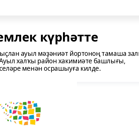
емлек күрһәтте
рыҫлан ауыл мәҙәниәт йортоноң тамаша за
 Ауыл халҡы район хакимиәте башлығы,
селәре менән осрашыуға килде.