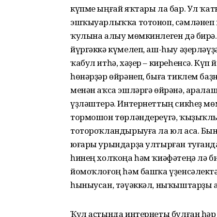
күпме ыңғай яҡтары ла бар. Ул ҡат
эшҡыуарлыҡҡа тотоноп, сәмлә­неп
ҡулына алыу мөмкинлеген дә бирә. 
йүргәккә күмелеп, аш-һыу әҙер­ләүҙ
ҡабул итһә, хәҙер – киреһенсә. Күп
һөнәрҙәр өйрәнеп, быға тиклем баҙ
менән аҡса эшләр­гә өйрәнә, аралаш
үҙләштерә. Интернеттың сикһеҙ м
тормошон төрләндереүгә, ҡыҙыҡлыра
тотороҡландырыуға ла юл аса. Бын
юғары урындарҙа ултырған туғанда
һинең холҡоңа һәм ҡиәфәтеңә лә б
йомоҡлоғоң һәм башҡа үҙенсәлектә
һыныусан, тәүәккәл, ныҡыштар­ҙы а
Ҡул аҫтында интернеты булған һәр 