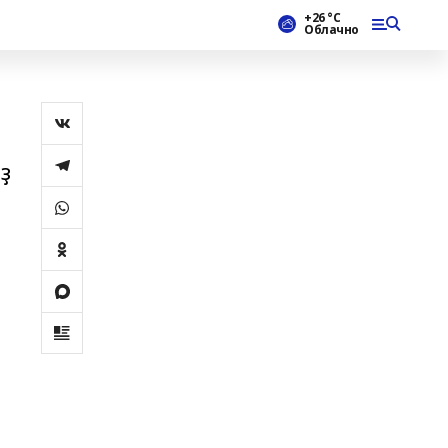
+26 °С
Облачно
ҙ
т