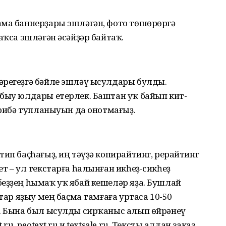
ма баннерҙары эшләгән, фото төшө­рөргә
аҡса эшләгән әсәйҙәр байтаҡ.
әрегеҙгә бәйле эшләү ысулдары булды.
абыу юлдары етерлек. Баштан уҡ байып кит­
ж­рибә тупланыуын да онотмағыҙ.
тип баҫһағыҙ, иң тәүҙә копирайтинг, рерайтинг
т – ул текстарға һалынған икһеҙ-сикһеҙ
беҙҙең һымаҡ уҡ ябай кешеләр яҙа. Бушлай
стар яҙыу мең баҫма тамғаға уртаса 10-50
ә. Бына был ысулды сирҡаныс алып өйрәнеү
ru, neotext.ru и textsale.ru. Тексты алдан заказ