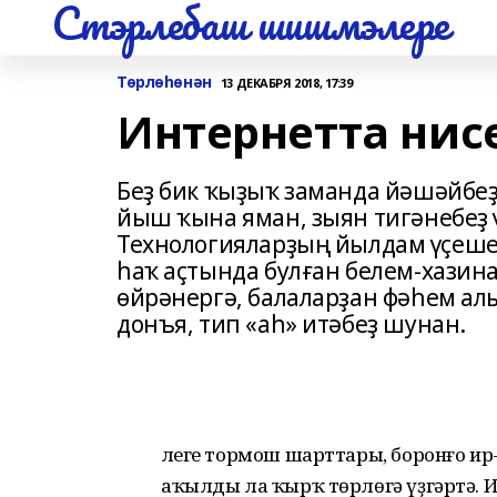
Стэрлебаш шишмэлере
Төрлөһөнән
13 ДЕКАБРЯ 2018, 17:39
Интернетта нис
Беҙ бик ҡыҙыҡ заманда йәшәйбе
йыш ҡына яман, зыян тигәнебеҙ 
Технологияларҙың йылдам үҫеше 
һаҡ аҫтында булған белем-хазина
өйрәнергә, балаларҙан фәһем алыр
донъя, тип «аһ» итәбеҙ шунан.
Әлеге тормош шарттары, боронғо ир-
аҡылды ла ҡырҡ төрлөгә үҙгәртә. И