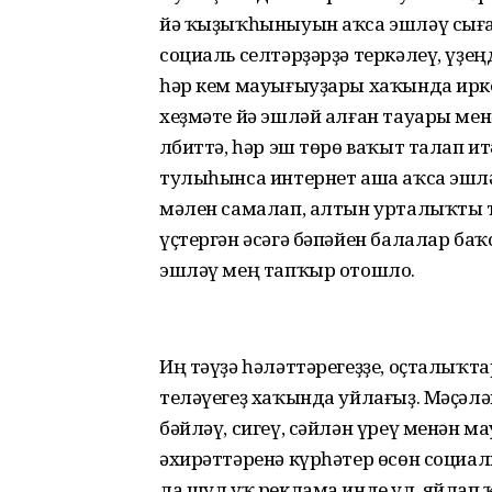
йә ҡыҙыҡһыныуын аҡса эшләү сыған
социаль селтәрҙәрҙә теркәлеү, үҙе
һәр кем мауығыуҙары хаҡында ирке
хеҙмәте йә эшләй алған тауары ме
Әлбиттә, һәр эш төрө ваҡыт талап и
тулыһынса интернет аша аҡса эшлә
мәлен самалап, алтын урта­лыҡты т
үҫтергән әсәгә бәпәйен балалар б
эшләү мең тапҡыр отошло.
Иң тәүҙә һәләттәрегеҙҙе, оҫталыҡ­т
теләүегеҙ хаҡында уйлағыҙ. Мәҫәлә
бәйләү, сигеү, сәйлән үреү менән 
әхирәттәренә күрһәтер өсөн социа
ла шул уҡ реклама инде ул, яйла