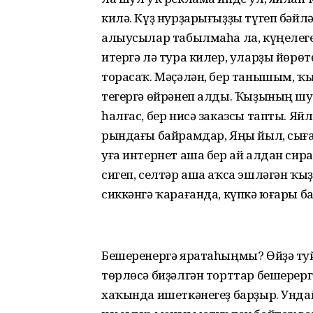
килә. Күҙ нурҙары­ғыҙҙы түгеп бәйлә
алыусылар табылмаһа ла, күңелегеҙ
итергә лә тура килер, уларҙы йөрөт
торасаҡ. Мәҫәлән, бер танышым, ҡы
тегергә өйрәнеп алды. Ҡыҙының шу
һалғас, бер нисә заказсы тапты. Яй
рындағы байрамдар, Яңы йыл, сыға
уға интернет аша бер ай алдан сира
сигеп, селтәр аша аҡса эшләгән ҡы
сиккәнгә ҡарағанда, күпкә юғары б
Бешеренергә яратаһыңмы? Өйҙә туйҙ
төрлөсә биҙәлгән торттар бешерерг
хаҡында ишеткәнегеҙ барҙыр. Унда