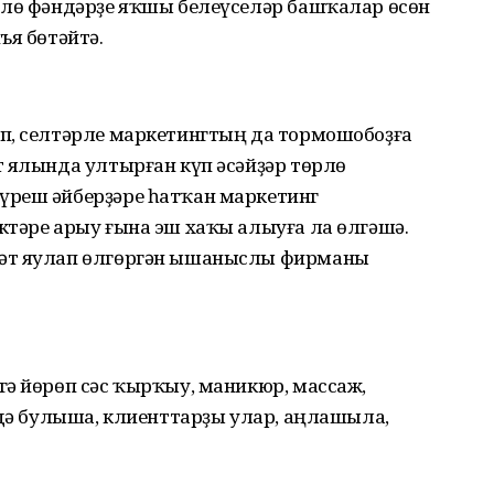
рлө фәндәрҙе яҡшы белеүселәр башҡалар өсөн
ъя бөтәйтә.
п, селтәрле маркетингтың да тормо­шобоҙға
т ялында ултырған күп әсәйҙәр төрлө
үреш әйберҙәре һатҡан маркетинг
тә­ре арыу ғына эш хаҡы алыуға ла өлгәшә.
мәт яулап өлгөргән ышаныслы фирманы
гә йөрөп сәс ҡырҡыу, маникюр, массаж,
н дә булыша, клиенттарҙы улар, аңлашыла,