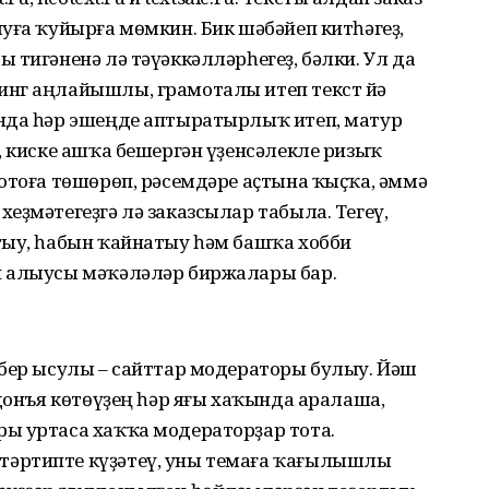
уға ҡу­йырға мөмкин. Бик шәбәйеп китһәгеҙ,
тигәненә лә тәүәккәлләр­һегеҙ, бәл­ки. Ул да
инг аңлайышлы, грамоталы итеп текст йә
нда һәр эшеңде аптыратырлыҡ итеп, матур
, киске ашҡа бешергән үҙен­сәлекле ризыҡ
отоға төшөрөп, рәсемдә­ре аҫтына ҡыҫҡа, әммә
еҙмәтегеҙгә лә заказсылар табыла. Тегеү,
тыу, һабын ҡайнатыу һәм башҡа хобби
 алыусы мәҡә­ләләр биржалары бар.
 бер ысулы – сайттар модераторы булыу. Йәш
донъя көтөүҙең һәр яғы хаҡында арала­ша,
ы уртаса хаҡҡа модераторҙар тота.
әр­типте күҙәтеү, уны темаға ҡағылышлы