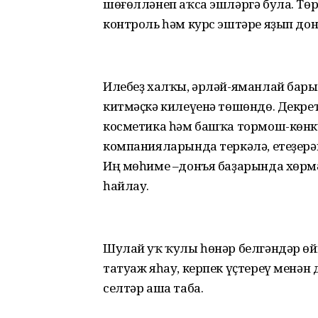
шөғөлләнеп аҡса эшләргә була. Тө
контроль һәм курс эштәре яҙып дон
Илебеҙ халҡы, әрләй-яманлай бары
китмәҫкә килеүенә төшөндө. Декре
косметика һәм башҡа тормош-көнк
компанияларында теркәлә, етеҙерәк
Иң мөһиме –донъя баҙарында хөр
һайлау.
Шулай уҡ ҡулы һөнәр белгәндәр өй
татуаж яһау, керпек үҫтереү ме­нә
селтәр аша таба.