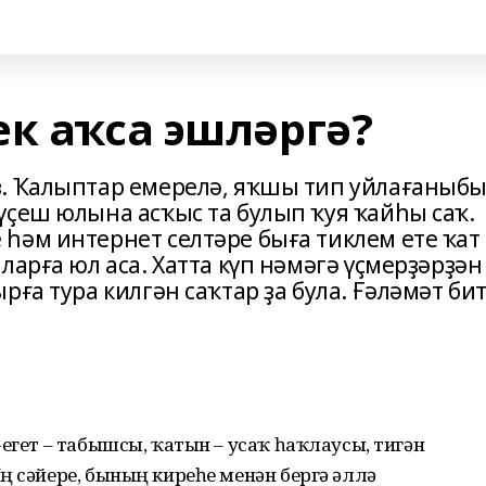
ек аҡса эшләргә?
ҙ. Ҡалыптар емерелә, яҡшы тип уйлағаныбы
үҫеш юлына асҡыс та булып ҡуя ҡайһы саҡ.
һәм интернет селтәре быға тиклем ете ҡат
ларға юл аса. Хатта күп нәмәгә үҫмерҙәрҙән
ға тура килгән саҡтар ҙа була. Ғәләмәт би
егет – табышсы, ҡатын – усаҡ һаҡлаусы, тигән
ң сәйере, бының киреһе менән бергә әллә