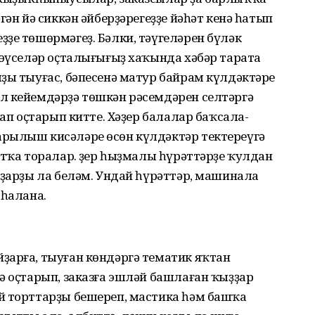
гән йә сиккән әйбер­ҙәрегеҙҙе йәһәт кенә һатып
ҙе төшөрмәгеҙ. Бәлки, тәүгеләрен бүләк
өү­селәр оҫталы­ғығыҙ хаҡында хәбәр тарата
ҙы тыуғас, бәпесенә матур байрам күлдәктәре
л кейемдәрҙә төш­кән рәсемдәрен селтәргә
лап оҫтарып китте. Хәҙер балалар баҡсала­
рылыш кисә­ләре өсөн күлдәктәр тектереү­гә
т­ҡа торалар. Әҙер һыҙмалы һүрәттәрҙе ҡулдан
ҙҙарҙы ла беләм. Ундай һүрәттәр, машинала
аһалана.
арға, тыуған көндәргә тематик яҡ­тан
ә оҫтарып, заказға эшләй башлаған ҡыҙҙар
й торттарҙы бешереп, мастика һәм башҡа