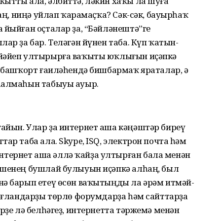
ҡытты ала, әлбиттә, ләкин хаҡы ла шуға
һаң, ниңә уйлап ҡарамаҫҡа? Сәк-сәк, бауырһаҡ
 йыйған оҫталар ҙа, “Бәйләнештә”ге
ар ҙа бар. Телә­гән йүнен таба. Күп ҡатын-
 йәйеп ултырыр­ға ваҡыты юҡлығын иҫәпкә
р башҡорт ғаи­ләһендә бишбармаҡ яраталар, ә
 һалмаһын табыуы ауыр.
айын. Улар ҙа интернет аша кәңәштәр биреү
ар таба ала. Skype, ISQ, электрон почта һәм
тернет аша әллә ҡайҙа ултырған бала менән
ешенең бушлай булыуын иҫәпкә алһаң, был
нә барып етеү өсөн ваҡытыңды ла әрәм итмәй­
 иғ­ландарҙы төрлө форумдарҙа һәм сайттарҙа
рҙе лә белһәгеҙ, интернетта тәр­жемә менән