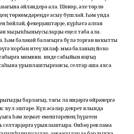
ағына әйләндерә ала. Шөкөр, әле төрлө
ңдең төркөмдәреңде асыу бушлай. Һәм унда
н һөйләй, фекерҙәштәрҙе, күрһәтә алған
нән ҡыҙыҡһыныусыларҙы еңел таба ала.
тә. Һәм бәләкәй балағыҙға бүлә торған ваҡытты
үгә ҡорбан итеү хилаф. Әммә баланың йоҡо
абырға мөмкин. Ә инде сабыйын яңғыҙ
аҡсаһына урынлаштырғансы, селтәр аша аҡса
арығыҙҙы барлағыҙ, тағы ла ни­ҙәргә өйрәнергә
н: ҡул эштәре. Күп әсәләр декрет ялында
мауыға һәм хеҙмәт емештәренең һүрәтен
ль селтәрҙәргә урынлаштыра. Өнһөҙ реклама
п ҡыҙыҡһыныусылар, заказсылар ҙа барлыҡҡа