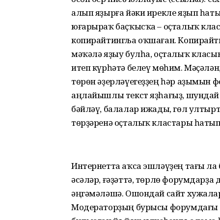
алып яҙырға йәки ирекле яҙып һаты
юғарыраҡ баҫҡысҡа – оҫталыҡ класы 
копирайтингља оҡшаған. Копирайт
мәҡәлә яҙыу булһа, оҫталыҡ класы
итеп күрһәтә белеү мөһим. Мәҫәлән
төрөн әҙерләүегеҙҙең һәр аҙымын ф
аңлайышлы текст яҙһағыҙ, шундай х
бәйләү, балалар ижады, гөл ултыр
төрҙәренә оҫталыҡ кластары һатып
Интернетта аҡса эшләүҙең тағы ла
әсәләр, ғәҙәттә, төрлө форумдарҙа 
әңгәмәләшә. Ошондай сайт хужалар
Модераторҙың бурысы форумдағы т