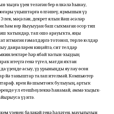
ын-ҡыҙға үҙен теләгән бер өлкәлә һынау,
 юғары уңыштарға өлгәшеү, яҙмышын үҙ
Элек, мәҫәлән, декрет ялын йәш әсәләр
ән һәм кер йыуыуҙан баш сыҡма­ған осор тип
 йәш ҡатындар, тап ошо арауыҡта, яңы
нат итмәгән ғәмәлдәргә тотоноп, төрлө юлдар
ыу даирәләрен ки­ңәйтә, сит телдәр
өмкинлектәре һәр ябай ҡатын-ҡыҙҙың
ҡ итеү­гә генә түгел, матди яҡтан
да үҙеңде асыу, үҙ урыныңды яулау өсөн
р йә таныштар талап ител­мәй. Компьютер
итараф. Әкрен йә шымтояҡ булыуың, артыҡ
­реңде ул етешһеҙлеккә һанамай, әммә ҡыҙыҡ­
йырыуса үҙ итә.
кем үҙенең бәләкәй генә һәләтен, мауы­ғыуын