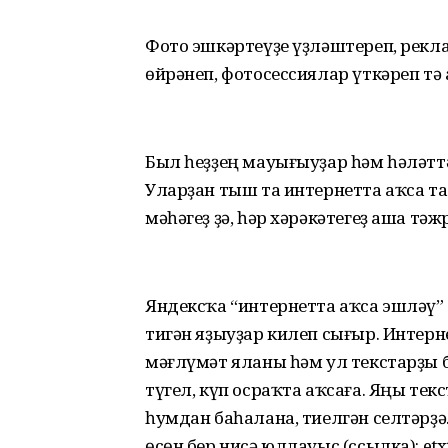
Фото эшкәртеүҙе үҙләштереп, рекла
өйрәнеп, фотосессиялар үткәреп тә 
Был һеҙҙең мауығыуҙар һәм һәләт­т
Уларҙан тыш та интернетта аҡса т
мәһәгеҙ ҙә, һәр хәрәкәтегеҙ аша тә
Яндексҡа “интернетта аҡса эшләү” 
тигән яҙыуҙар килеп сығыр. Интерне
мәғлүмәт яланы һәм ул текстарҙы 
түгел, күп осраҡта аҡсаға. Яңы тек
һумдан баһалана, тиелгән селтәрҙ
өсөн бер нисә юллауыс (ссылка): etxt.