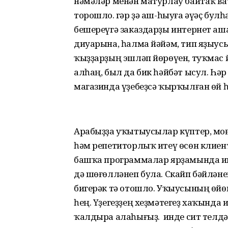
нәмәләр менән матурлау байтаҡ ва
торошло. Әгәр ҙә аш-һыуға әүәҫ бул
бешереүгә заказдарҙы интернет аша
диуарына, һалма йәйәм, тип яҙыусыл
ҡыҙ­ҙарҙың эшләп йөрөүен, туҡмас
алһаң, был да бик һәйбәт ысул. Һә
магазинда үҙебеҙсә ҡырҡылған өй
Арабыҙҙа уҡытыусылар күптер, мо­ғ
һәм репетиторлыҡ итеү өсөн клиентт
башҡа программалар ярҙамында ин
дә шөғөлләнеп була. Скайп бәйлән
бигерәк тә отошло. Уҡыусының өйө
һең. Үҙегеҙҙең хеҙмәтегеҙ хаҡында
ҡалдыра алаһығыҙ. Ә инде сит телдә