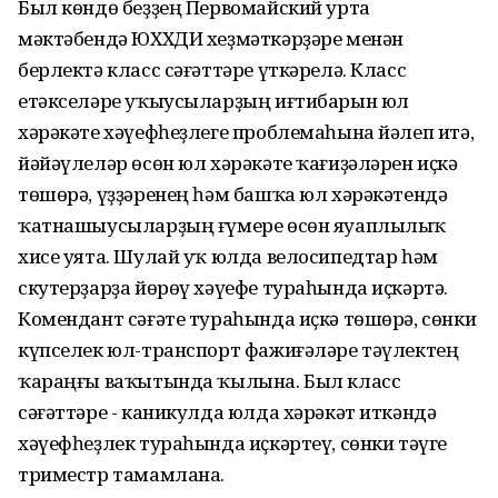
Был көндө беҙҙең Первомайский урта
мәктәбендә ЮХХДИ хеҙмәткәрҙәре менән
берлектә класс сәғәттәре үткәрелә. Класс
етәкселәре уҡыусыларҙың иғтибарын юл
хәрәкәте хәүефһеҙлеге проблемаһына йәлеп итә,
йәйәүлеләр өсөн юл хәрәкәте ҡағиҙәләрен иҫкә
төшөрә, үҙҙәренең һәм башҡа юл хәрәкәтендә
ҡатнашыусыларҙың ғүмере өсөн яуаплылыҡ
хисе уята. Шулай уҡ юлда велосипедтар һәм
скутерҙарҙа йөрөү хәүефе тураһында иҫкәртә.
Комендант сәғәте тураһында иҫкә төшөрә, сөнки
күпселек юл-транспорт фажиғәләре тәүлектең
ҡараңғы ваҡытында ҡылына. Был класс
сәғәттәре - каникулда юлда хәрәкәт иткәндә
хәүефһеҙлек тураһында иҫкәртеү, сөнки тәүге
триместр тамамлана.