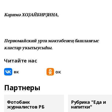
Кәримә ХОҘАЙБИРҘИНА,
Первомайский урта мәктәбенең башланғыс
кластар уҡытыусыһы.
Читайте нас
Партнеры
Фотобанк
Рубрика "Еда и
журналистов РБ
напитки"