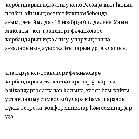
ҡорбандарын иҫкә алыу көнө Рәсәйҙә йыл һайын
ноябрь айының өсөнсө йәкшәмбеһендә,
ағымдағы йылда - 18 ноябрҙә билдәләнә. Уның
маҡсаты - юл-транспорт фәжиғәләре
ҡорбандарын иҫкә алыу, уларҙың ғаилә
ағзаларының ауыр ҡайғыларын уртаҡлашыу.
Ҡалаларҙа юл-транспорт фәжиғәләре
ҡорбандары иҫтәлегенә саралар үткәрелә,
һәйкәлдәргә сәскәләр һалына, хәтер һәм ҡайғы
уртаҡлашыу символы булараҡ һауа шарҙары
күккә осорола, конференциялар һәм семинарҙар
уҙа.