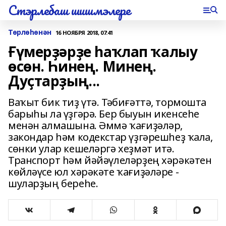
Стэрлебаш шишмэлере
Төрлөһөнән
16 НОЯБРЯ 2018, 07:41
Ғүмерҙәрҙе һаҡлап ҡалыу
өсөн. Һинең. Минең.
Дуҫтарҙың...
Ваҡыт бик тиҙ үтә. Тәбиғәттә, тормошта
барыһы ла үҙгәрә. Бер быуын икенсеһе
менән алмашына. Әммә ҡағиҙәләр,
закондар һәм кодекстар үҙгәрешһеҙ ҡала,
сөнки улар кешеләргә хеҙмәт итә.
Транспорт һәм йәйәүлеләрҙең хәрәкәтен
көйләүсе юл хәрәкәте ҡағиҙәләре -
шуларҙың береһе.