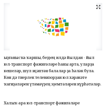
Ҡыҙғанысҡа ҡаршы, беҙҙең илдә йылдан - йыл
юл-транспорт фажиғәләре һаны арта, уларҙа
кешеләр, шул иҫәптән балалар ҙа һәләк була.
Көн дә тиерлек телевизорҙан юл хәрәкәте
ҡағиҙәләрен үтәмәүҙең эҙемтәләрен күрһәтәләр.
Халыҡ-ара юл-транспорт фәжиғәләре