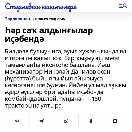
Стэрлебаш шишмэлере
Төрлөһөнән
9 НОЯБРЯ 2018, 07:46
Һәр саҡ алдынғылар
иҫәбендә
Билдәле булыуынса, ауыл хужалығында ял
итергә лә ваҡыт юҡ. Бер ҡыҙыу эш мәле
тамамланһа икенсеһе башлана. Йәш
механизатор Николай Данилов өсөн
(һүрәттә) быйылғы йыл айырыуса
көсөргәнешле булған. Йәйен ул мал аҙығы
әҙерләүселәр бригадаһы иҫәбендә
комбайнда эшләй, һуңынан Т-150
тракторына ултыра.