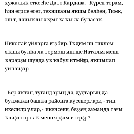
хужалыҡ етәксеһе Дато Кардава. - Күреп торам,
һин егәрле егет, техниканы яҡшы беләһең. Тимәк,
эш тә, лайыҡлы хеҙмәт хаҡы ла буласаҡ.
Николай уйларға вәғәҙә бирә. Тәҡдим ни тиклем
яҡшы булһа ла тормош иптәше Наталья менән
ҡарарҙы шунда уҡ ҡабул итмәйҙәр, яҡшылап
уйлайҙар.
- Бер яҡтан, туғандарың да, дуҫтарың да
булмаған башҡа районға күсенергә кәрәк, - тип
икеләнәләр улар, - ә икенсенән, беҙҙең заманда тағы
ҡайҙа торлаҡ менән ярҙам итерҙәр?