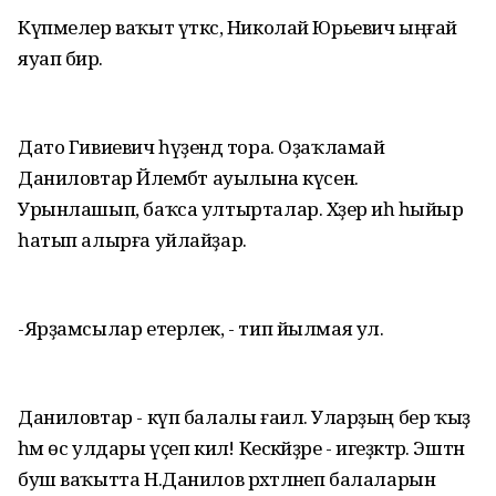
Күпмелер ваҡыт үткәс, Николай Юрьевич ыңғай
яуап бирә.
Дато Гивиевич һүҙендә тора. Оҙаҡламай
Даниловтар Йәлембәт ауылына күсенә.
Урынлашып, баҡса ултырталар. Хәҙер иһә һыйыр
һатып алырға уйлайҙар.
-Ярҙамсылар етерлек, - тип йылмая ул.
Даниловтар - күп балалы ғаилә. Уларҙың бер ҡыҙ
һәм өс улдары үҫеп килә! Кескәйҙәре - игеҙәктәр. Эштән
буш ваҡытта Н.Данилов рәхәтләнеп балаларын