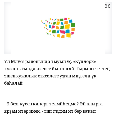
Ул Мәләүез районында тыуып үҫә. «Күндерәк»
хужалығында икенсе йыл эшләй. Тырыш егеттең
эшен хужалыҡ етәкселеге уҙған миҙгелдә үк
баһалай.
- Ә беҙгә күсеп килергә теләмәйһеңме? Өй алырға
ярҙам итер инек, - тип тәҡдим итә бер ваҡыт