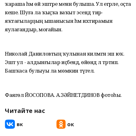
ҡараша һәм өй эштәре менән булыша. Ул егәрле, оҫта
кеше. Шуға ла ҡыҫҡа ваҡыт эсендә тирә-
яҡтағыларҙың ышанысын һәм ихтирамын
яулағандыр, моғайын.
Николай Даниловтың ҡулынан килмәгән эш юҡ.
Эштә ул - алдынғылар иҫәбендә, өйөндә лә тәртип.
Башҡаса булыуы ла мөмкин түгел.
Фаягөл ЙОСОПОВА. А.ЗӘЙНЕТДИНОВ фотоһы.
Читайте нас