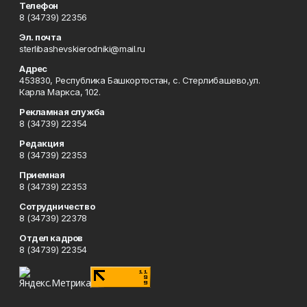
Телефон
8 (34739) 22356
Эл. почта
sterlibashevskierodniki@mail.ru
Адрес
453830, Республика Башкортостан, c. Стерлибашево,ул.
Карла Маркса, 102.
Рекламная служба
8 (34739) 22354
Редакция
8 (34739) 22353
Приемная
8 (34739) 22353
Сотрудничество
8 (34739) 22378
Отдел кадров
8 (34739) 22354