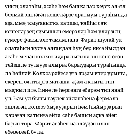
уның олатаһы, әсәһе һәм башҡалар кеүек ал-ял
белмәй эшләгән кешеләрҙе яратыуы тураһында
яҙа. Әммә, ҡыҙғанысҡа ҡаршы, ҡайһы саҡ
кешеләрҙең яҙмышын емерәләр һәм уларҙың
ғүмере фажиғәле тамамлана. Фәрит шулай уҡ
олатаһын ҡулға алғандан һуң бер нисә йылдан
әсәһе менән колхоз идаралығына эш көнө өсөн
тейешле түләүҙе алырға барыуҙары тураһында
ла һөйләй. Колхоз рәйесе уға ярҙам итер урынға,
екереп, оялтырға маташа, әҙәм аҡтығы тип
мыҫҡыл итә. Һине лә һөргөнгә ебәрәм тип янай
ул. Һәм ул быны тәүлек әйләнәһенә фермала
эшләгән, колхоз быҙауҙарын һәм һыйырҙарын
ҡараған ҡатынға әйтә. Әсәһе башын аҫҡа эйеп
баҫып тора. Фәрит әсәһен йәлләүҙән илап
ебәрерҙәй була.