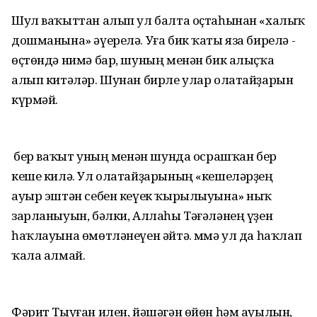
Шул ваҡыттан алып ул балта оҫтаһынан «халыҡ
дошманына» әүерелә. Уға бик ҡаты яза бирелә -
өҫтөндә нимә бар, шуның менән бик алыҫҡа
алып китәләр. Шунан бирле улар олатайҙарын
күрмәй.
Ә бер ваҡыт уның менән шунда осрашҡан бер
кеше килә. Ул олатайҙарының «кешеләрҙең
ауыр эштән себен кеүек ҡырылыуына» ныҡ
зарланыуын, бәлки, Аллаһы Тәғәләнең үҙен
һаҡлауына өмөтләнеүен әйтә. Әммә ул да һаҡлап
ҡала алмай.
Фәрит Тыуған илен, йәшәгән өйөн һәм ауылын,