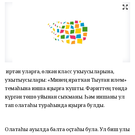
Ә иртән уларға, өлкән класс уҡыусыларына,
уҡытыусылары: «Минең яратҡан Тыуған илем»
темаһына инша яҙырға ҡушты. Фәриттең төндә
күргән төшө уйынан сыҡманы. Һәм иншаны ул
тап олатаһы тураһында яҙырға булды.
Олатаһы ауылда балта оҫтаһы була. Ул биш улы