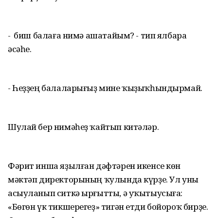
- Ә биш балаға нимә ашатайым? - тип ялбара
әсәһе.
- Һеҙҙең балаларығыҙ мине ҡыҙыҡһындырмай.
Шулай бер нимәһеҙ ҡайтып китәләр.
Фәрит инша яҙылған дәфтәрен икенсе көн
мәктәп директорының ҡулында күрҙе. Ул уны
асыуланып ситкә ырғытты, ә уҡытыусыға:
«Бөгөн үк тикшерегеҙ» тигән етди бойороҡ бирҙе.