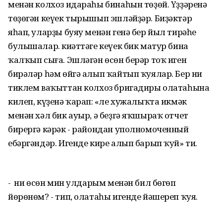
менән колхоз идараһы бинаһын төҙөй. Үҙҙәренә
төҙөгән кеүек тырышып эшләйҙәр. Биҙәктәр
яһап, уларҙы буяу менән генә бер йыл тирәһе
булышалар. Әкиәттәге кеүек бик матур бина
ҡалҡып сыға. Эшләгән өсөн берәр тоҡ иген
бирәләр һәм өйгә алып ҡайтып ҡуялар. Бер ни
тиклем ваҡыттан колхоз бригадиры олатаһына
килеп, күҙенә ҡарап: «Әле хужалыҡта икмәк
менән хәл бик ауыр, ә беҙгә яҡшыраҡ отчет
бирергә кәрәк - райондан уполномоченный
ебәргәндәр. Игенде кире алып барып ҡуй» ти.
- Ә ни өсөн мин улдарым менән бил бөгөп
йөрөнөм? - тип, олатаһы игенде йәшереп ҡуя.