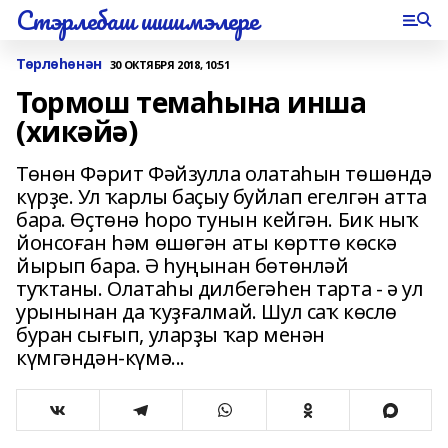
Стэрлебаш шишмэлере
Төрлөһөнән
30 ОКТЯБРЯ 2018, 10:51
Тормош темаһына инша
(хикәйә)
Төнөн Фәрит Фәйзулла олатаһын төшөндә
күрҙе. Ул ҡарлы баҫыу буйлап егелгән атта
бара. Өҫтөнә һоро тунын кейгән. Бик ныҡ
йонсоған һәм өшөгән аты көрттө көскә
йырып бара. Ә һуңынан бөтөнләй
туҡтаны. Олатаһы дилбегәһен тарта - ә ул
урынынан да ҡуҙғалмай. Шул саҡ көслө
буран сығып, уларҙы ҡар менән
күмгәндән-күмә...