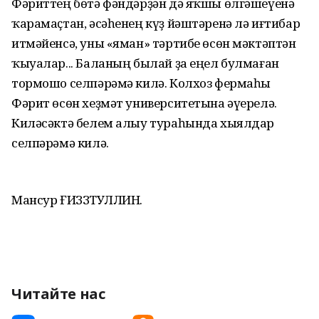
Фәриттең бөтә фәндәрҙән дә яҡшы өлгәшеүенә
ҡарамаҫтан, әсәһенең күҙ йәштәренә лә иғтибар
итмәйенсә, уны «яман» тәртибе өсөн мәктәптән
ҡыуалар... Баланың былай ҙа еңел булмаған
тормошо селпәрәмә килә. Колхоз фермаһы
Фәрит өсөн хеҙмәт университетына әүерелә.
Киләсәктә белем алыу тураһында хыялдар
селпәрәмә килә.
Мансур ҒИЗЗӘТУЛЛИН.
Читайте нас