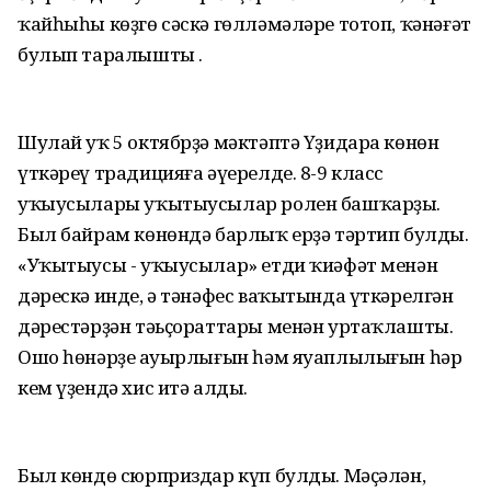
ҡайһыһы көҙгө сәскә гөлләмәләре тотоп, ҡәнәғәт
булып таралышты .
Шулай уҡ 5 октябрҙә мәктәптә Үҙидара көнөн
үткәреү традицияға әүерелде. 8-9 класс
уҡыусылары уҡытыусылар ролен башҡарҙы.
Был байрам көнөндә барлыҡ ерҙә тәртип булды.
«Уҡытыусы - уҡыусылар» етди ҡиәфәт менән
дәрескә инде, ә тәнәфес ваҡытында үткәрелгән
дәрестәрҙән тәьҫораттары менән уртаҡлашты.
Ошо һөнәрҙең ауырлығын һәм яуаплылығын һәр
кем үҙендә хис итә алды.
Был көндө сюрприздар күп булды. Мәҫәлән,