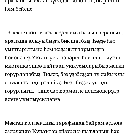
аралашты, ихлас күңелдән көлөшөп, йырланы
һәм бейене.
- Элекке ваҡыттағы кеүек йыл һайын осрашып,
аралаша алыуыбыҙға бик шатбыҙ. Һеҙҙең һәр
уңыштарығыҙға һәм ҡаҙаныштарығыҙға
һөйөнәбеҙ. Уҡытыусы һөнәрен һайлап, тыуған
мәктәпкә эшкә ҡайтҡан уҡыусыларыбыҙ менән
ғорурланабыҙ. Тимәк, беҙ үҙебеҙҙән һуң лайыҡлы
алмаш ҡалдырғанбыҙ. Һеҙ - беҙҙең ауылдың
ғорурлығы, - тинеләр хөрмәтле пенсионерҙар
әлеге уҡытыусыларға.
Мәктәп коллективы тарафынан байрам өҫтәле
әҙерләнде. Ҡунаҡтар өйҙәренә шатланып, һәр