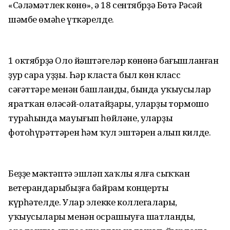
«Сәләмәтлек көнө», ә 18 сентябрҙә Бөтә Рәсәй
шәмбе өмәһе үткәрелде.
1 октябрҙә Оло йәштәгеләр көнөнә бағышланған
ҙур сара уҙҙы. Һәр класта был көн класс
сәғәттәре менән башланды, бында уҡыусылар
яратҡан өләсәй-олатайҙары, уларҙың тормошо
тураһында мауығып һөйләне, уларҙың
фотоһүрәттәрен һәм ҡул эштәрен алып килде.
Беҙҙең мәктәптә эшләп хаҡлы ялға сыҡҡан
ветерандарыбыҙға байрам концерты
күрһәтелде. Улар элекке коллегалары,
уҡыусылары менән осрашыуға шатланды,