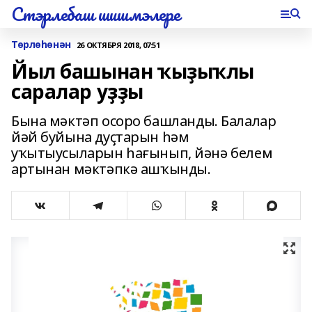
Стэрлебаш шишмэлере
Төрлөһөнән
26 ОКТЯБРЯ 2018, 07:51
Йыл башынан ҡыҙыҡлы
саралар уҙҙы
Бына мәктәп осоро башланды. Балалар
йәй буйына дуҫтарын һәм
уҡытыусыларын һағынып, йәнә белем
артынан мәктәпкә ашҡынды.