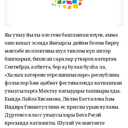
Яңы уҡыу йылы әле генә башланған кеүек, әммә
ошо ваҡыт эсендә Ямғырсы дөйөм белем биреү
мәктәбе коллективы шул тиклем күп эштәр
башҡарып, бихисап саралар үткәреп өлгөргән.
Сентябрҙә, әлбиттә, бер аҙ һуңлап булһа ла,
«Халыҡ хәтеренең тере шишмәләре» республика
фольклор һәм әҙәбиәт фестивалендә ҡатнашҡан
уҡыусыларға Маҡтау ҡағыҙҙары тапшырылды.
Бында Ләйлә Хисамова, Лилиә Батталова һәм
Индира Ғиниәтуллина өс призлы урын яуланы.
Дүртенсе класс уҡыусылары Бөтә Рәсәй
кросында ҡатнашты. Шулай уҡ мәктәптә