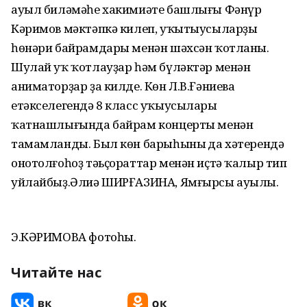
ауыл биләмәһе хакимиәте башлығы Фәнүр
Кәримов мәктәпкә килеп, уҡытыусыларҙы
һөнәри байрамдары менән шәхсән ҡотланы.
Шулай уҡ ҡотлауҙар һәм бүләктәр менән
аниматорҙар ҙа килде. Көн Л.В.Ғәниева
етәкселегендә 8 класс уҡыусылары
ҡатнашлығында байрам концерты менән
тамамланды. Был көн барыһының да хәтерендә
онотолғоһоҙ тәьҫораттар менән иҫтә ҡалыр тип
уйлайбыҙ.Әлиә ШИРҒАЗИНА, Ямғырсы ауылы.
Э.КӘРИМОВА фотоһы.
Читайте нас