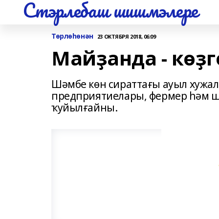
Стэрлебаш шишмэлере
Төрлөһөнән
23 ОКТЯБРЯ 2018, 06:09
Майҙанда - көҙ
Шәмбе көн сираттағы ауыл хужал
предприятиелары, фермер һәм 
ҡуйылғайны.