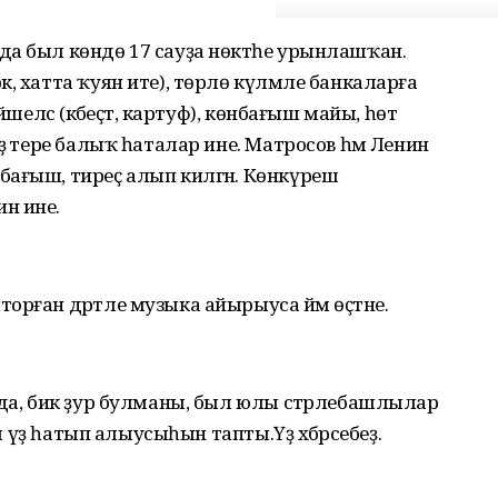
а был көндө 17 сауҙа нөктәһе урынлашҡан.
, хатта ҡуян ите), төрлө күләмле банкаларға
әшелсә (кәбеҫтә, картуф), көнбағыш майы, һөт
ҙә тере балыҡ һаталар ине. Матросов һәм Ленин
бағыш, тиреҫ алып килгән. Көнкүреш
н ине.
орған дәртле музыка айырыуса йәм өҫтәне.
нда, бик ҙур булманы, был юлы стәрлебашлылар
сы үҙ һатып алыусыһын тапты.Үҙ хәбәрсебеҙ.