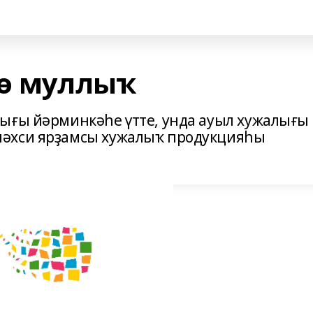
гө муллыҡ
ығы йәрминкәһе үтте, унда ауыл хужалығы
шәхси ярҙамсы хужалыҡ продукцияһы