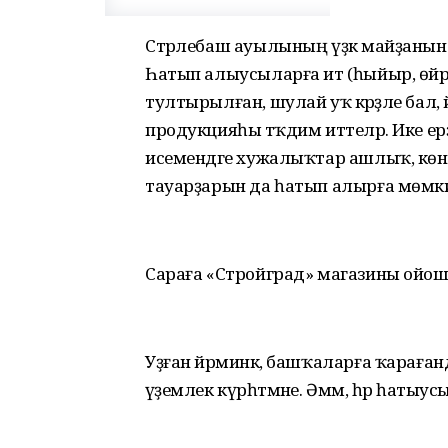
Стәрлебаш ауылының үҙәк майҙанынд
Һатып алыусыларға ит (һыйыр, өйрәк
тултырылған, шулай уҡ кәрәҙле бал, й
продукцияһы тәҡдим иттеләр. Ике ер
исемендәге хужалыҡтар ашлыҡ, көн
тауарҙарын да һатып алырға мөмки
Сараға «Стройград» магазины ойошт
Уҙған йәрминкә, башҡаларға ҡараға
әүҙемлек күрһәтмәне. Әммә, һәр һатыу