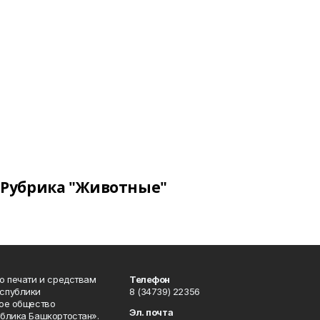
Рубрика "Животные"
о печати и средствам
Телефон
спублики
8 (34739) 22356
ое общество
Эл. почта
блика Башкортостан».