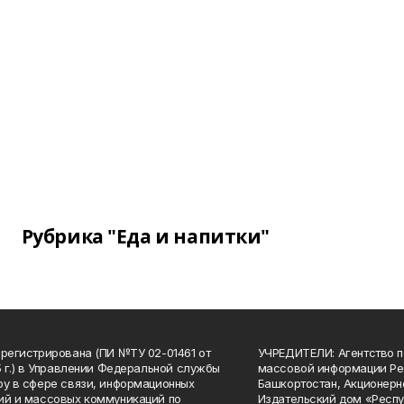
Рубрика "Еда и напитки"
арегистрирована (ПИ №ТУ 02-01461 от
УЧРЕДИТЕЛИ: Агентство п
15 г.) в Управлении Федеральной службы
массовой информации Ре
ру в сфере связи, информационных
Башкортостан, Акционерн
ий и массовых коммуникаций по
Издательский дом «Респу