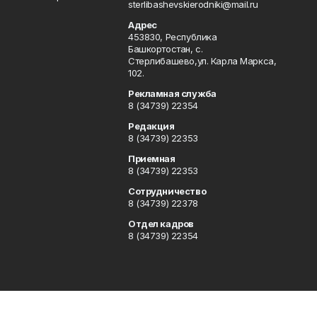
sterlibashevskierodniki@mail.ru
Адрес
453830, Республика
Башкортостан, c.
Стерлибашево,ул. Карла Маркса,
102.
Рекламная служба
8 (34739) 22354
Редакция
8 (34739) 22353
Приемная
8 (34739) 22353
Сотрудничество
8 (34739) 22378
Отдел кадров
8 (34739) 22354