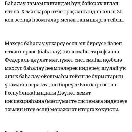
Баһалау тамамланғандан һуң бойороҡ иғлан
ителә. Хеҙмәткәрҙәр отчет раҫланғандан алып 30
көн эсендә һөҙөмтәләр менән танышырға тейеш.
Махсус баһалау үткәреү өсөн эш биреүсе йәлеп
иткән сервис (баһалау) ойошмаһы тарафынан
Федераль дәүләт мәғлүмәт системаһы иҫәбенә
махсус баһалау һөҙөмтәләрен индереү, шулай уҡ
аныҡ баһалау ойошмаһы тейешле бурыстарын
үтәмәгән осраҡта, эш биреүсе Башҡортостан
Республикаһындағы Дәүләт хеҙмәт
инспекцияһына (мәғлүмәтте системаға индереүҙе
тәьмин итеү өсөн) мөрәжәғәт итергә хоҡуҡлы.