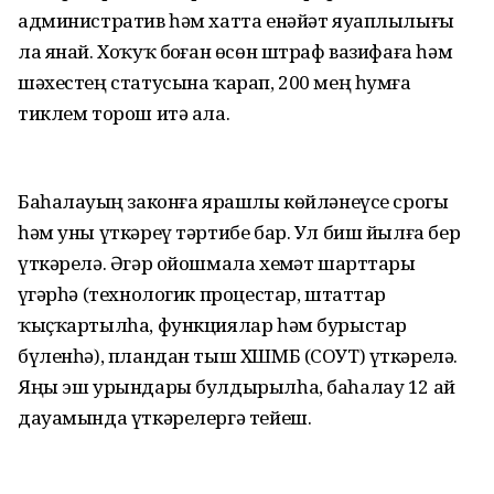
административ һәм хатта енәйәт яуаплылығы
ла янай. Хоҡуҡ боҙған өсөн штраф вазифаға һәм
шәхестең статусына ҡарап, 200 мең һумға
тиклем торош итә ала.
Баһалауҙың законға ярашлы көйләнеүсе срогы
һәм уны үткәреү тәртибе бар. Ул биш йылға бер
үткәрелә. Әгәр ойошмала хеҙмәт шарттары
үҙгәрһә (технологик процестар, штаттар
ҡыҫҡартылһа, функциялар һәм бурыстар
бүленһә), пландан тыш ХШМБ (СОУТ) үткәрелә.
Яңы эш урындары булдырылһа, баһалау 12 ай
дауамында үткәрелергә тейеш.