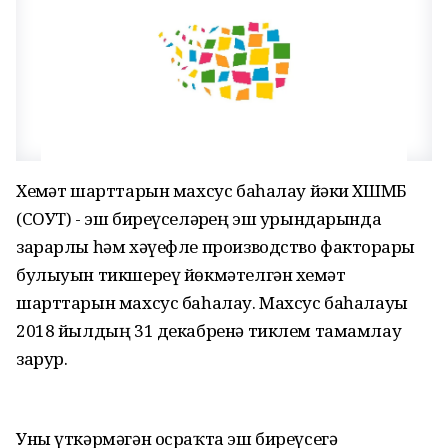
Хеҙмәт шарттарын махсус баһалау йәки ХШМБ
(СОУТ) - эш биреүселәрҙең эш урындарында
зарарлы һәм хәүефле производство факторҙары
булыуын тикшереү йөкмәтелгән хеҙмәт
шарттарын махсус баһалау. Махсус баһалауҙы
2018 йылдың 31 декабренә тиклем тамамлау
зарур.
Уны үткәрмәгән осраҡта эш биреүсегә