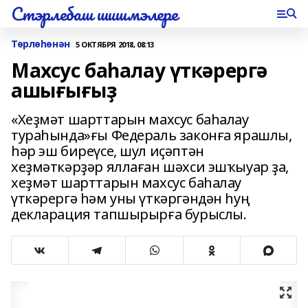
Стэрлебаш шишмэлере
Төрлөһөнән
5 ОКТЯБРЯ 2018, 08:13
Махсус баһалау үткәрергә
ашығығыҙ
«Хеҙмәт шарттарын махсус баһалау
тураһында»ғы Федераль законға ярашлы,
һәр эш биреүсе, шул иҫәптән
хеҙмәткәрҙәр яллаған шәхси эшҡыуар ҙа,
хеҙмәт шарттарын махсус баһалау
үткәрергә һәм уны үткәргәндән һуң
декларация тапшырырға бурыслы.