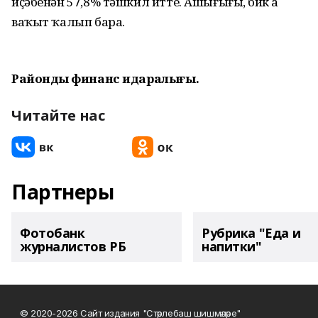
иҫәбенән 57,8% тәшкил итте. Ашығығыҙ, бик аҙ
ваҡыт ҡалып бара.
Райондың финанс идаралығы.
Читайте нас
Партнеры
Фотобанк
Рубрика "Еда и
журналистов РБ
напитки"
© 2020-2026 Сайт издания "Стәрлебаш шишмәләре"