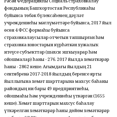
Рәсәй Федерацияһы Социаль страховкалау
фондының Башҡортостан Республикаһы
буйынса төбәк бүлексәһенең дәүләт
учреждениеһы мәғлүмәттәре буйынса, 2017 йыл
өсөн 4 ФСС формаһы буйынса
страховкалаусылар отчетын тапшырған һәм
страховка взностарын күрһәткән хужалыҡ
итеүсе субъекттар (шәхси эшҡыуарҙар һәм
ойошмалар) һаны - 276. 2017 йылда хеҙмәткәрҙәр
һаны - 2862 кеше. Ағымдағы йылдың 21
сентябренә 2017-2018 йылдың беренсе ярты
йыллығына хеҙмәт шарттарына махсус баһаны
райондың ни бары 49 предприятиеһы,
ойошмаһы һәм учреждениеһы үткәргән (1655
кеше). Хеҙмәт шарттарын махсус баһалау
үткәрелгән хеҙмәткәрҙәр һаны дөйөм хеҙмәткәрҙәр