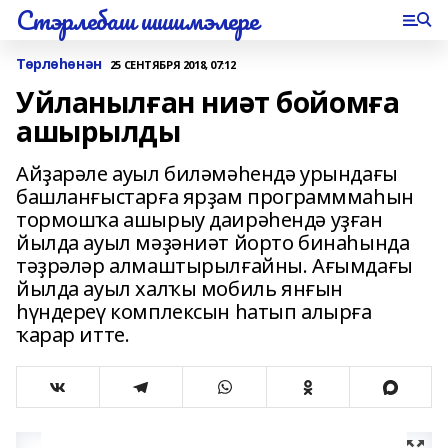
Стэрлебаш шишмэлере
Төрлөһөнән
25 СЕНТЯБРЯ 2018, 07:12
Уйланылған ниәт бойомға
ашырылды
Айҙарәле ауыл биләмәһендә урындағы
башланғыстарға ярҙам программмаһын
тормошҡа ашырыу даирәһендә уҙған
йылда ауыл мәҙәниәт йорто бинаһында
тәҙрәләр алмаштырылғайны. Ағымдағы
йылда ауыл халҡы мобиль янғын
һүндереү комплексын һатып алырға
ҡарар итте.