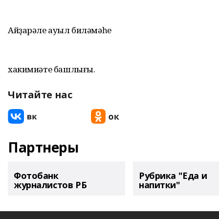
Айҙарәле ауыл биләмәһе
хакимиәте башлығы.
Читайте нас
Партнеры
Фотобанк
Рубрика "Еда и
журналистов РБ
напитки"