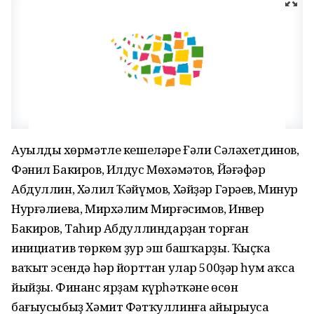
Ауылдың хөрмәтле кешеләре Ғәли Сәләхетдинов,
Фәнил Бакиров, Илдус Мөхәмәтов, Йәғәфәр
Абдуллин, Хәлил Ҡәйүмов, Хәйҙәр Гәрәев, Миңнур
Нурғәлиева, Мирхәлим Мирғәсимов, Инвер
Бакиров, Таһир Абдуллиндарҙан торған
инициатив төркөм ҙур эш башҡарҙы. Ҡыҫҡа
ваҡыт эсендә һәр йорттан улар 500ҙәр һум аҡса
йыйҙы. Финанс ярҙам күрһәткәне өсөн
бағыусыбыҙ Хәмит Фәтҡуллинға айырыуса