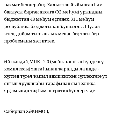
рәхмәт белдерәбеҙ. Халыҡтан йыйылған һәм
бағыусы биргән аҡсаға (92 мең һум) урындағы
бюджеттан 48 мең һум өҫтәнек, 311 мең һум
республика бюджетынан ҡушылды. Шулай
итеп, дөйөм тырышлыҡ менән беҙ тағы бер
проблеманы хәл иттек.
Әйткәндәй, МПК - 2.0 (мобиль янғын һүндереү
комплексы) эштә һынап ҡаралды ла инде -
күптән түгел ҡапыл янып киткән сүплектәге ут
янғын дружинаһы тарафынан яңы техника
ярҙамында тиҙ һәм оператив һүндерелде.
Сабирйән ХӘКИМОВ,