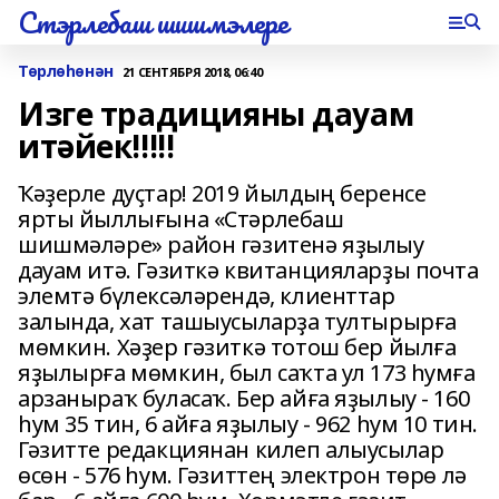
Стэрлебаш шишмэлере
Төрлөһөнән
21 СЕНТЯБРЯ 2018, 06:40
Изге традицияны дауам
итәйек!!!!!
Ҡәҙерле дуҫтар! 2019 йылдың беренсе
ярты йыллығына «Стәрлебаш
шишмәләре» район гәзитенә яҙылыу
дауам итә. Гәзиткә квитанцияларҙы почта
элемтә бүлексәләрендә, клиенттар
залында, хат ташыусыларҙа тултырырға
мөмкин. Хәҙер гәзиткә тотош бер йылға
яҙылырға мөмкин, был саҡта ул 173 һумға
арзаныраҡ буласаҡ. Бер айға яҙылыу - 160
һум 35 тин, 6 айға яҙылыу - 962 һум 10 тин.
Гәзитте редакциянан килеп алыусылар
өсөн - 576 һум. Гәзиттең электрон төрө лә