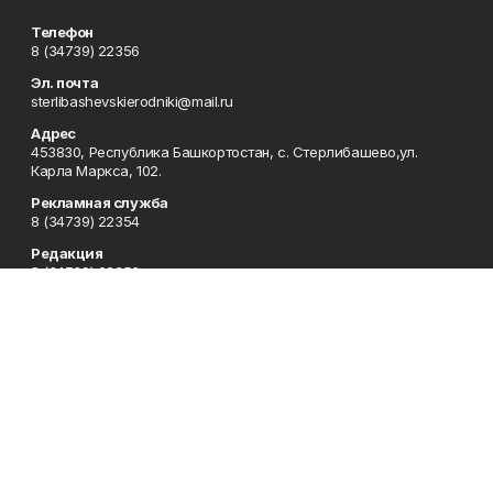
Телефон
8 (34739) 22356
Эл. почта
sterlibashevskierodniki@mail.ru
Адрес
453830, Республика Башкортостан, c. Стерлибашево,ул.
Карла Маркса, 102.
Рекламная служба
8 (34739) 22354
Редакция
8 (34739) 22353
Приемная
8 (34739) 22353
Сотрудничество
8 (34739) 22378
Отдел кадров
8 (34739) 22354