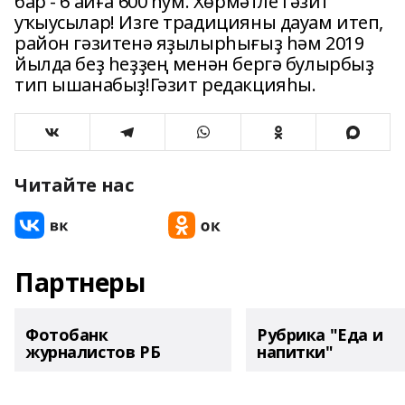
бар - 6 айға 600 һум. Хөрмәтле гәзит
уҡыусылар! Изге традицияны дауам итеп,
район гәзитенә яҙылырһығыҙ һәм 2019
йылда беҙ һеҙҙең менән бергә булырбыҙ
тип ышанабыҙ!Гәзит редакцияһы.
Читайте нас
Партнеры
Фотобанк
Рубрика "Еда и
журналистов РБ
напитки"