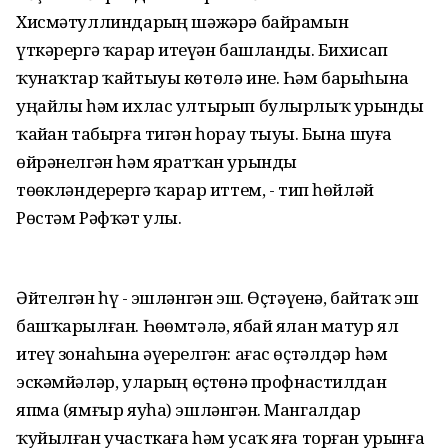
Хисмәтуллиндарҙың шәжәрә байрамын
үткәрергә ҡарар итеүҙән башланды. Бихисап
ҡунаҡтар ҡайтыуы көтөлә ине. Һәм барыһына
уңайлы һәм ихлас ултырып булырлыҡ урынды
ҡайҙан табырға тигән һорау тыуҙы. Бына шуға
өйрәнелгән һәм яратҡан урынды
төҙөкләндерергә ҡарар иттем, - тип һөйләй
Рөстәм Рәфҡәт улы.
Әйтелгән һүҙ - эшләнгән эш. Өҫтәүенә, байтаҡ эш
башҡарылған. Һөҙөмтәлә, ябай ялан матур ял
итеү зонаһына әүерелгән: ағас өҫтәлдәр һәм
эскәмйәләр, уларҙың өҫтөнә профнастилдан
япма (ямғыр яуһа) эшләнгән. Мангалдар
ҡуйылған участкаға һәм усаҡ яға торған урынға