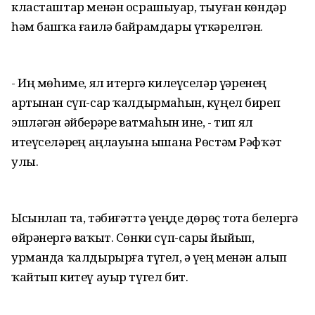
класташтар менән осрашыуҙар, тыуған көндәр
һәм башҡа ғаилә байрамдары үткәрелгән.
- Иң мөһиме, ял итергә килеүселәр үҙҙәренең
артынан сүп-сар ҡалдырмаһын, күңел биреп
эшләгән әйберҙәрҙе ватмаһын ине, - тип ял
итеүселәрҙең аңлауына ышана Рөстәм Рәфҡәт
улы.
Ысынлап та, тәбиғәттә үҙеңде дөрөҫ тота белергә
өйрәнергә ваҡыт. Сөнки сүп-сарҙы йыйып,
урманда ҡалдырырға түгел, ә үҙең менән алып
ҡайтып китеү ауыр түгел бит.