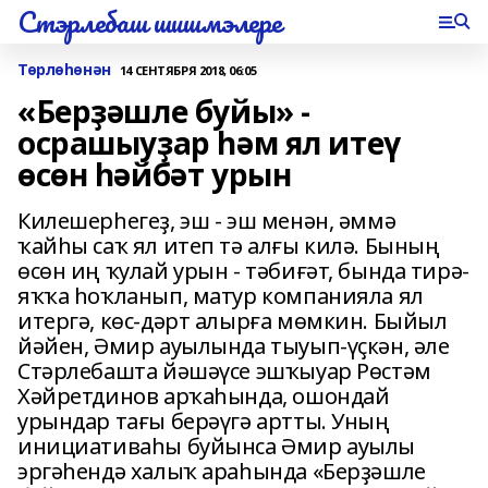
Стэрлебаш шишмэлере
Төрлөһөнән
14 СЕНТЯБРЯ 2018, 06:05
«Берҙәшле буйы» -
осрашыуҙар һәм ял итеү
өсөн һәйбәт урын
Килешерһегеҙ, эш - эш менән, әммә
ҡайһы саҡ ял итеп тә алғы килә. Бының
өсөн иң ҡулай урын - тәбиғәт, бында тирә-
яҡҡа һоҡланып, матур компанияла ял
итергә, көс-дәрт алырға мөмкин. Быйыл
йәйен, Әмир ауылында тыуып-үҫкән, әле
Стәрлебашта йәшәүсе эшҡыуар Рөстәм
Хәйретдинов арҡаһында, ошондай
урындар тағы берәүгә артты. Уның
инициативаһы буйынса Әмир ауылы
эргәһендә халыҡ араһында «Берҙәшле