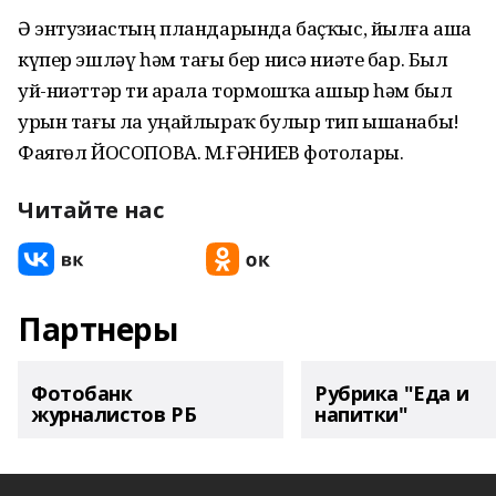
Ә энтузиастың пландарында баҫҡыс, йылға аша
күпер эшләү һәм тағы бер нисә ниәте бар. Был
уй-ниәттәр тиҙ арала тормошҡа ашыр һәм был
урын тағы ла уңайлыраҡ булыр тип ышанабыҙ!
Фаягөл ЙОСОПОВА. М.ҒӘНИЕВ фотолары.
Читайте нас
Партнеры
Фотобанк
Рубрика "Еда и
журналистов РБ
напитки"