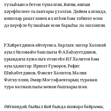
тулыһынса бетон түшәлгән, йәғни, янғын
хәүефһеҙлеге талаптары үтәлгән. Дөйөм алғанда,
кешеләр рәхәтләнеп ял итһен һәм тәбиғәт өсөн
дә хәүефле булмаһын өсөн барыһы ла эшләнгән.
Р.Хәйретдинов әйтеүенсә, барлыҡ эштәр Хәлекәй
ауыл биләмәһе башлығы Ф.А.Баһауетдинов,
урындағы хужалыҡ етәксеһе И.Ғ.Хәлитов һәм
ауылдаштар: Иршат Ғүмәров, Рәфис
Шиһабетдинов, Фәнсит Хәлитов, Малик
Фәтҡуллин, Әмир Мостафаевтарҙың туранан-
тура ҡатнашлығы менән башҡарылған.
Әйткәндәй, быйыл йәй бында шәжәрә байрамы,