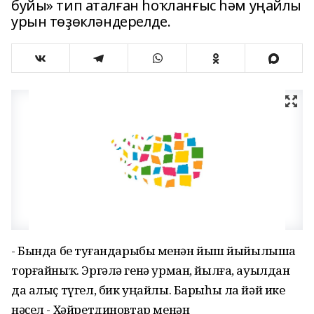
буйы» тип аталған һоҡланғыс һәм уңайлы
урын төҙөкләндерелде.
- Бында беҙ туғандарыбыҙ менән йыш йыйылыша
торғайныҡ. Эргәлә генә урман, йылға, ауылдан
да алыҫ түгел, бик уңайлы. Барыһы ла йәй ике
нәҫел - Хәйретдиновтар менән