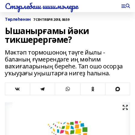
Стэрлебаш шишмэлере
Төрлөһөнән
7 СЕНТЯБРЯ 2018, 06:59
Ышанырғамы йәки
тикшерергәме?
Мәктәп тормошоноң тәүге йылы -
баланың ғүмерендәге иң мөһим
ваҡиғаларының береһе. Тап ошо осорҙа
уҡыуҙағы уңыштарға нигеҙ һалына.