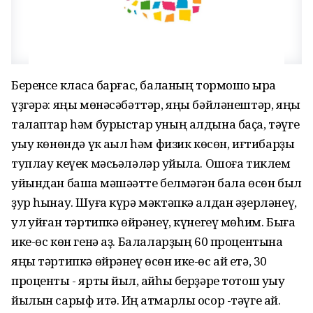
Беренсе класҡа барғас, баланың тормошо ҡырҡа
үҙгәрә: яңы мөнәсәбәттәр, яңы бәйләнештәр, яңы
талаптар һәм бурыстар уның алдына баҫа, тәүге
уҡыу көнөндә үк аҡыл һәм физик көсөн, иғтибарҙы
туплау кеүек мәсьәләләр ҡуйыла. Ошоға тиклем
уйындан башҡа мәшәҡәтте белмәгән бала өсөн был
ҙур һынау. Шуға күрә мәктәпкә алдан әҙерләнеү,
ул ҡуйған тәртипкә өйрәнеү, күнегеү мөһим. Быға
ике-өс көн генә аҙ. Балаларҙың 60 процентына
яңы тәртипкә өйрәнеү өсөн ике-өс ай етә, 30
проценты - ярты йыл, ҡайһы берҙәре тотош уҡыу
йылын сарыф итә. Иң ҡатмарлы осор -тәүге ай.