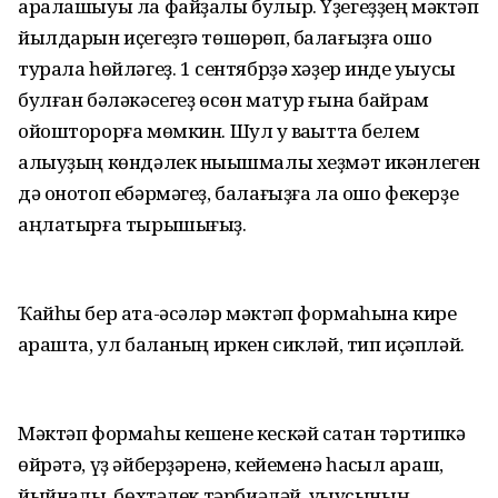
аралашыуы ла файҙалы булыр. Үҙегеҙҙең мәктәп
йылдарын иҫегеҙгә төшөрөп, балағыҙға ошо
турала һөйләгеҙ. 1 сентябрҙә хәҙер инде уҡыусы
булған бәләкәсегеҙ өсөн матур ғына байрам
ойошторорға мөмкин. Шул уҡ ваҡытта белем
алыуҙың көндәлек ныҡышмалы хеҙмәт икәнлеген
дә онотоп ебәрмәгеҙ, балағыҙға ла ошо фекерҙе
аңлатырға тырышығыҙ.
Ҡайһы бер ата-әсәләр мәктәп формаһына кире
ҡарашта, ул баланың иркен сикләй, тип иҫәпләй.
Мәктәп формаһы кешене кескәй саҡтан тәртипкә
өйрәтә, үҙ әйберҙәренә, кейеменә һаҡсыл ҡараш,
йыйнаҡлыҡ, бөхтәлек тәрбиәләй, уҡыусының