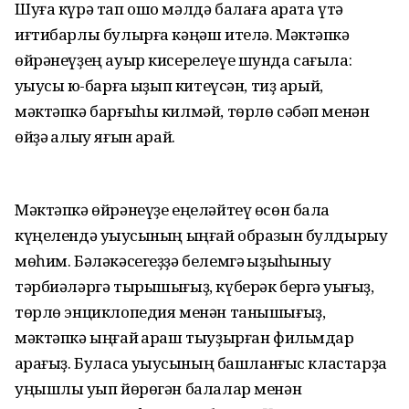
Шуға күрә тап ошо мәлдә балаға ҡарата үтә
иғтибарлы булырға кәңәш ителә. Мәктәпкә
өйрәнеүҙең ауыр кисерелеүе шунда сағыла:
уҡыусы юҡ-барға ҡыҙып китеүсән, тиҙ арый,
мәктәпкә барғыһы килмәй, төрлө сәбәп менән
өйҙә ҡалыу яғын ҡарай.
Мәктәпкә өйрәнеүҙе еңеләйтеү өсөн бала
күңелендә уҡыусының ыңғай образын булдырыу
мөһим. Бәләкәсегеҙҙә белемгә ҡыҙыҡһыныу
тәрбиәләргә тырышығыҙ, күберәк бергә уҡығыҙ,
төрлө энциклопедия менән танышығыҙ,
мәктәпкә ыңғай ҡараш тыуҙырған фильмдар
ҡарағыҙ. Буласаҡ уҡыусының башланғыс кластарҙа
уңышлы уҡып йөрөгән балалар менән