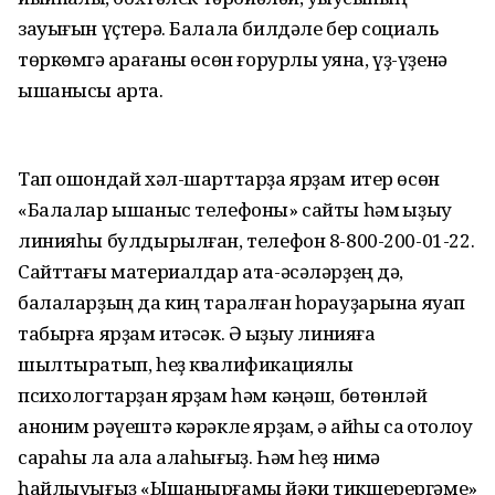
зауығын үҫтерә. Балала билдәле бер социаль
төркөмгә ҡарағаны өсөн ғорурлыҡ уяна, үҙ-үҙенә
ышанысы арта.
Тап ошондай хәл-шарттарҙа ярҙам итер өсөн
«Балалар ышаныс телефоны» сайты һәм ҡыҙыу
линияһы булдырылған, телефон 8-800-200-01-22.
Сайттағы материалдар ата-әсәләрҙең дә,
балаларҙың да киң таралған һорауҙарына яуап
табырға ярҙам итәсәк. Ә ҡыҙыу линияға
шылтыратып, һеҙ квалификациялы
психологтарҙан ярҙам һәм кәңәш, бөтөнләй
аноним рәүештә кәрәкле ярҙам, ә ҡайһы саҡ ҡотолоу
сараһы ла ала алаһығыҙ. Һәм һеҙ нимә
һайлыуығыҙ «Ышанырғамы йәки тикшерергәме»