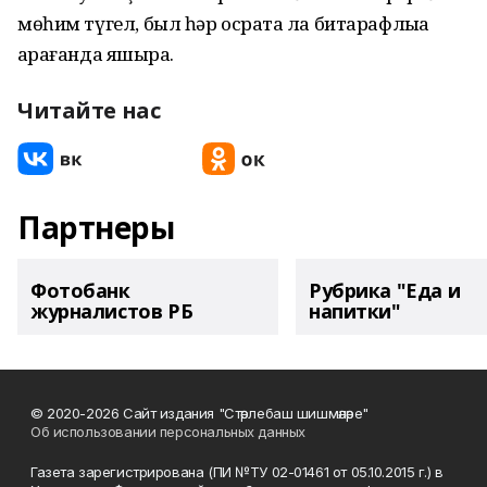
мөһим түгел, был һәр осраҡта ла битарафлыҡҡа
ҡарағанда яҡшыраҡ.
Читайте нас
Партнеры
Фотобанк
Рубрика "Еда и
журналистов РБ
напитки"
© 2020-2026 Сайт издания "Стәрлебаш шишмәләре"
Об использовании персональных данных
Газета зарегистрирована (ПИ №ТУ 02-01461 от 05.10.2015 г.) в