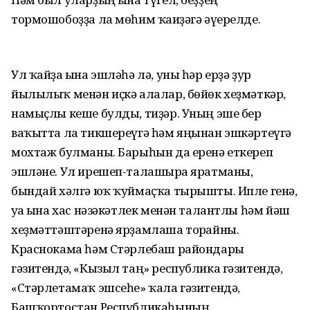
тормошобоҙҙа ла мөһим ҡағиҙәгә әүерелде.
Ул ҡайҙа ғына эшләһә лә, уны һәр ерҙә ҙур
йылылыҡ менән иҫкә алалар, бөйөк хеҙмәткәр,
намыҫлы кеше булды, тиҙәр. Уның эше бер
ваҡытта ла тикшереүгә һәм яңынан эшкәртеүгә
мохтаж булманы. Барыһын да еренә еткереп
эшләне. Ул ирешеп-талашырға яратманы,
бындай хәлгә юҡ ҡуймаҫҡа тырышты. Ипле генә,
уға ғына хас нәзәкәтлек менән талантлы һәм йәш
хеҙмәттәштәренә ярҙамлаша торғайны.
Краснокама һәм Стәрлебаш райондары
гәзитендә, «Кызыл таң» республика гәзитендә,
«Стәрлетамаҡ эшсеһе» ҡала гәзитендә,
Башҡортостан Республикаһының