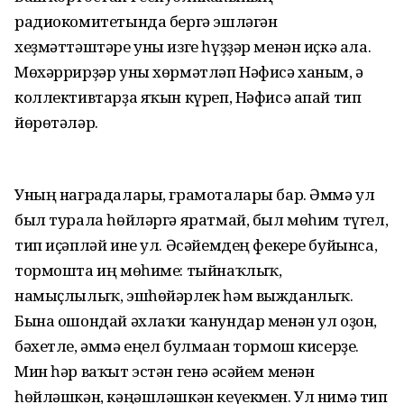
радиокомитетында бергә эшләгән
хеҙмәттәштәре уны изге һүҙҙәр менән иҫкә ала.
Мөхәррирҙәр уны хөрмәтләп Нәфисә ханым, ә
коллективтарҙа яҡын күреп, Нәфисә апай тип
йөрөтәләр.
Уның наградалары, грамоталары бар. Әммә ул
был турала һөйләргә яратмай, был мөһим түгел,
тип иҫәпләй ине ул. Әсәйемдең фекере буйынса,
тормошта иң мөһиме: тыйнаҡлыҡ,
намыҫлылыҡ, эшһөйәрлек һәм выжданлыҡ.
Бына ошондай әхлаҡи ҡанундар менән ул оҙон,
бәхетле, әммә еңел булмаған тормош кисерҙе.
Мин һәр ваҡыт эстән генә әсәйем менән
һөйләшкән, кәңәшләшкән кеүекмен. Ул нимә тип