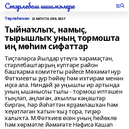
Стэрлебаш шишмэлере
Төрлөһөнән
22 АВГУСТА 2018, 06:57
Тыйнаҡлыҡ, намыҫ,
тырышлыҡ уның тормошта
иң мөһим сифаттар
Тиҫтәләрсә йылдар үтеүгә ҡарамаҫтан,
стәрлебаштарҙың күптәре район
башҡарма комитеты рәйесе Мөхәмәтнур
Фәтҡиевты ҙур һөйөү һәм ихтирам менән
иҫкә ала. Ниндәй ҙә уңышлы ир артында
уның ышаныслы тылы - тормош иптәшен
тыңлап, аңлаған, аҡыллы кәңәштәр
биргән, һәр йәһәттән ярҙамлашҡан һәм
ҡеүәтләгән ҡатын-ҡыҙ тора, тиҙәр
халыҡта. М.Фәтҡиев өсөн уның һөйөклө
һәм хөрмәтле йәмәғәте Нәфисә Кашап