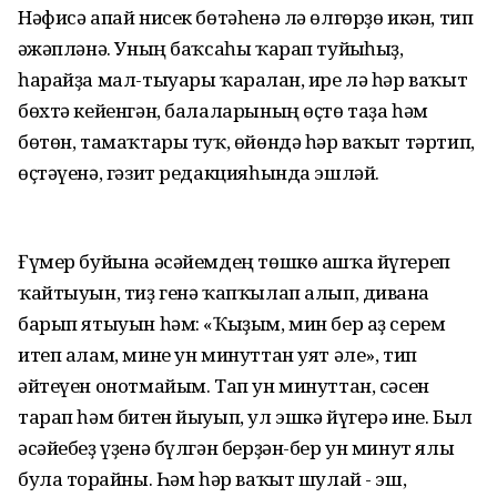
Нәфисә апай нисек бөтәһенә лә өлгөрҙө икән, тип
ғәжәпләнә. Уның баҡсаһы ҡарап туйғыһыҙ,
һарайҙа мал-тыуары ҡаралған, ире лә һәр ваҡыт
бөхтә кейенгән, балаларының өҫтө таҙа һәм
бөтөн, тамаҡтары туҡ, өйөндә һәр ваҡыт тәртип,
өҫтәүенә, гәзит редакцияһында эшләй.
Ғүмер буйына әсәйемдең төшкө ашҡа йүгереп
ҡайтыуын, тиҙ генә ҡапҡылап алып, диванға
барып ятыуын һәм: «Ҡыҙым, мин бер аҙ серем
итеп алам, мине ун минуттан уят әле», тип
әйтеүен онотмайым. Тап ун минуттан, сәсен
тарап һәм битен йыуып, ул эшкә йүгерә ине. Был
әсәйебеҙ үҙенә бүлгән берҙән-бер ун минут ялы
була торғайны. Һәм һәр ваҡыт шулай - эш,