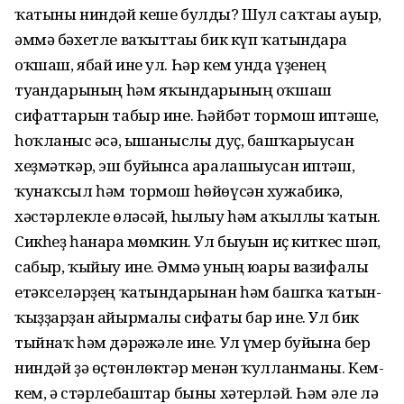
ҡатыны ниндәй кеше булды? Шул саҡтағы ауыр,
әммә бәхетле ваҡыттағы бик күп ҡатындарға
оҡшаш, ябай ине ул. Һәр кем унда үҙенең
туғандарының һәм яҡындарының оҡшаш
сифаттарын табыр ине. Һәйбәт тормош иптәше,
һоҡланғыс әсә, ышаныслы дуҫ, башҡарыусан
хеҙмәткәр, эш буйынса аралашыусан иптәш,
ҡунаҡсыл һәм тормош һөйөүсән хужабикә,
хәстәрлекле өләсәй, һылыу һәм аҡыллы ҡатын.
Сикһеҙ һанарға мөмкин. Ул быуын иҫ киткес шәп,
сабыр, ҡыйыу ине. Әммә уның юғары вазифалы
етәкселәрҙең ҡатындарынан һәм башҡа ҡатын-
ҡыҙҙарҙан айырмалы сифаты бар ине. Ул бик
тыйнаҡ һәм дәрәжәле ине. Ул ғүмер буйына бер
ниндәй ҙә өҫтөнлөктәр менән ҡулланманы. Кем-
кем, ә стәрлебаштар быны хәтерләй. Һәм әле лә