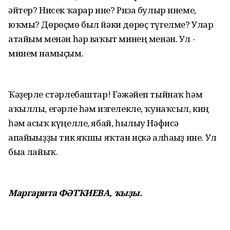
әйтер? Нисек ҡарар ине? Риза булыр инеме,
юҡмы? Дөрөҫмө был йәки дөрөҫ түгелме? Улар
атайым менән һәр ваҡыт минең менән. Ул -
минем намыҫым.
Ҡәҙерле стәрлебаштар! Ғәжәйеп тыйнаҡ һәм
аҡыллы, егәрле һәм изгелекле, ҡунаҡсыл, киң
һәм асыҡ күңелле, ябай, һылыу Нәфисә
апайығыҙҙы тик яҡшы яҡтан иҫкә алһағыҙ ине. Ул
быға лайыҡ.
Маргарита ФӘТҠИЕВА, ҡыҙы.