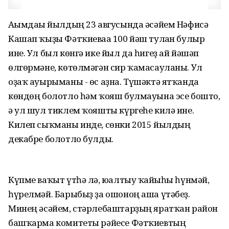
Ағымдағы йылдың 23 авгусында әсәйем Нәфисә
Кашап ҡыҙы Фәтҡиеваға 100 йәш тулған булыр
ине. Ул был көнгә ике йыл да һигеҙ ай йәшәп
өлгөрмәне, көтөлмәгән сир ҡамасауланы. Ул
оҙаҡ ауырыманы - өс аҙна. Түшәктә ятҡанда
көндөң болотло һәм ҡояш булмауына эсе бошто,
ә ул шул тиклем ҡояшты күргеһе килә ине.
Килеп сыҡманы инде, сөнки 2015 йылдың
декабре болотло булды.
Күпме ваҡыт үтһә лә, юғалтыу ҡайғыһы һүнмәй,
һүрелмәй. Барыбыҙ ҙа ошоноң аша үтәбеҙ.
Минең әсәйем, стәрлебаштарҙың яратҡан район
башҡарма комитеты рәйесе Фәтҡиевтың