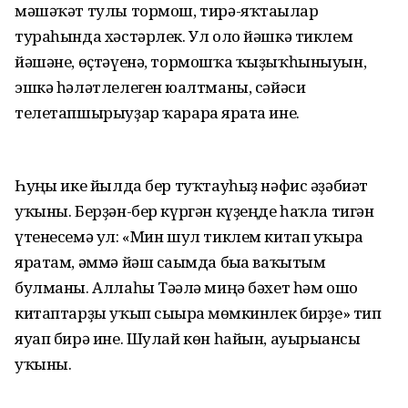
мәшәҡәт тулы тормош, тирә-яҡтағылар
тураһында хәстәрлек. Ул оло йәшкә тиклем
йәшәне, өҫтәүенә, тормошҡа ҡыҙыҡһыныуын,
эшкә һәләтлелеген юғалтманы, сәйәси
телетапшырыуҙар ҡарарға ярата ине.
Һуңғы ике йылда бер туҡтауһыҙ нәфис әҙәбиәт
уҡыны. Берҙән-бер күргән күҙеңде һаҡла тигән
үтенесемә ул: «Мин шул тиклем китап уҡырға
яратам, әммә йәш сағымда быға ваҡытым
булманы. Аллаһы Тәғәлә миңә бәхет һәм ошо
китаптарҙы уҡып сығырға мөмкинлек бирҙе» тип
яуап бирә ине. Шулай көн һайын, ауырығансы
уҡыны.