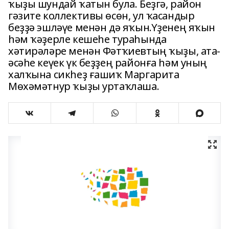
ҡыҙы шундай ҡатын була. Беҙгә, район
гәзите коллективы өсөн, ул ҡасандыр
беҙҙә эшләүе менән дә яҡын.Үҙенең яҡын
һәм ҡәҙерле кешеһе тураһында
хәтирәләре менән Фәтҡиевтың ҡыҙы, ата-
әсәһе кеүек үк беҙҙең районға һәм уның
халҡына сикһеҙ ғашиҡ Маргарита
Мөхәмәтнур ҡыҙы уртаҡлаша.