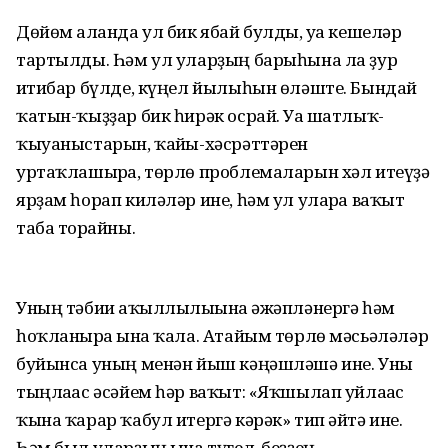
Дөйөм алғанда ул бик ябай булды, уға кешеләр
тартылды. Һәм ул уларҙың барыһына ла ҙур
иғтибар бүлде, күңел йылыһын өләште. Бындай
ҡатын-ҡыҙҙар бик һирәк осрай. Уға шатлыҡ-
ҡыуаныстарын, ҡайғы-хәсрәттәрен
уртаҡлашырға, төрлө проблемаларын хәл итеүҙә
ярҙам һорап киләләр ине, һәм ул уларға ваҡыт
таба торғайны.
Уның тәбиғи аҡыллылығына ғәжәпләнергә һәм
һоҡланырға ғына ҡала. Атайым төрлө мәсьәләләр
буйынса уның менән йыш кәңәшләшә ине. Уны
тыңлағас әсәйем һәр ваҡыт: «Яҡшылап уйлағас
ҡына ҡарар ҡабул итергә кәрәк» тип әйтә ине.
Һәм был уларҙың ғына түгел, беҙҙең