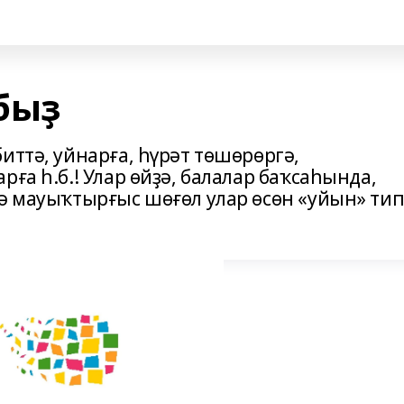
быҙ
иттә, уйнарға, һүрәт төшөрөргә,
ға һ.б.! Улар өйҙә, балалар баҡсаһында,
ҙә мауыҡтырғыс шөғөл улар өсөн «уйын» ти