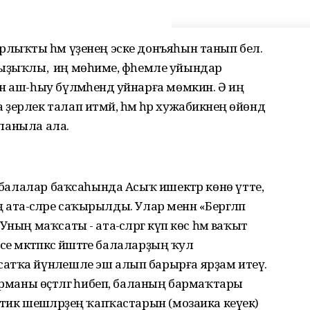
рлыҡты һәм үҙенең эске донъяһын танып белә.
а ҡыҙыҡлы, ә иң мөһиме, фәһемле уйындар
н аш-һыу бүлмәһендә уйнарға мөмкин. Ә иң
ерлек талап итмәй, һәм һәр хужабикәнең өйөндә
лланыла ала.
ы балалар баҡсаһында Асыҡ ишектәр көнө үтте,
 ата-әсәләре саҡырылды. Улар менән «Бергәләп
ың маҡсаты - ата-әсәләргә күп көс һәм ваҡыт
 мәктәпкәсә йәштәге балаларҙың ҡул
атҡа йүнәлешле эш алып барырға ярҙам итеү.
ярманы өҫтәлгә һибеп, баланың бармаҡтары
тик шешәләрҙең ҡапҡастарын (мозаика кеүек)