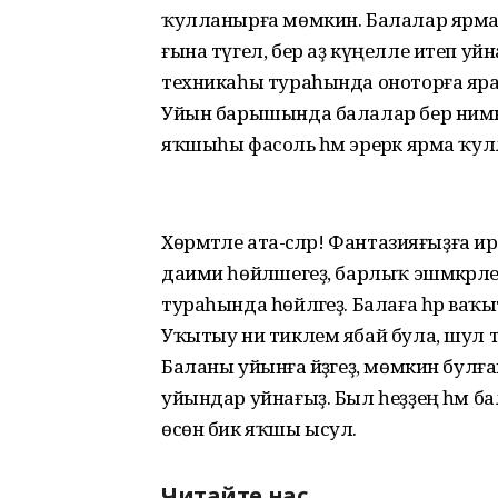
ҡулланырға мөмкин. Балалар ярма 
ғына түгел, бер аҙ күңелле итеп уйн
техникаһы тураһында оноторға ярамай, 
Уйын барышында балалар бер нимәне
яҡшыһы фасоль һәм эрерәк ярма ҡулл
Хөрмәтле ата-әсәләр! Фантазияғыҙға 
даими һөйләшегеҙ, барлыҡ эшмәкәрлеге
тураһында һөйләгеҙ. Балаға һәр ваҡыт
Уҡытыу ни тиклем ябай була, шул тик
Баланы уйынға әйҙәгеҙ, мөмкин булған
уйындар уйнағыҙ. Был һеҙҙең һәм 
өсөн бик яҡшы ысул.
Читайте нас