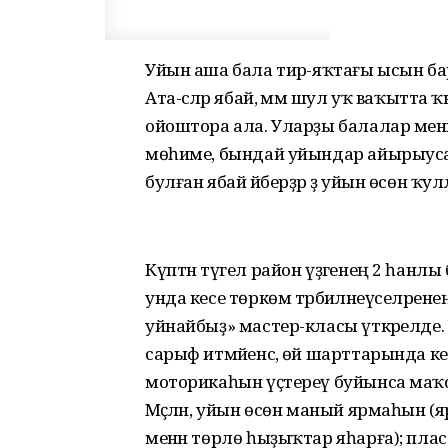
Уйын аша бала тирә-яҡтағы ысын ба
Ата-әсәләр ябай, әммә шул уҡ ваҡытт
ойоштора ала. Уларҙы балалар менә
мөһиме, бындай уйындар айырыуса әҙ
булған ябай әйберҙәр ҙә уйын өсөн ҡу
Күптән түгел район үҙәгенең 2 һанл
унда кесе төркөм тәрбиәләнеүселәренең
уйнайбыҙ» мастер-класы үткәрелде. Ун
сарыф итмәйенсә, өй шарттарында кесе
моторикаһын үҫтереү буйынса маҡс
Мәҫәлән, уйын өсөн маный ярмаһын (
менән төрлө һыҙыҡтар яһарға); плас