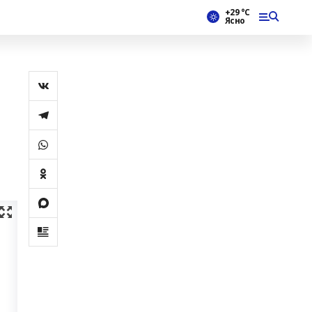
+29 °С
Ясно
п