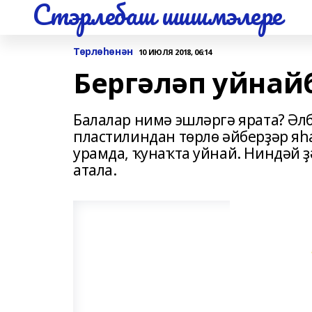
Стэрлебаш шишмэлере
Төрлөһөнән
10 ИЮЛЯ 2018, 06:14
Бергәләп уйнай
Балалар нимә эшләргә ярата? Әлб
пластилиндан төрлө әйберҙәр яһар
урамда, ҡунаҡта уйнай. Ниндәй 
атала.