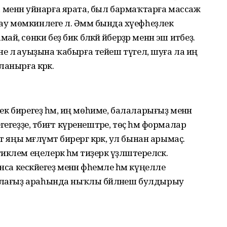
менән уйнарға ярата, был бармаҡтарға массаж
ау мөмкинлеге лә. Әммә бында хәүефһеҙлек
сөнки беҙ бик бәләкәй әйберҙәр менән эш итәбеҙ.
 лә ауыҙына ҡабырға тейеш түгел, шуға ла иң
анырға кәрәк.
ирек бирегеҙ һәм, иң мөһиме, балаларығыҙ менән
геҙҙе, тәбиғәт күренештәре, төҫ һәм формалар
 яңы мәғлүмәт бирергә кәрәк, ул бынан арымаҫ.
лем еңелерәк һәм тиҙерәк үҙләштереләсәк.
са кескәйегеҙ менән фәһемле һәм күңелле
балағыҙ араһында ныҡлы бәйләнеш булдырыу