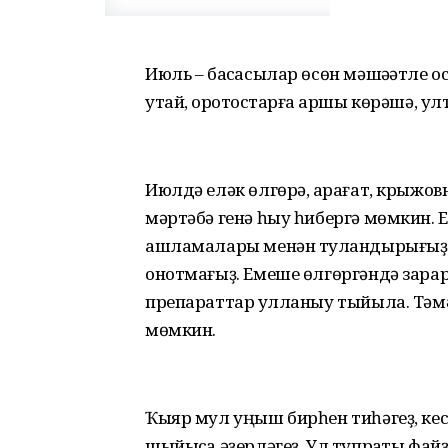
Июль – баҡсасылар өсөн мәшәҡәтле о
утай, ҡоротҡостарға ҡаршы көрәшә, у
Июлдә еләк өлгөрә, ҡарағат, крыжов
мәртәбә генә һыу һибергә мөмкин.
ашламалары менән туҡландырығыҙ. 
онотмағыҙ. Емеше өлгөргәндә зара
препараттар ҡулланыу тыйыла. Тәмә
мөмкин.
Ҡыяр мул уңыш бирһен тиһәгеҙ, ке
шыйыҡса әҙерләгеҙ. Ул тупраҡты фа