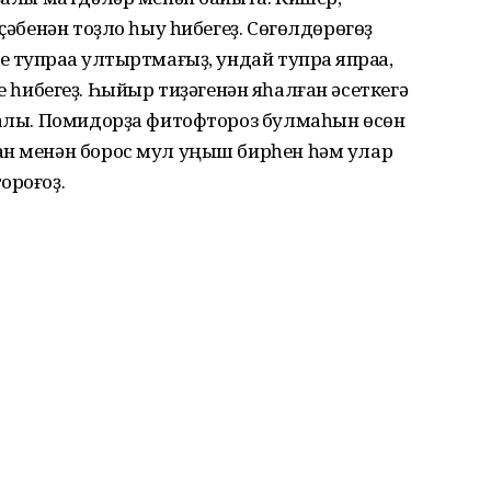
иҫәбенән тоҙло һыу һибегеҙ. Сөгөлдөрөгөҙ
упраҡҡа ултыртмағыҙ, ундай тупраҡ япраҡҡа,
етке һибегеҙ. Һыйыр тиҙәгенән яһалған әсеткегә
йҙалы. Помидорҙа фитофтороз булмаһын өсөн
ан менән борос мул уңыш бирһен һәм улар
ороғоҙ.