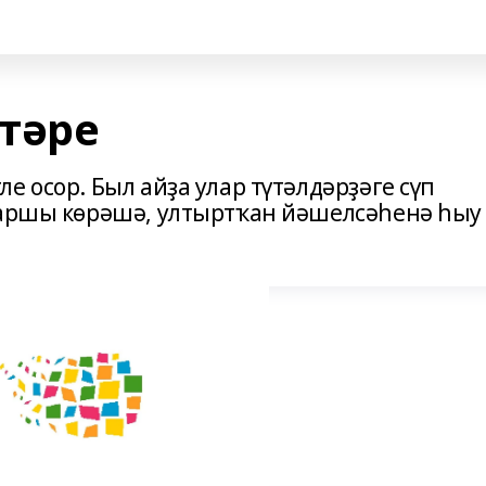
тәре
е осор. Был айҙа улар түтәлдәрҙәге сүп
ҡаршы көрәшә, ултыртҡан йәшелсәһенә һыу