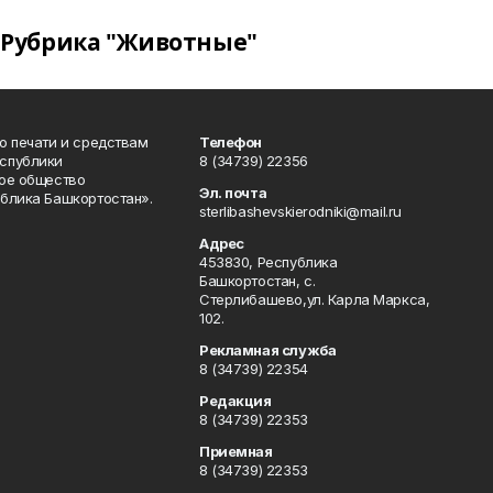
Рубрика "Животные"
о печати и средствам
Телефон
спублики
8 (34739) 22356
ое общество
Эл. почта
блика Башкортостан».
sterlibashevskierodniki@mail.ru
Адрес
453830, Республика
Башкортостан, c.
Стерлибашево,ул. Карла Маркса,
102.
Рекламная служба
8 (34739) 22354
Редакция
8 (34739) 22353
Приемная
8 (34739) 22353