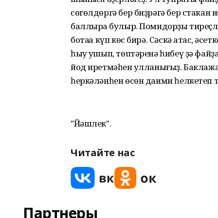
сөгөлдөргә бер биҙрәгә бер стакан 
баллыраҡ булыр. Помидорҙы тиреҫле т
ботаҡҡа күп көс бирә. Сәскә атҡас, әс
һыу ҡушып, төптәренә һибеү ҙә фа
йод иретмәһен ҡулланығыҙ. Баклаж
һеркәләнһен өсөн даими һелкетеп т
"Йәшлек".
Читайте нас
Партнеры