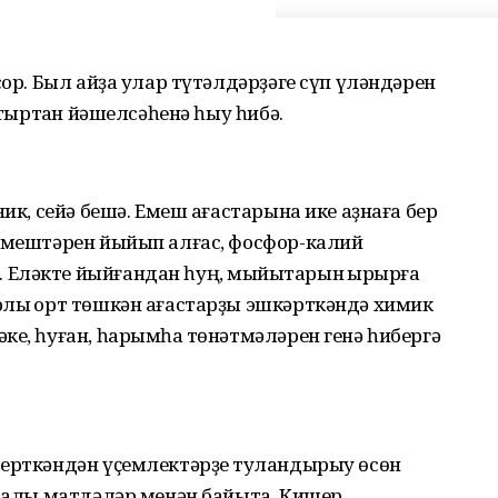
сор. Был айҙа улар түтәлдәрҙәге сүп үләндәрен
лтыртҡан йәшелсәһенә һыу һибә.
ник, сейә бешә. Емеш ағастарына ике аҙнаға бер
 Емештәрен йыйып алғас, фосфор-калий
Еләкте йыйғандан һуң, мыйыҡтарын ҡырҡырға
рлы ҡорт төшкән ағастарҙы эшкәрткәндә химик
ке, һуған, һарымһаҡ төнәтмәләрен генә һибергә
серткәндән үҫемлектәрҙе туҡландырыу өсөн
йҙалы матдәләр менән байыта. Кишер,