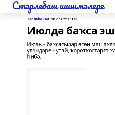
Стэрлебаш шишмэлере
Төрлөһөнән
3 ИЮЛЯ 2018, 11:01
Июлдә баҡса эш
Июль – баҡсасылар өсөн мәшәҡәтл
үләндәрен утай, ҡоротҡостарға 
һибә.