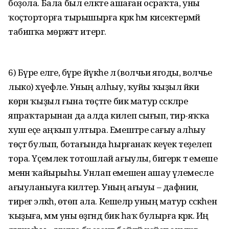
боҙола. Бала был еләкте ашаған осраҡта, уны
ҡоҫторторға тырышырға кәрәк һәм кисектермәй
табипҡа мөрәжәғәт итергә.
6) Бүре еләге, бүре йүкәһе лә (волчьи ягоды, волчье
лыко) хәүефле. Уның алһыу, ҡуйы ҡыҙыл йәки
көрән ҡыҙыл ғына төҫтәге бик матур сәскәләре
япраҡтарынан да алда килеп сығып, тирә-яҡҡа
хуш еҫе аңҡып ултыра. Емештәре сағыу алһыу
төҫтә булып, ботағында һырғанаҡ кеүек теҙелеп
тора. Үҫемлек тотошлай ағыулы, бигерәк тә емеше
менән ҡайырыһы. Унлап емешен ашау үлемесле
ағыуланыуға килтерә. Уның ағыуы – дафнин,
тирегә эләк­һә, өтөп ала. Кешеләр уның матур сәскәһенә
ҡыҙыға, әммә уны өҙгәндә бик һаҡ булырға кәрәк. Иң