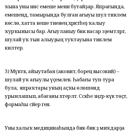
ҡына уны әнис емеше менән бутайҙар. Япрағында,
емешендә, тамырында булған ағыуы шул тиклем
көслө, хатта кеше тәненең хәрәкәтһеҙ ҡалыу
ҡурҡынысы бар. Ағыуланыу бик насар эҙемтәләргә,
шулай уҡ тын алыу­ҙың туҡтауына тиклем
килтерә.
3) Мүктәк, айыутабан (аконит, борец высокий) –
шулай уҡ ағыулы үҫемлек. Һабағы туп-тура
була, ә япраҡтары уның аҫҡы өлөшөндә
урынлашып, абағаны хәтерләтә. Сәскәһе зәңгәр-күк төҫтә,
формаһы сәйер генә.
Уны халыҡ медицинаһында бик-бик әҙ миҡдарҙа