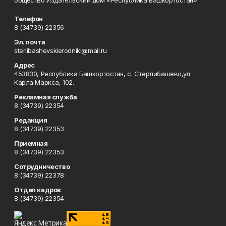
общество Издательский дом «Республика Башкортостан».
Телефон
8 (34739) 22356
Эл. почта
sterlibashevskierodniki@mail.ru
Адрес
453830, Республика Башкортостан, c. Стерлибашево,ул.
Карла Маркса, 102.
Рекламная служба
8 (34739) 22354
Редакция
8 (34739) 22353
Приемная
8 (34739) 22353
Сотрудничество
8 (34739) 22378
Отдел кадров
8 (34739) 22354