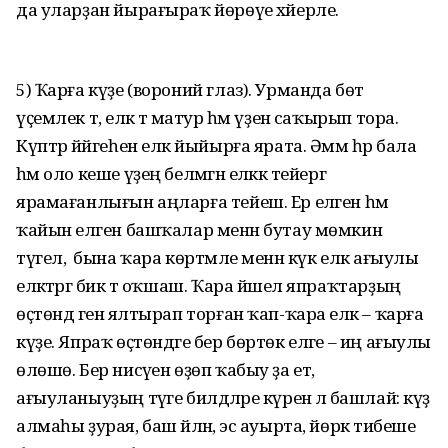
да уларҙан йырағыраҡ йөрөүе хәйерле.
5) Ҡарға күҙе (вороний глаз). Урманда бөтә
үҫемлек тә, еләк тә матур һәм үҙенә саҡырып тора.
Күптәр йәйгеһен еләк йыйырға ярата. Әммә һәр бала
һәм оло кеше үҙең белмәгән еләккә тейергә
ярамағанлығын аңларға тейеш. Ер еләген һәм
ҡайын еләген башҡалар менән бутау мөмкин
түгел, ә бына ҡара көртмәле менән күк еләк ағыулы
еләктәргә бик тә оҡшаш. Ҡара йәшел япраҡтарҙың
өҫтөндә генә ялтырап торған ҡап-ҡара еләк – ҡарға
күҙе. Япраҡ өҫтөндәге бер бөртөк еләге – иң ағыулы
өлөшө. Бер нисәүен өҙөп ҡабыу ҙа етә,
ағыуланыуҙың тәүге билдәләре күренә лә башлай: күҙ
алмаһы ҙурая, баш әйләнә, эс ауырта, йөрәк тибеше