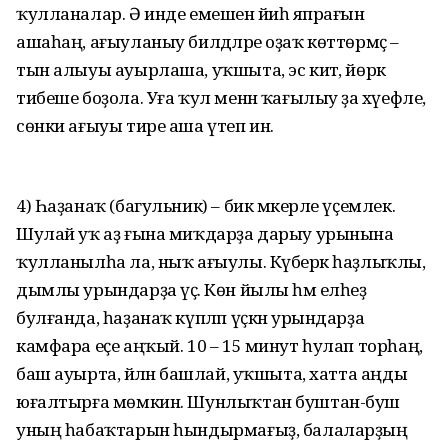
ҡулланалар. Ә инде емешен йәиһә япрағын
ашаһаң, ағыуланыу билдәләре оҙаҡ көттөрмәҫ –
тын алыуы ауырлаша, уҡшыта, эс китә, йөрәк
тибеше боҙола. Уға ҡул менән ҡағылыу ҙа хәүефле,
сөнки ағыуы тире аша үтеп инә.
4) Һаҙанаҡ (багульник) – бик мәкерле үҫемлек.
Шулай уҡ аҙ ғы­на миҡдарҙа дарыу урынына
ҡулланылһа ла, ныҡ ағыулы. Күберәк һаҙлыҡлы,
дымлы урындарҙа үҫә. Көн йылы һәм елһеҙ
булғанда, һаҙанаҡ күпләп үҫкән урындарҙа
камфара еҫе аңҡый. 10 – 15 минут һулап торһаң,
баш ауырта, әйләнә башлай, уҡшыта, хатта аңды
юғалтырға мөмкин. Шунлыҡтан буштан-буш
уның һабаҡтарын һындырмағыҙ, балаларҙың