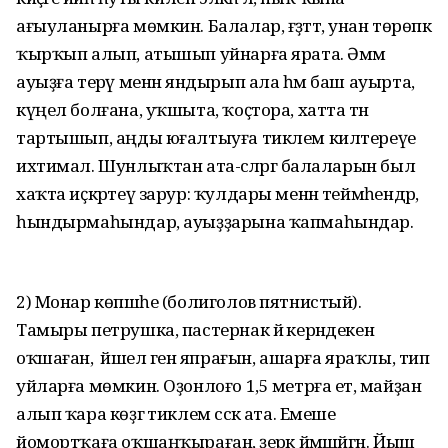
ағыуланырға мөмкин. Балалар, ғәҙәттә, унан төрөпкә
ҡырҡып алып, атышып уйнарға ярата. Әммә
ауыҙға терәү менән яндырып ала һәм баш ауырта,
күңел болғана, уҡшыта, ҡоҫтора, хатта тән
тартышып, аңды юғал­тыу­ға тиклем килтереүе
ихтимал. Шунлыҡтан ата-әсәләргә балаларын был
хаҡта иҫкәртеү зарур: ҡулдары менән теймәһендәр,
һындырмаһындар, ауыҙҙарына ҡапмаһындар.
2) Монар көпшәһе (болиголов пятнистый).
Тамыры петрушка, пастернак йә керәндекенә
оҡшаған, ә йәшел генә япрағын, ашарға яраҡлы, тип
уйларға мөмкин. Оҙонлоғо 1,5 метрға етә, майҙан
алып ҡара көҙгә тиклем сәскә ата. Емеше
йомортҡаға оҡшаңҡыраған, әҙерәк йәмшәйгән. Йыш