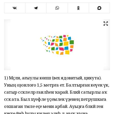
1) Мәҫәлән, ағыулы көпшә (вех ядовитый, цикута).
Уның оҙонлоғо 1,5 метрға етә. Балтырған кеүек үк,
сатыр сәскәлеләр ғаиләһенә ҡарай. Бәләкәй сатырлы аҡ
сәскә ата. Был хәүефле үҫемлек үҙенең петрушкаға
оҡшаған тәмле еҫе менән арбай. Ауыҙға бәләкәй генә
киҫәге йәиһә һуты килеп эләкһә лә, ныҡ ҡына