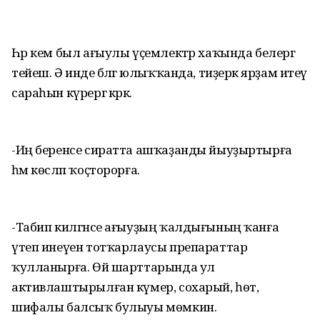
Һәр кем был ағыулы үҫемлектәр хаҡында белергә
тейеш. Ә инде бәләгә юлыҡҡанда, тиҙерәк ярҙам итеү
сараһын күрергә кәрәк.
-Иң беренсе сиратта ашҡаҙанды йыу­ҙыртырға
һәм көсләп ҡоҫ­торорға.
-Табип килгәнсе ағыуҙың ҡалдығының ҡанға
үтеп инеүен тотҡарлаусы препараттар
ҡулланырға. Өй шарттарында ул
активлаштырылған күмер, сохарый, һөт,
шифалы балсыҡ булыуы мөмкин.