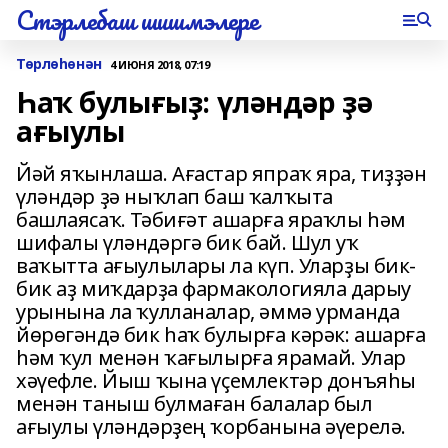
Стэрлебаш шишмэлере
Төрлөһөнән
4 ИЮНЯ 2018, 07:19
Һаҡ булығыҙ: үләндәр ҙә
ағыулы
Йәй яҡынлаша. Ағастар япраҡ яра, тиҙҙән
үләндәр ҙә ныҡлап баш ҡалҡыта
башлаясаҡ. Тәбиғәт ашар­ға яраҡлы һәм
шифалы үләндәргә бик бай. Шул уҡ
ваҡытта ағыулылары ла күп. Уларҙы бик-
бик аҙ миҡдарҙа фармакологияла дарыу
урынына ла ҡулланалар, әммә урманда
йөрөгәндә бик һаҡ булырға кәрәк: ашарға
һәм ҡул менән ҡағылырға ярамай. Улар
хәүефле. Йыш ҡына үҫемлектәр донъяһы
менән таныш булмаған балалар был
ағыулы үләндәрҙең ҡорбанына әүерелә.