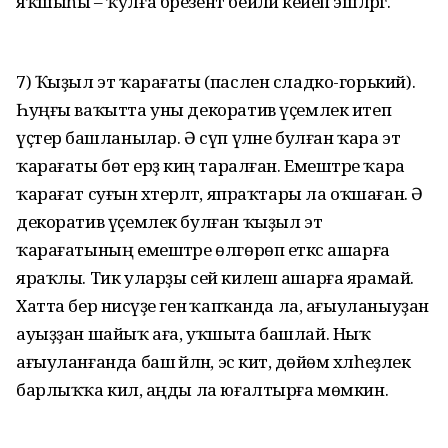
яҡшыһы – ҡулға брезент бейәләй кейеп эшләргә.
7) Ҡыҙыл эт ҡарағаты (паслен сладко-горький).
Һуңғы ваҡытта уны декоратив үҫемлек итеп
үҫтерә башланылар. Ә сүп үләне булған ҡара эт
ҡарағаты бөтә ерҙә киң таралған. Емештәре ҡара
ҡарағат суғын хәтерләтә, япраҡтары ла оҡшаған. Ә
декоратив үҫемлек булған ҡыҙыл эт
ҡарағатының емештәре өлгөрөп еткәс ашарға
яраҡлы. Тик уларҙы сей килеш ашарға ярамай.
Хатта бер нисәүҙе генә ҡапҡанда ла, ағыуланыуҙан
ауыҙҙан шайыҡ аға, уҡшыта башлай. Ныҡ
ағыуланғанда баш әйләнә, эс китә, дөйөм хәлһеҙлек
барлыҡҡа килә, аңды ла юғалтырға мөмкин.