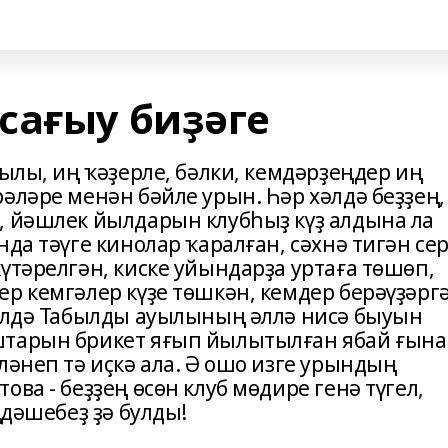
сағыу биҙәге
йылы, иң ҡәҙерле, бәлки, кемдәрҙеңдер иң
әләре менән бәйле урын. Һәр хәлдә беҙҙең,
, йәшлек йылдарын клубһыҙ күҙ алдына ла
нда тәүге кинолар ҡаралған, сәхнә тигән се
үтәрелгән, киске уйындарҙа уртаға төшөп,
р кемгәлер күҙе төшкән, кемдер берәүҙәрг
хәлдә Табылды ауылының әллә нисә быуын
штарын брикет яғып йылытылған ябай ғына
ләнеп тә иҫкә ала. Ә ошо изге урындың
ва - беҙҙең өсөн клуб мөдире генә түгел,
ңдәшебеҙ ҙә булды!