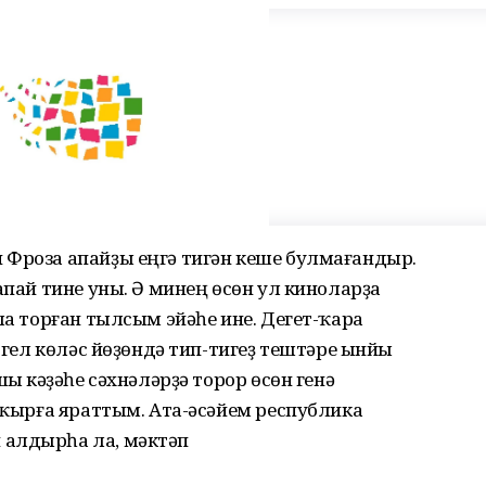
 Фроза апайҙы еңгә тигән кеше булмағандыр.
апай тине уны. Ә минең өсөн ул киноларҙа
ла торған тылсым эйәһе ине. Дегет-ҡара
, гел көләс йөҙөндә тип-тигеҙ тештәре ынйы
ы кәүҙәһе сәхнәләрҙә торор өсөн генә
 уҡырға яраттым. Ата-әсәйем республика
 алдырһа ла, мәктәп