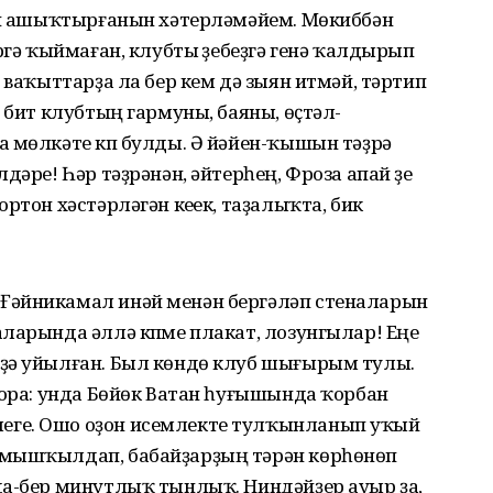
тип ашыҡтырғанын хәтерләмәйем. Мөкиббән
ргә ҡыймаған, клубты үҙебеҙгә генә ҡалдырып
 ваҡыттарҙа ла бер кем дә зыян итмәй, тәртип
 бит клубтың гармуны, баяны, өҫтәл-
 мөлкәте күп булды. Ә йәйен-ҡышын тәҙрә
дәре! Һәр тәҙрәнән, әйтерһең, Фроза апай үҙе
ртон хәстәрләгән кеүек, таҙалыҡта, бик
Ғәйникамал инәй менән бергәләп стеналарын
ларында әллә күпме плакат, лозунгылар! Еңеү
ҙә уйылған. Был көндө клуб шығырым тулы.
тора: унда Бөйөк Ватан һуғышында ҡорбан
еге. Ошо оҙон исемлекте тулҡынланып уҡый
 мышҡылдап, бабайҙарҙың тәрән көрһөнөп
да-бер минутлыҡ тынлыҡ. Ниндәйҙер ауыр ҙа,