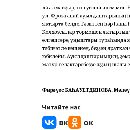
лә алмайҙыр, тип уйлай инем мин. 
ул! Фроза апай ауылдаштарының 
яҡтырта белде. Гәзиттең һәр һаны 
Колхозсылар тормошон яҡтыртып 
өлгәштәре, уңыштары тураһында яҙып
тәбиғәтле кешенең, беҙҙең яратҡан
юбилейы. Ауылдаштарымдың, үҙемд
матур теләктәребеҙҙе яҙҙың йылы е
Фирҙәүес БАҺАУЕТДИНОВА. Мәләүе
Читайте нас