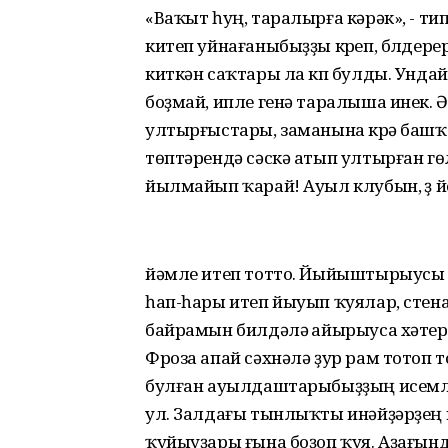
«Ваҡыт һуң, таралырға кәрәк», - 
китеп уйнағаныбыҙҙы күреп, бүлдере
киткән саҡтары ла күп булды. Ундай
боҙмай, ипле генә таралыша инек. Ә
ултырғыстары, заманына күрә башҡа
төптәрендә сәскә атып ултырған гөл
йылмайып ҡарай! Ауыл клубын, үҙ йо
йәмле итеп тотто. Йыйыштырыусы 
һап-һары итеп йыуып ҡуялар, стена
байрамын билдәләү айырыуса хәтер
Фроза апай сәхнәлә ҙур рам тотоп 
булған ауылдаштарыбыҙҙың исемл
ул. Залдағы тынлыҡты инәйҙәрҙең
ҡуйыуҙары ғына боҙоп ҡуя. Аҙағын