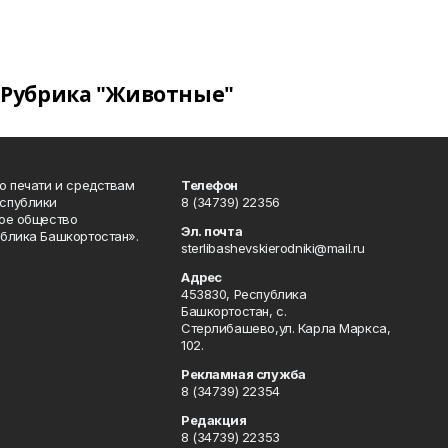
Рубрика "Животные"
о печати и средствам
Телефон
спублики
8 (34739) 22356
ое общество
Эл. почта
блика Башкортостан».
sterlibashevskierodniki@mail.ru
Адрес
453830, Республика
Башкортостан, c.
Стерлибашево,ул. Карла Маркса,
102.
Рекламная служба
8 (34739) 22354
Редакция
8 (34739) 22353