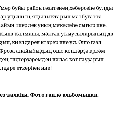
Ғүмер буйы район гәзитенең хәбәрсеһе булды
һәр уңышын, яңылыҡтарын матбуғатта
һайын тиерлек уның мәҡәләһе сығыр ине.
ҡына ҡалманы, мәктәп уҡыусыларының да
, күңелдәрен күтәрер ине ул. Ошо гүзәл
 Фроза апайыбыҙҙың ошо көндәрҙә күркәм
ең тиҫтерҙәремдең ихлас ҡотлауҙарын,
лдәре еткерһен ине!
з ҡалаһы. Фото ғаилә альбомынан.