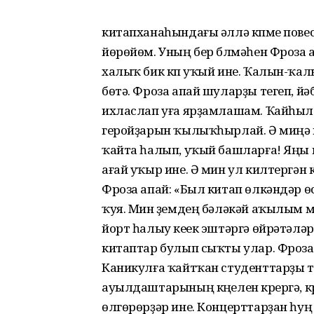
китапханаһындағы әллә күпме пов
йөрөйөм. Уның бер бүлмәһен Фроза 
халыҡ бик күп уҡый ине. Ҡалын-ҡа
бөтә. Фроза апай шуларҙы тегеп, й
ихласлап уға ярҙамлашам. Ҡайһыл
геройҙарын ҡылыҡһырлай. Ә миңә ш
ҡайта һалып, уҡый башларға! Яңы 
ағай уҡыр ине. Ә мин ул килтергән
Фроза апай: «Был китап өлкәндәр өс
ҡуя. Мин үҙемдең бәләкәй аҡылым ме
йорт һалыу кеүек эштәргә өйрәтәлә
китаптар булып сыҡты улар. Фроза 
Каникулға ҡайтҡан студенттарҙы ти
ауылдаштарының күңелен күрергә, 
өлгөрөрҙәр ине. Концерттарҙан һуң