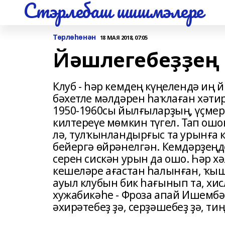
Стэрлебаш шишмэлере
Төрлөһөнән
18 МАЯ 2018, 07:05
Йәшлегебеҙҙең 
Клуб - һәр кемдең күңелендә иң 
бәхетле мәлдәрен һаҡлаған хәтир
1950-1960сы йылғыларҙың, үҫмер
килтереүе мөмкин түгел. Тап ошо
лә, тулҡынландырғыс та урынға к
бейергә өйрәнелгән. Кемдәрҙеңде
серен сискән урын да ошо. Һәр 
кешеләре ағастан һалынған, ҡы
ауыл клубын бик һағынып та, хис
хужабикәһе - Фроза апай Ишембәто
әхирәтебеҙ ҙә, серҙәшебеҙ ҙә, ти