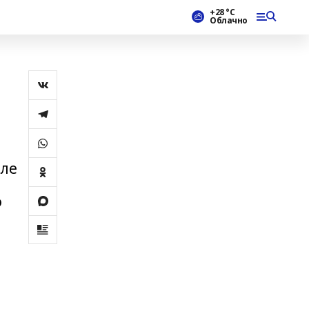
+28 °С
Облачно
рле
ә