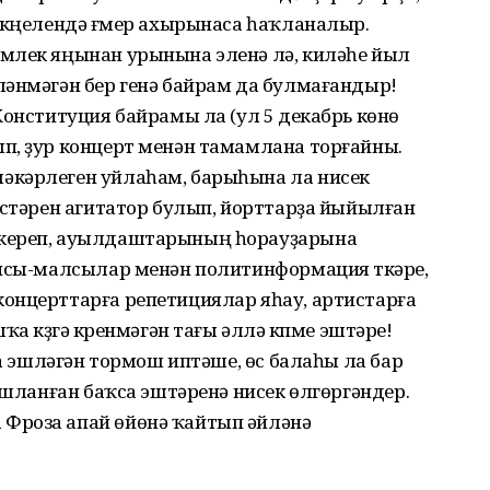
күңелендә ғүмер ахырынаса һаҡланалыр.
млек яңынан урынына эленә лә, киләһе йыл
ләнмәгән бер генә байрам да булмағандыр!
Конституция байрамы ла (ул 5 декабрь көнө
п, ҙур концерт менән тамамлана торғайны.
әкәрлеген уйлаһам, барыһына ла нисек
истәрен агитатор булып, йорттарҙа йыйылған
ткереп, ауылдаштарының һорауҙарына
нсы-малсылар менән политинформация үткәреү,
онцерттарға репетициялар яһау, артистарға
а күҙгә күренмәгән тағы әллә күпме эштәре!
ҙа эшләгән тормош иптәше, өс балаһы ла бар
ашланған баҡса эштәренә нисек өлгөргәндер.
Фроза апай өйөнә ҡайтып әйләнә