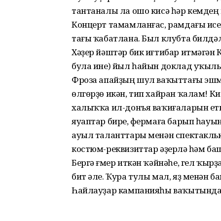
тантаналы ла ошо кисә һәр кемдең 
Концерт тамамланғас, рамдағы исе
тағы ҡабатлана. Был клубта билдә
Хәҙер йәштәр бик иғтибар итмәгән 
була ине) йыл һайын доклад уҡылы
Фроза апайҙың шул ваҡыттағы эшм
өлгөрҙө икән, тип хайран ҡалам! К
халыҡҡа ил-донъя ваҡиғаларын е
яуаптар биреү, фермаға барып һауы
ауыл таланттары менән спектакльк
костюм-реквизиттар әҙерләү һәм башҡ
Бергә ғүмер иткән ҡәйнәһе, гел ҡыр
бит әле. Ҡура тулы мал, яҙ менән б
Һайлауҙар кампанияһы ваҡытында 