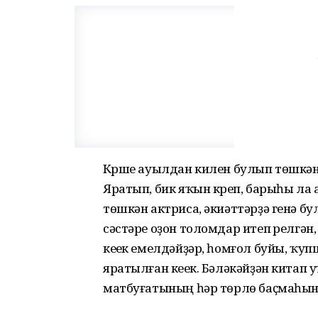
Күрше ауылдан килен булып төшкән
Яратып, бик яҡын күреп, барыһы ла 
төшкән актриса, әкиәттәрҙә генә бу
сәстәре оҙон толомдар итеп үрелгән
кеүек емелдәйҙәр, һомғол буйы, ҡупш
яратылған кеүек. Бәләкәйҙән китап
матбуғатының һәр төрлө баҫмаһын