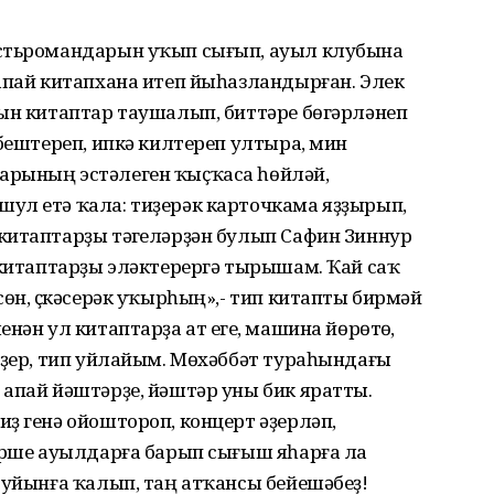
естьромандарын уҡып сығып, ауыл клубына
апай китапхана итеп йыһазландырған. Элек
лын китаптар таушалып, биттәре бөгәрләнеп
әбештереп, ипкә килтереп ултыра, мин
арының эстәлеген ҡыҫҡаса һөйләй,
ул етә ҡала: тиҙерәк карточкама яҙҙырып,
китаптарҙы тәүгеләрҙән булып Сафин Зиннур
 китаптарҙы эләктерергә тырышам. Ҡай саҡ
өн, үҫкәсерәк уҡырһың»,- тип китапты бирмәй
нән ул китаптарҙа ат егеү, машина йөрөтөү,
рҙер, тип уйлайым. Мөхәббәт тураһындағы
апай йәштәрҙе, йәштәр уны бик яратты.
ҙ генә ойоштороп, концерт әҙерләп,
күрше ауылдарға барып сығыш яһарға ла
 уйынға ҡалып, таң атҡансы бейешәбеҙ!