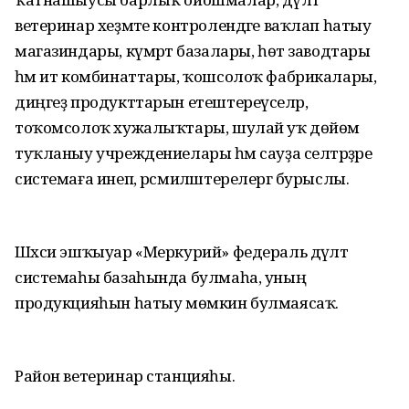
ветеринар хеҙмәте контролендәге ваҡлап һатыу
магазиндары, күмәртә базалары, һөт заводтары
һәм ит комбинаттары, ҡошсолоҡ фабрикалары,
диңгеҙ продукттарын етештереүселәр,
тоҡомсолоҡ хужалыҡтары, шулай уҡ дөйөм
туҡланыу учреждениелары һәм сауҙа селтәрҙәре
системаға инеп, рәсмиләштерелергә бурыслы.
Шәхси эшҡыуар «Меркурий» федераль дәүләт
системаһы базаһында булмаһа, уның
продукцияһын һатыу мөмкин булмаясаҡ.
Район ветеринар станцияһы.