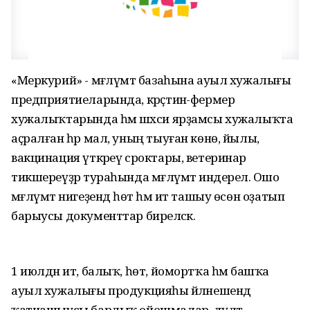
«Меркурий» - мәғлүмәт базаһына ауыл хужалығы
предприятиеларында, крәҫтиән-фермер
хужалыҡтарында һәм шәхси ярҙамсы хужалыҡта
аҫралған һәр мал, уның тыуған көнө, йылы,
вакцинация үткәреү сроктары, ветеринар
тикшереүҙәр тураһында мәғлүмәт индерелә. Ошо
мәғлүмәт нигеҙендә һөт һәм ит ташыу өсөн оҙатып
барыусы документтар биреләсәк.
1 июлдән ит, балыҡ, һөт, йомортҡа һәм башҡа
ауыл хужалығы продукцияһы әйләнешендә
ҡатнашыусы барлыҡ ойошмалар, дәүләт