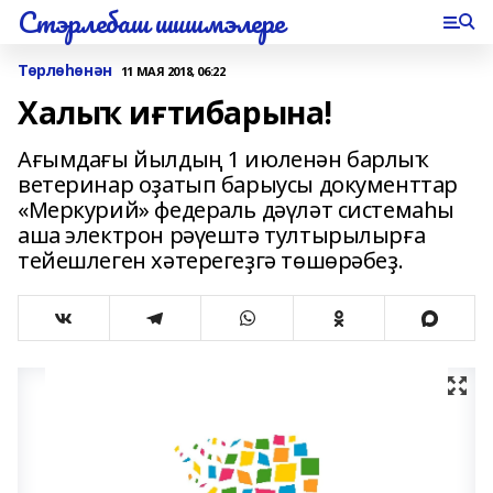
Стэрлебаш шишмэлере
Төрлөһөнән
11 МАЯ 2018, 06:22
Халыҡ иғтибарына!
Ағымдағы йылдың 1 июленән барлыҡ
ветеринар оҙатып барыусы документтар
«Меркурий» федераль дәүләт системаһы
аша электрон рәүештә тултырылырға
тейешлеген хәтерегеҙгә төшөрәбеҙ.