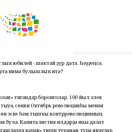
лыҡ юбилей - шаҡтай ҙур дата. Һеҙҙеңсә,
уға нимә булышлыҡ итә?
лән» тигәндәр боронғолар. 100 йыл элек
тыуа, сөнки Октябрь революцияһы менән
шөн эске һәм тышҡы контрреволюцияның
әк була. Капиталистик илдәрҙә яңы дәүләт
ташларға кәрәк» тигән туранан-тура янауҙар