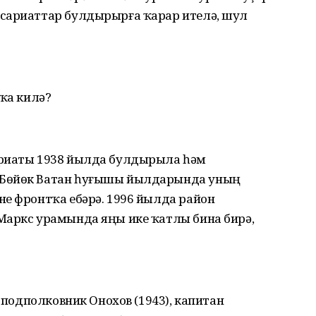
ссариаттар булдырырға ҡарар ителә, шул
ҡҡа килә?
ариаты 1938 йылда булдырыла һәм
 Бөйөк Ватан һуғышы йылдарында уның
не фронтҡа ебәрә. 1996 йылда район
Маркс урамында яңы ике ҡатлы бина бирә,
, подполковник Онохов (1943), капитан