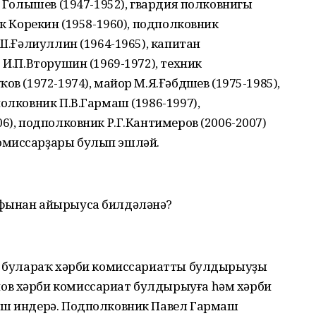
н Голышев (1947-1952), гвардия полковнигы
ик Корекин (1958-1960), подполковник
.Ш.Ғәлиуллин (1964-1965), капитан
 И.П.Вторушин (1969-1972), техник
в (1972-1974), майор М.Я.Ғәбдүшев (1975-1985),
олковник П.В.Гармаш (1986-1997),
6), подполковник Р.Г.Кантимеров (2006-2007)
омиссарҙары булып эшләй.
афынан айырыуса билдәләнә?
ны булараҡ хәрби комиссариатты булдырыуҙы
ов хәрби комиссариат булдырыуға һәм хәрби
өш индерә. Подполковник Павел Гармаш