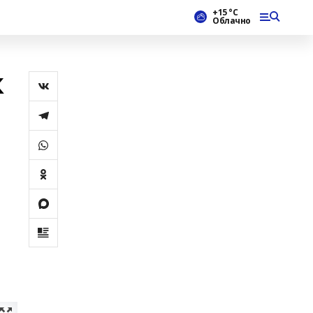
+15 °С
Облачно
к