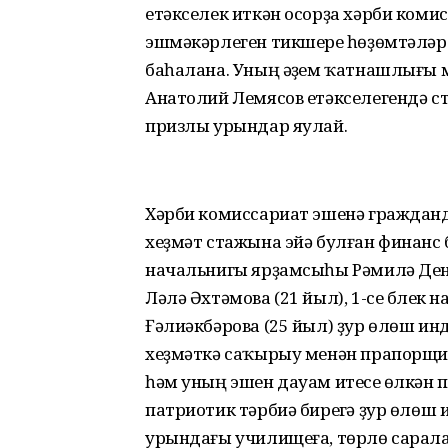
етәкселек иткән осорҙа хәрби коми
эшмәкәрлеген тикшереү һөҙөмтәләр
баһалана. Уның әүҙем ҡатнашлығы м
Анатолий Лемясов етәкселегендә с
призлы урындар яулай.
Хәрби комиссариат эшенә гражданд
хеҙмәт стажына эйә булған финанс б
начальнигы ярҙамсыһы Рәмилә Дени
Ләлә Әхтәмова (21 йыл), 1-се бүле
Ғәлиәкбәрова (25 йыл) ҙур өлөш и
хеҙмәткә саҡырыу менән прапорщик
һәм уның эшен дауам итеүсе өлкән
патриотик тәрбиә биреүгә ҙур өлөш 
урындағы училищеға, төрлө сарала