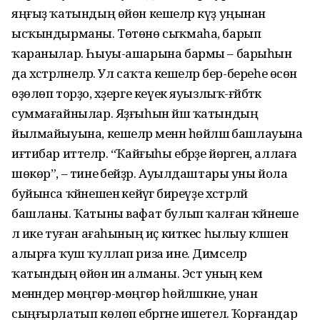
яңғыҙ ҡатындың өйөн кешеләр күҙ уңынан
ысҡындырманы. Төтөнө сыҡмаһа, барып
ҡаранылар. Һыуы-ашарына бармы – барыһын
да хәстәрләнеләр. Ул саҡта кешеләр бер-береһе өсөн
өҙөлөп торҙо, хәҙерге кеүек яуызлыҡ-ғәйбәткә
суммағайнылар. Яҙғыһын йәш ҡатындың
йылмайыуына, кешеләр менән һөйләшә башлауына
иғтибар иттеләр. “Ҡайғыһы ебәр­ҙе йөрәген, аллаға
шөкөр”, – тине әбей­ҙәр. Ауылдаштары уны йола
буйынса ҡәйнешенә кейәүгә биреүҙе хәстәрләй
башланы. Ҡатыны вафат булып ҡалған ҡәйнеше
лә ике туған ағаһының иҫ киткес һылыу кәләшен
алырға ҡуш ҡуллап риза ине. Димселәр
ҡатындың өйөнә инә алманы. Эстә уның кем
менәндер мөңгөр-мөңгөр һөйләшкәне, унан
сыңғырлатып көлөп ебәргәне ишетелә. Ҡорғандар