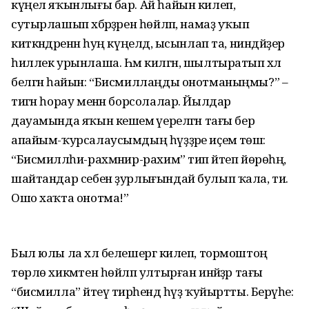
күңел яҡынлығы бар. Ай һайын килеп,
сутырлашып хәбәрҙәрен һөйләп, намаҙ уҡып
киткәндәренән һуң күңелдә, ысынлап та, ниндәйҙер
һиллек урынлаша. Һәм килгән, шылтыратып хәл
белгән һайын: “Бисмиллаңды онотманыңмы?” –
тигән һорау менән борсолалар. Йылдар
дауамында яҡын кешемә әүерелгән тағы бер
апайым-ҡурсалаусымдың һүҙҙәре иҫемә төшә:
“Бисмилләһи-рахмәнир-рахим” тип әйтеп йөрөһәң,
шайтандар себен ҙурлығындай булып ҡала, ти.
Ошо хаҡта онотма!”
Был юлы ла хәл белешергә килеп, тормоштоң
төрлө хикмәтен һөйләп ултырған инәйҙәр тағы
“бисмилла” әйтеү тирәһендә һүҙ ҡуйыртты. Берәүһе: