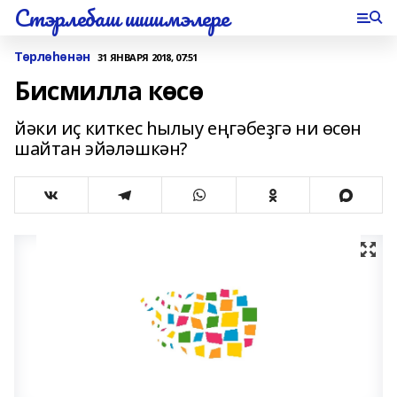
Стэрлебаш шишмэлере
Төрлөһөнән
31 ЯНВАРЯ 2018, 07:51
Бисмилла көсө
йәки иҫ киткес һылыу еңгәбеҙгә ни өсөн
шайтан эйәләшкән?