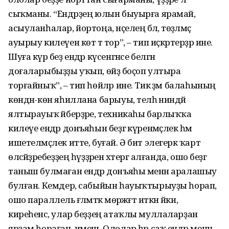
сыҡманы. “Ендәрҙең юлын быуырға ярамай,
асыу­ланһалар, йортоңа, нәҫелеңә бәлә, төҙәлмәҫ
ауырыу килеүен көт тә тор”, – тип иҫкәртерҙәр ине.
Шуға күрә беҙ ендәр күсенгәнсе белгән
доғаларыбыҙҙы уҡып, өйҙә боҫоп ултыра
торғайныҡ”, – тип һөйләр ине. Тик әҙәм балаһының
көндән-көн яһиллана барыуы, теләһә ниндәй
ялтырауыҡ әйберҙәре, техникаһы барлыҡҡа
килеүе ендәр донъяһын беҙгә күренмәҫлек һәм
ишетелмәҫлек итте, буғай. Ә бит элегерәк ҡарт
өләсәйҙәребеҙҙең һүҙҙәрен хәтергә алғанда, ошо беҙгә
таныш булмаған ендәр донъяһы менән аралашыу
булған. Кемдер, сабыйын һауыҡтырыуҙы һорап,
ошо параллель ғәләмәткә мөрәжәғәт иткән йәки,
киреһенсә, улар беҙҙең атаҡлы муллаларҙан
ярҙам һораған, имеш. Ололар һәр саҡ ендәр менән