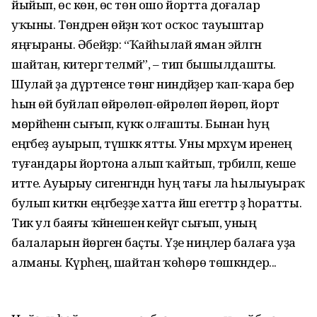
йыйып, өс көн, өс төн ошо йортта доғалар
уҡыны. Төндәрен өйҙән ҡот осҡос тауыштар
яңғыраны. Әбейҙәр: “Ҡайһылай яман эйәләгән
шайтан, китергә теләмәй”, – тип бышылдашты.
Шулай ҙа дүртенсе төнгә ниндәйҙер ҡап-ҡара бер
һын өй буйлап өйрөлөп-өйрөлөп йөрөп, йорт
мөрйәһенән сығып, күккә олғашты. Бынан һуң
еңгәбеҙ ауырып, түшәккә ятты. Уны мәрхүм иренең
туғандары йортона алып ҡайтып, тәрбиәләп, кеше
итте. Ауырыу сигенгәндән һуң тағы ла һылыуыраҡ
булып киткән еңгәбеҙҙе хатта йәш егеттәр ҙә һоратты.
Тик ул баяғы ҡәйнешенә кейәүгә сығып, уның
балаларын йөрәгенә баҫты. Үҙе ниңәлер балаға уҙа
алманы. Күрәһең, шайтан ҡөһөрө төшкәндер...