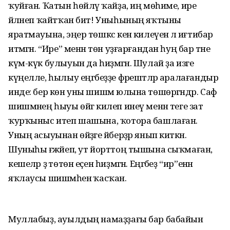
ҡуйған. Ҡатын һөйләү ҡайҙа, иң мөһиме, ире
әйләнеп ҡайтҡан бит! Уныһының яҡтыны
яратмауына, эңер төшкәс кенә килеүенә лә иғтибар
итмәгән. “Ире” менән төн уҙғар­ғандан һуң бар тәне
күм-күк булыуын да һиҙмәгән. Шулай ҙа изге
күңелле, һылыу еңгәбеҙҙе фәрештәләр аралағандыр
инде: бер көн уны шишмә юлына төшөргәндәр. Саф
шишмәнең һыуы өйгә килеп инеү менән теге зат
ҡурҡыныс итеп шашына, ҡотора башлаған.
Уның асыуынан өйҙәге әйберҙәр янып киткән.
Шуныһы ғәжәйеп, ут йорттоң тышына сыҡмаған,
кешеләр ҙә төтөн еҫен һиҙмәгән. Еңгәбеҙ “ир”енән
яҡлаусы шишмәһенә ҡасҡан.
Муллабыҙ, ауылдың намаҙҙағы бар бабайын