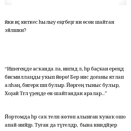
йәки иҫ киткес һылыу еңгәбеҙгә ни өсөн шайтан
эйәләшкән?
“Ишегеңде асҡанда ла, ингәндә лә, һәр баҫҡан ереңдә
бисмиллаңды уҡып йөрө! Бер нисә доғаны ятлап
алһаң, бигерәк шәп булыр. Йөрәгең тыныс булыр,
Хоҙай Тәғәлә үҙеңде ен-шайтандан аралар...”
Йортомда һәр саҡ теләп-көтөп алын­ған ҡунаҡ ошо
апай-инәйҙәр. Туған да түгелдәр, ә бына ниндәйҙер