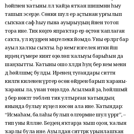
һөйгәненә ҡатыны әллә ҡайҙа ятҡан шишмәнән һыу
ташып эсерҙе. Сөнки шул ер аҫтынан урғылып
сыҡҡан саф һыу ғына ауырыу­ҙың йәнен тотоп
тора ине. Тик көҙгө япраҡтар ер өҫтөн ҡаплаған
саҡта, ул күҙҙәрен мәңгелеккә йомдо. Уны ерләргә бар
ауыл халҡы сыҡты. Һәр кемгә изгелек иткән йәш
ирҙең ғүмере кинәт өҙөлөп ҡалыуы барыһын да
шаңҡытты. Ҡатыны ошо хәлдән һуң бер кем менән
дә һөйләшмәҫ булды. Иренең туғандары ситтән
килгән киленен әүрәтер өсөн өйҙәренә барып ҡараны-
ҡараны ла, унан төңөлдө. Асылмай ҙа, һөйләшмәй
ҙә бер нөктәгә төбәлеп тик ултыр­ған ҡатындың
янында булыу күңел көсөн ала ине. Ҡатындар:
“Исмаһам, балаһы булып өлгөрмәне шул әүрәргә”, –
тип уны йәлләне. Беҙҙең яҡ­тарҙа ҡыш оҙон, ҡалын
ҡарлы була ине. Ауылдан ситтәрәк урынлашҡан