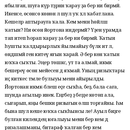
ябылған, шуға күрә тәҙрәнән ҡарау ҙа бер ни бирмәй.
Икенсе, өсөнсө көнөнә лә шул уҡ хәл ҡабатлана.
Кешеләр аптырауға ҡала. Кем менән һөйләшә
ҡатын? Ни өсөн йортона индермәй? Үҙен урамда
тап итеп һорап ҡарау ҙа бер ни бирмәй. Ҡатын
һушты ҡалдырырлыҡ йылмайыу бүләк итә лә,
өндәшмәй генә китеү яғын ҡарай. Ә бер көн ҡатын
юҡҡа сыҡты. Эңер төшкәс, ут та алмай, икмәк
бешереү өсөн мейесен дә яҡмай. Уның ризыҡтары
иҫ киткес тәмле булыуы менән айырылды.
Йортонан икмәк-бәлеш еҫе сыҡһа, беҙ, бала-саға,
шунда ағылыр инек. Еңгәбеҙ ҙә беҙҙе көтөп ала,
сығарып, яңы бешкән ри­зығын өләшә торғайны. Һәм
бына шул кеше юҡҡа сыҡһынсы әле! Ауыл биҙәге
булған килендең юғалыуы менән бер кем дә
ризалашманы, битараф ҡалған бер кем