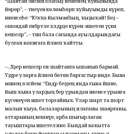
“Шайтан бисмиллаһыҙ кешенең ҡуйынында
йөрөр”, – тиеүенә көлөмһөрәп ҡуйыуымды күреп,
икенсеһе: “Юҡҡа йылмаяһың, ҡыҙыҡай! Беҙ –
ошондай ғибрәтле хәлдәрҙе күреп-ишетеп үҫкән
кешеләр”, – тип бала сағында ауылдарындағы
булған ваҡиғаға әйләнеп ҡайтты.
–...Хәҙер кешеләр ен-шайтанға ышанып бармай.
Үҙҙәре уларға әйләнеп бөтөп барғастыр инде. Бына
минең өләсәйем: “Ендәр беҙҙең янда ғына йәшәне,
йыш ҡына уларҙың бер урындан икенсе урын­ға
күсенеүен ишетә торғайныҡ. Улар шарт та шорт
малын ҡыуа, балаларының илағаны-шаярғаны,
аттарының кешнәүе, арба шығырлаған
тауыштары ишетелә ине. Бындай ваҡытта
ололар беҙҙе йорттан сығарманы, үҙҙәре лә