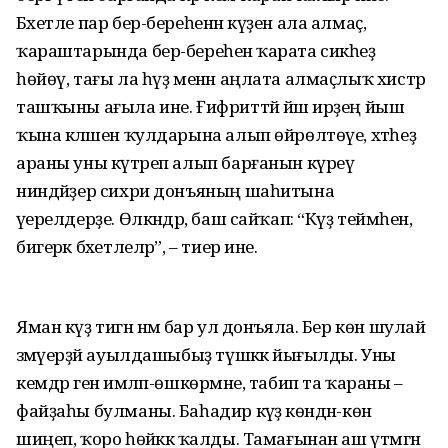
Бәхетле пар бер-береһенән күҙен ала алмаҫ, ә
ҡараштарында бер-береһенә ҡарата сикһеҙ
һөйөү, тағы ла һүҙ менән аңлата алмаҫлыҡ хистәр
ташҡыны ағыла ине. Ғифриттәй йәш ирҙең йыш
ҡына кәләшен ҡулдарына алып өйрөлтөүе, хәтһеҙ
араны уны күтәреп алып барғанын күреү
ниндәйҙер сихри донъяның шаһитына
әүерелдерҙе. Өлкәндәр, баш сайҡап: “Күҙ теймәһен,
бигерәк бәхетлеләр”, – тиер ине.
Яман күҙ тигән нәмә бар ул донъяла. Бер көн шулай
әзмәүерҙәй ауылдашыбыҙ түшәккә йығылды. Уны
кемдәр генә имләп-өшкөрмәне, табип та ҡараны –
файҙаһы булманы. Баһадир кәүҙә көндән-көн
шиңеп, ҡоро һөйәккә ҡалды. Тамағынан аш үтмәгән