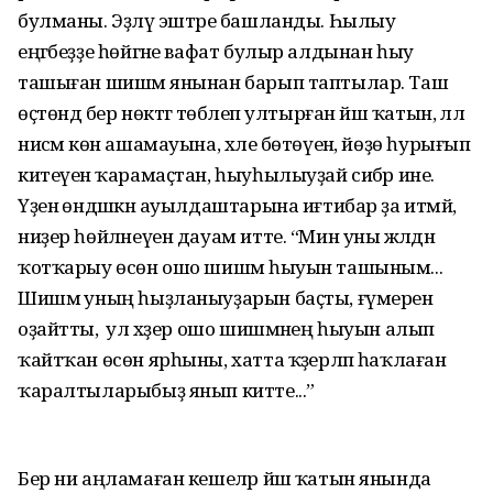
булманы. Эҙләү эштәре башланды. Һылыу
еңгәбеҙҙе һөйгәне вафат булыр алдынан һыу
ташыған шишмә янынан барып таптылар. Таш
өҫтөндә бер нөктәгә төбәлеп ултыр­ған йәш ҡатын, әллә
нисәмә көн ашамауына, хәле бөтөүенә, йөҙө һурығып
китеүенә ҡарамаҫтан, һыуһылыуҙай сибәр ине.
Үҙенә өндәшкән ауылдаштарына иғтибар ҙа итмәй,
ниҙер һөйләнеүен дауам итте. “Мин уны әжәлдән
ҡотҡарыу өсөн ошо шишмә һыуын ташыным...
Шишмә уның һыҙланыуҙарын баҫты, ғүмерен
оҙайтты, ә ул хәҙер ошо шишмәнең һыуын алып
ҡайт­ҡан өсөн ярһыны, хатта ҡәҙерләп һаҡлаған
ҡаралтыларыбыҙ янып китте...”
Бер ни аңламаған кешеләр йәш ҡатын янында