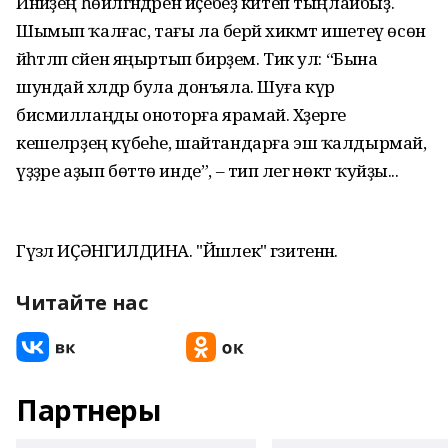
Инәйҙең һөйләгәндәрен иҫебеҙ китеп тыңлайбыҙ.
Шымып ҡалғас, тағы ла берәй хикмәт ишетеү өсөн
йәһәтләп сәйен яңыртып бирҙем. Тик ул: “Бына
шундай хәлдәр була донъяла. Шуға күрә
бисмиллаңды оноторға ярамай. Хәҙерге
кешеләрҙең күбеһе, шайтандарға эш ҡалдырмай,
үҙҙәре аҙып бөттө инде”, – тип әлегә нөктә ҡуйҙы...
Гүзәл ИҪӘНГИЛДИНА. "Йәшлек" гәзитенән.
Читайте нас
Партнеры