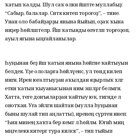
ҡатып ҡалды. Шул саҡ өлкән йәштәге муллабыҙ:
“Сабыр, балалар. Ситкә китеп тороғоҙ”, – тине.
Унан оло бабайҙарҙы янына йыйып, оҙаҡ ҡына
ниҙер һөйләштеләр. Йәш ҡатынды өгөтләп торғоҙоп,
ауыл яғына ыңғайланылар.
Һуңынан беҙ йәш ҡатын янына һөйгәне ҡайтыуын
белдек. Үҙе ололарға һөйләүенсә, ул төндә килеп
ингән. Ирен юғалтыуҙан аҡылдан яҙырлыҡ хәлгә
еткән ҡатын ҡыуанысынан нимә эшләргә белмәгән.
Хатта, теге донъяларҙан ҡайтыу юҡ, тигәнде лә
онотҡан. Уға эйәләгән шайтан (мулла һуңынан
быны шулай тип аңлатты), иренең сүрәтенә инеп:
“Һин минең хаҡта бер кемгә лә һөйләмә. Юғиһә миңә
мәңгелеккә китергә тура киләсәк”, – тип тыйып