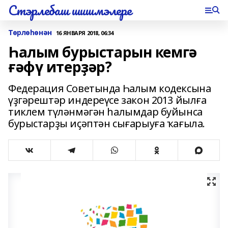
Стэрлебаш шишмэлере
Төрлөһөнән
16 ЯНВАРЯ 2018, 06:34
Һалым бурыстарын кемгә
ғәфү итерҙәр?
Федерация Советында Һалым кодексына
үҙгәрештәр индереүсе закон 2013 йылға
тиклем түләнмәгән һалымдар буйынса
бурыстарҙы иҫәптән сығарыуға ҡағыла.