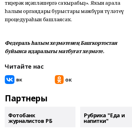
тиҙерәк иҫәпләшергә саҡырабыҙ». Яҡын арала
һалым органдары бурыстары мәжбүри түләтеү
процедураһын башлаясаҡ.
Федераль һалым хеҙмәтенең Башҡортостан
буйынса идаралығы матбуғат хеҙмәте.
Читайте нас
Партнеры
Фотобанк
Рубрика "Еда и
журналистов РБ
напитки"