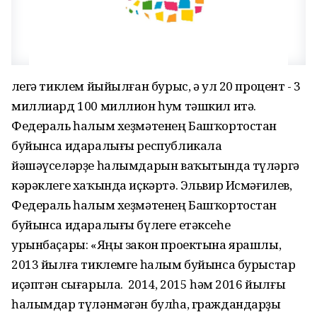
Әлегә тиклем йыйылған бурыс, ә ул 20 процент - 3
миллиард 100 миллион һум тәшкил итә.
Федераль һалым хеҙмәтенең Башҡортостан
буйынса идаралығы республикала
йәшәүселәрҙе һалымдарын ваҡытында түләргә
кәрәклеге хаҡында иҫкәртә. Эльвир Исмәғилев,
Федераль һалым хеҙмәтенең Башҡортостан
буйынса идаралығы бүлеге етәксеһе
урынбаҫары: «Яңы закон проектына ярашлы,
2013 йылға тиклемге һалым буйынса бурыстар
иҫәптән сығарыла. Ә 2014, 2015 һәм 2016 йылғы
һалымдар түләнмәгән булһа, граждандарҙы