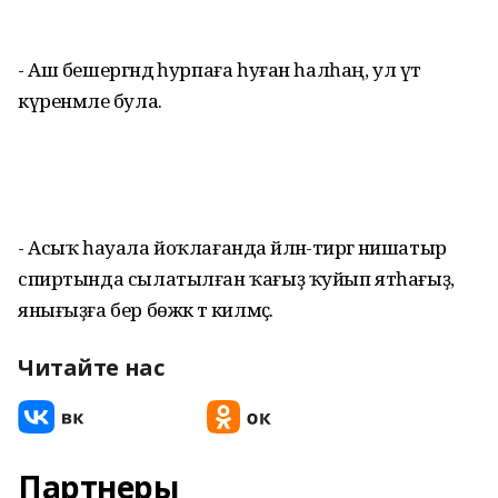
- Аш бешергәндә һурпаға һуған һалһаң, ул үтә
күренмәле була.
- Асыҡ һауала йоҡлағанда әйләнә-тирәгә нишатыр
спиртында сылатылған ҡағыҙ ҡуйып ятһағыҙ,
янығыҙға бер бөжәк тә килмәҫ.
Читайте нас
Партнеры