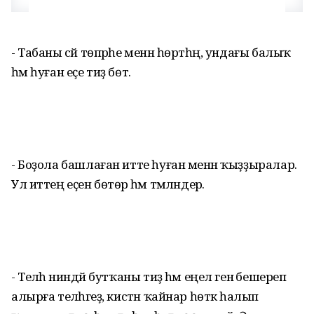
- Табаны сәй төпрәһе менән һөртһәң, ундағы балыҡ
һәм һуған еҫе тиҙ бөтә.
- Боҙола башлаған итте һуған менән ҡыҙҙыралар.
Ул иттең еҫен бөтөрә һәм тәмләндерә.
- Теләһә ниндәй бутҡаны тиҙ һәм еңел генә бешереп
алырға теләһәгеҙ, кистән ҡайнар һөткә һалып