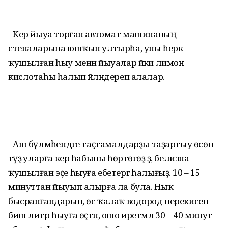
- Кер йыуа торған автомат машинаның
стеналарына юшҡын ултырһа, уны һеркә
ҡушылған һыу менән йыуалар йәки лимон
кислотаһы һалып әйләндереп алалар.
- Аш бүлмәһендәге таҫтамалдарҙы таҙартыу өсөн
тәүҙә уларға кер һабыны һөртөгөҙ ҙә, бе­лизна
ҡушыл­ған эҫе һыуға ебетергә һалығыҙ. 10 – 15
минуттан йыуып алыр­ға ла бу­ла. Ныҡ
бысранғандарын, өс ҡалаҡ водород перекисен
биш литр һыу­ға өҫтәп, ошо иретмәлә 30 – 40 минут