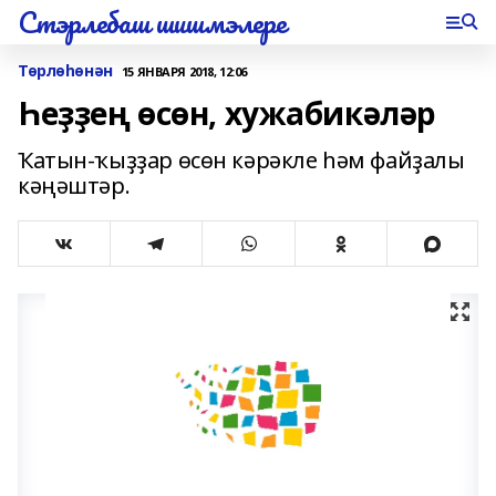
Стэрлебаш шишмэлере
Төрлөһөнән
15 ЯНВАРЯ 2018, 12:06
Һеҙҙең өсөн, хужабикәләр
Ҡатын-ҡыҙҙар өсөн кәрәкле һәм файҙалы
кәңәштәр.