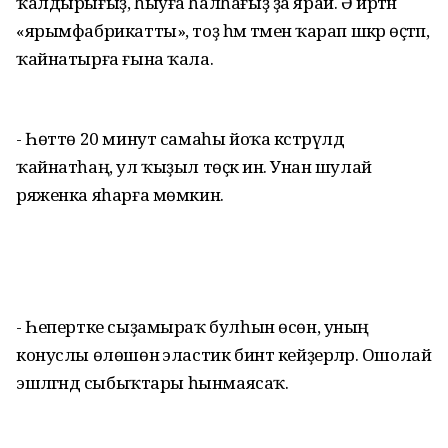
ҡалдырығыҙ, һыуға һалһағыҙ ҙа ярай. Ә иртән
«ярымфабрикатты», тоҙ һәм тәменә ҡарап шәкәр өҫтәп,
ҡайнатырға ғына ҡала.
- Һөттө 20 минут самаһы йоҡа кәстрүлдә
ҡайнатһаң, ул ҡыҙыл төҫкә инә. Унан шулай
ряженка яһарға мөмкин.
- Һепертке сыҙамыраҡ булһын өсөн, уның
конуслы өлөшөнә эластик бинт кейҙерәләр. Ошолай
эшләгәндә сыбыҡтары һынмаясаҡ.