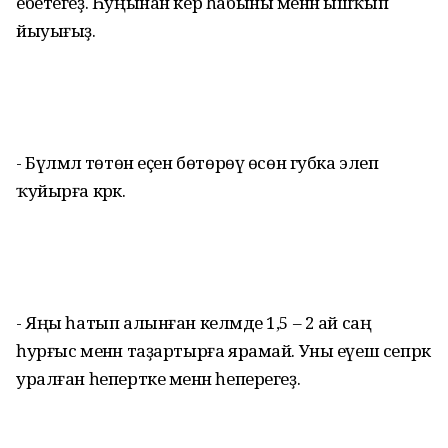
ебетегеҙ. Һуңынан кер һабыны менән ышҡып
йыуығыҙ.
- Бүлмәлә төтөн еҫен бөтөрөү өсөн губка элеп
ҡуйырға кәрәк.
- Яңы һатып алынған келәмде 1,5 – 2 ай саң
һурғыс менән таҙартырға ярамай. Уны еүеш сепрәк
уралған һепертке менән һеперегеҙ.