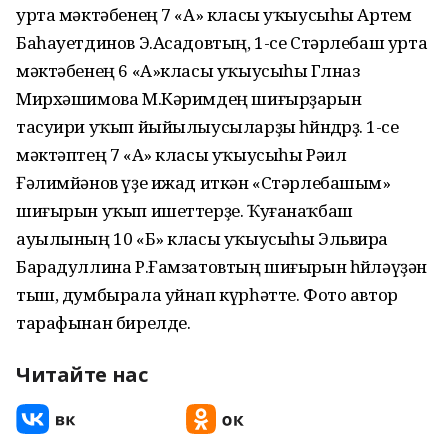
урта мәктәбенең 7 «А» класы уҡыусыһы Артем
Баһауетдинов Э.Асадовтың, 1-се Стәрлебаш урта
мәктәбенең 6 «А»класы уҡыусыһы Гөлназ
Мирхәшимова М.Кәримдең шиғырҙарын
тасуири уҡып йыйылыусыларҙы һөйөндөрҙө. 1-се
мәктәптең 7 «А» класы уҡыусыһы Рәил
Ғәлимйәнов үҙе ижад иткән «Стәрлебашым»
шиғырын уҡып ишеттерҙе. Ҡуғанаҡбаш
ауылының 10 «Б» класы уҡыусыһы Эльвира
Барадуллина Р.Ғамзатовтың шиғырын һөйләүҙән
тыш, думбырала уйнап күрһәтте. Фото автор
тарафынан бирелде.
Читайте нас