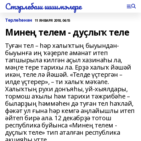
Стэрлебаш шишмэлере
Төрлөһөнән
11 ЯНВАРЯ 2018, 06:15
Минең телем - дуҫлыҡ теле
Туған тел – һәр халыҡтың быуындан-
быуынға иң ҡәҙерле аманат итеп
тапшырыла килгән аҫыл хазинаһы ла,
мәңге тере тарихы ла. Ерҙә халыҡ йәшәй
икән, теле лә йәшәй. «Телде үҫтергән –
илде үҫтерер», – ти халыҡ мәҡәле.
Халыҡтың рухи донъяһы, уй-хыялдары,
тормош аҡылы һәм тарихи тәжрибәһе –
быларҙың һәммәһен дә туған тел һаҡлай,
фәкәт ул ғына һәр кемгә аңлайышлы итеп
әйтеп бирә ала. 12 декабрҙә тотош
республика буйынса «Минең телем -
дуҫлыҡ теле» тип аталған республика
акцияһы үтте.