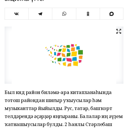
Был көндө район биләмә-ара китапханаһында
тотош райондан шиғыр уҡыусылар һәм
музыканттар йыйылды. Рус, татар, башҡорт
телдәрендә әҫәрҙәр яңғыраны. Балалар иң әүҙем
ҡатнашыусылар булды. 2 һанлы Стәрлебаш