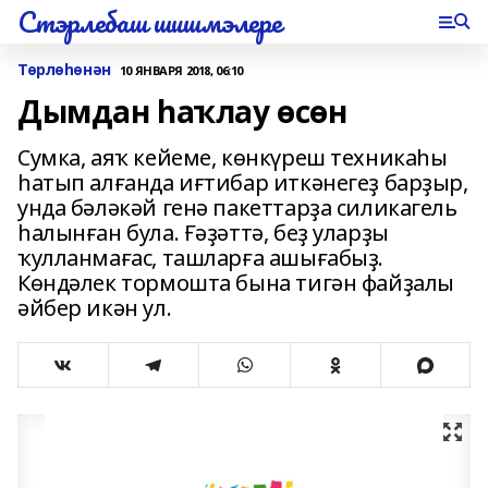
Стэрлебаш шишмэлере
Төрлөһөнән
10 ЯНВАРЯ 2018, 06:10
Дымдан һаҡлау өсөн
Сумка, аяҡ кейеме, көнкүреш техникаһы
һатып алғанда иғтибар иткәнегеҙ бар­ҙыр,
унда бәләкәй генә пакеттарҙа силикагель
һалынған була. Ғәҙәттә, беҙ уларҙы
ҡулланмағас, ташлар­ға ашығабыҙ.
Көндәлек тормошта бына тигән файҙалы
әйбер икән ул.