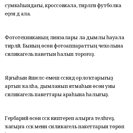
сумкаһындағы, кроссовкала, тирләгән футболка
еҫен дә ала.
Фототехниканың линзалары ла дымлы һауала
тирләй. Бының өсөн фотоаппараттың чехолына
силикагель пакетын һалып тороғоҙ.
Яҙғыһын йәшелсә-емеш сәскәндә орлоҡтарығыҙ
артып ҡалһа, дымланып ятмаһын өсөн уны
силикагель пакеттары араһына һалығыҙ.
Гербарий өсөн сәскә киптереп алырға теләһәгеҙ,
ҡағыҙға сәскә менән силикагель пакеттарын төрөп