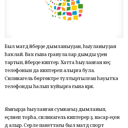
Был матдә әйберҙе дымланыуҙан, һыуланыуҙан
һаҡлай. Ваҡ ғына гранулалар дымды үҙенә
тартып, әйбер­ҙе киптерә. Хатта һыуланған кеҫә
телефонын да киптереп алырға була.
Силикагель бөртөктәре тултыртылған һауытҡа
телефонды һалып ҡуйырға ғына кәрәк.
Ямғырҙа һыуланған сумкағыҙ дымланып,
еҫләнеп торһа, силикагель киптерер ҙә, насар еҫен
дә алыр. Серле пакеттағы был матдә спорт