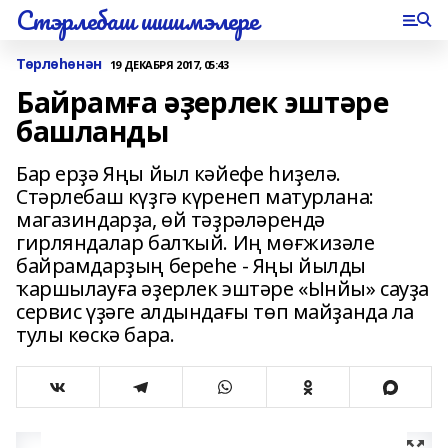
Стэрлебаш шишмэлере
Төрлөһөнән
19 ДЕКАБРЯ 2017, 05:43
Байрамға әҙерлек эштәре
башланды
Бар ерҙә Яңы йыл кәйефе һиҙелә.
Стәрлебаш күҙгә күренеп матурлана:
магазиндарҙа, өй тәҙрәләрендә
гирляндалар балҡый. Иң мөғжизәле
байрамдарҙың береһе - Яңы йылды
ҡаршылауға әҙерлек эштәре «Ынйы» сауҙа
сервис үҙәге алдындағы төп майҙанда ла
тулы көскә бара.