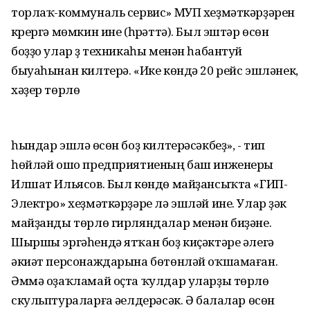
торлаҡ-коммуналь сервис» МУП хеҙмәткәрҙәрен
күрергә мөмкин ине (һүрәттә). Был эштәр өсөн
боҙҙо улар үҙ техникаһы менән һабантуй
быуаһынан килтерә. «Ике көндә 20 рейс эшләнек,
хәҙер төрлө
һындар эшләү өсөн боҙ килтерәсәкбеҙ», - тип
һөйләй ошо предприятиеның баш инженеры
Илшат Ильясов. Был көндө майҙансыҡта «ГИП-
Электро» хеҙмәткәрҙәре лә эшләй ине. Улар үҙәк
майҙанды төрлө гирляндалар менән биҙәне.
Шыршы эргәһендә ятҡан боҙ киҫәктәре әлегә
әкиәт персонаждарына бөтөнләй оҡшамаған.
Әммә оҙаҡламай оҫта ҡулдар уларҙы төрлө
скульптураларға әүелдерәсәк. Ә балалар өсөн