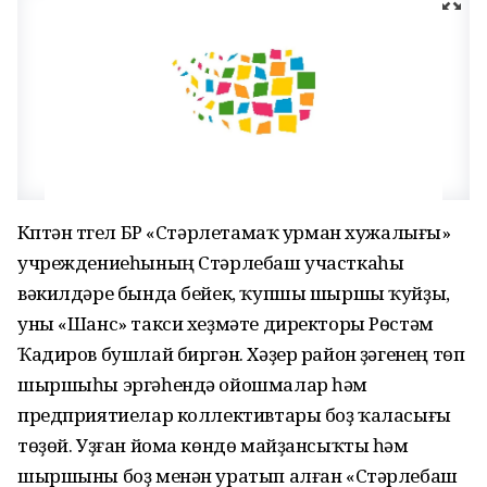
Күптән түгел БР «Стәрлетамаҡ урман хужалығы»
учреждениеһының Стәрлебаш участкаһы
вәкилдәре бында бейек, ҡупшы шыршы ҡуйҙы,
уны «Шанс» такси хеҙмәте директоры Рөстәм
Ҡадиров бушлай биргән. Хәҙер район үҙәгенең төп
шыршыһы эргәһендә ойошмалар һәм
предприятиелар коллективтары боҙ ҡаласығы
төҙөй. Уҙған йома көндө майҙансыҡты һәм
шыршыны боҙ менән уратып алған «Стәрлебаш