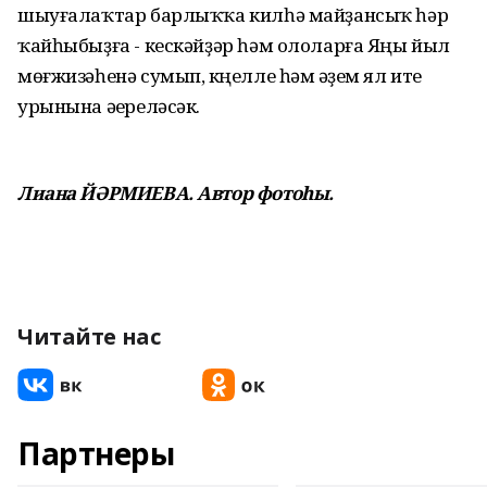
шыуғалаҡтар барлыҡҡа килһә майҙансыҡ һәр
ҡайһыбыҙға - кескәйҙәр һәм ололарға Яңы йыл
мөғжизәһенә сумып, күңелле һәм әүҙем ял итеү
урынына әүереләсәк.
Лиана ЙӘРМИЕВА. Автор фотоһы.
Читайте нас
Партнеры