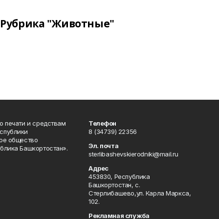
Рубрика "Животные"
о печати и средствам
Телефон
спублики
8 (34739) 22356
ое общество
Эл. почта
блика Башкортостан».
sterlibashevskierodniki@mail.ru
Адрес
453830, Республика
Башкортостан, c.
Стерлибашево,ул. Карла Маркса,
102.
Рекламная служба