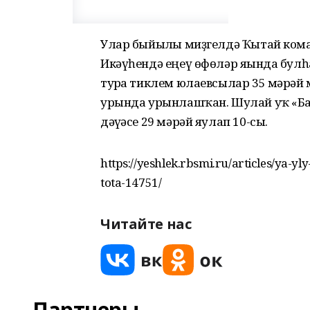
Улар быйылғы миҙгелдә Ҡытай коман
Икәүһендә еңеү өфөләр яғында булһа
турға тиклем юлаевсылар 35 мәрәй
урында урынлашҡан. Шулай уҡ «Бар
дәғүәсе 29 мәрәй яулап 10-сы.
https://yeshlek.rbsmi.ru/articles/ya-y
tota-14751/
Читайте нас
Партнеры