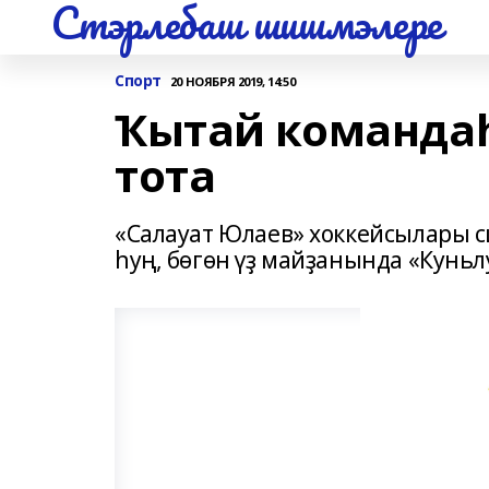
Стэрлебаш шишмэлере
Спорт
20 НОЯБРЯ 2019, 14:50
Ҡытай командаһ
тота
«Салауат Юлаев» хоккейсылары с
һуң, бөгөн үҙ майҙанында «Куньл