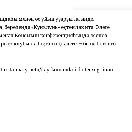
даһы менән өс уйын уҙғарҙы ла инде.
, береһендә «Куньлунь» өҫтөнлөк итә. Әлеге
 менән Көнсығыш конференцияһында өсөнсө
ыҫ» клубы ла беҙгә тиңләште. Ә бына бөгөнгө
ly-tar-ta-ma-y-netu/itay-komanda-i-d-rtenseg--inau-