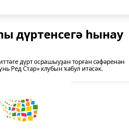
ы дүртенсегә һынау
иттәге дүрт осрашыуҙан торған сәфәренән
унь Ред Стар» клубын ҡабул итәсәк.