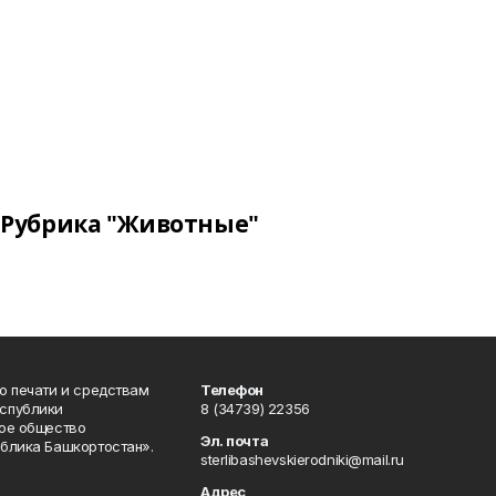
Рубрика "Животные"
о печати и средствам
Телефон
спублики
8 (34739) 22356
ое общество
Эл. почта
блика Башкортостан».
sterlibashevskierodniki@mail.ru
Адрес