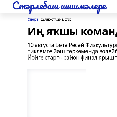
Стэрлебаш шишмэлере
Спорт
22 АВГУСТА 2018, 07:30
Иң яҡшы коман
10 августа Бөтә Рәсәй Физкульту
тиклемге йәш төркөмөндә волей
Йәйге старт» район финал ярышт