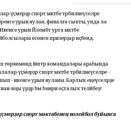
-үҫмерҙәр спорт мәктәбе тәрбиәләнеүселәре
еренсе урын яулап, финалға сыҡты, унда ла
кенсе урын Йәлембәт урта мәктәбе
лсылары өсөнсө призерҙар иҫәбендә.
к йәш төркөмөндә йәштәр командалары араһында
лар-үҫмерҙәр спорт мәктәбе тәрбиәләнеүселәре -
п - икенсе урын яуланы. Барлыҡ еңеүселәрҙе
ан-яңы үрҙәр һәм һөнәри оҫталыҡ теләйбеҙ!
ҫмерҙәр спорт мәктәбенең волейбол буйынса