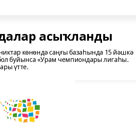
далар асыҡланды
рниктар көнөндә саңғы базаһында 15 йәшкә
бол буйынса «Урам чемпиондары лигаһы.
ары үтте.