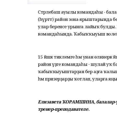
Стәрлебаш ауылы командаһы - балалар
(һүрәттә) район зона ярыштарында б
улар беренсе урынға лайыҡ булды. И
командаһында. Ҡабыҡҡыуыш волейбо
15 йәшкә тиклемге һәм унан өлкәнерә
район үҙәге командаһы - шулай уҡ бала
ҡабыҡҡыуыштарҙан бер аҙға ҡалышы
һәм призерҙарҙы ҡотлап, уларға яңын
Елизавета ҠОРАМШИНА, балалар-ү
тренер-преподавателе.