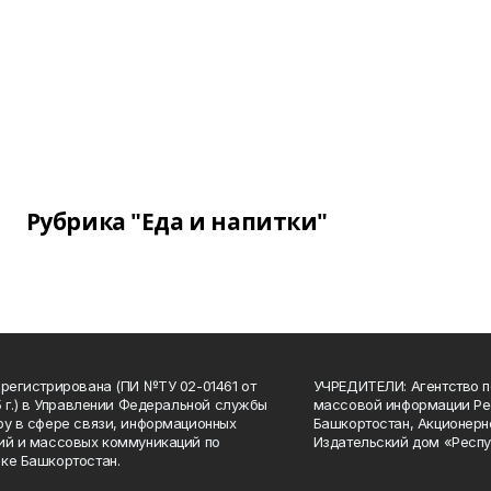
Рубрика "Еда и напитки"
арегистрирована (ПИ №ТУ 02-01461 от
УЧРЕДИТЕЛИ: Агентство п
15 г.) в Управлении Федеральной службы
массовой информации Ре
ру в сфере связи, информационных
Башкортостан, Акционерн
ий и массовых коммуникаций по
Издательский дом «Респу
ке Башкортостан.