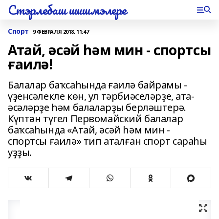
Стэрлебаш шишмэлере
Спорт
9 ФЕВРАЛЯ 2018, 11:47
Атай, әсәй һәм мин - спортсы
ғаилә!
Балалар баҡсаһында ғаилә байрамы -
үҙенсәлекле көн, ул тәрбиәселәрҙе, ата-
әсәләрҙе һәм балаларҙы берләштерә.
Күптән түгел Первомайский балалар
баҡсаһында «Атай, әсәй һәм мин -
спортсы ғаилә» тип аталған спорт сараһы
уҙҙы.