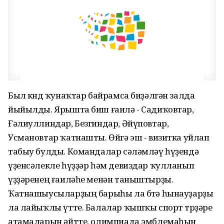
Был көндө ҡунаҡтар байрамса биҙәлгән залда
йыйылды. Ярышта биш ғаилә - Садиҡовтар,
Ғәлиуллиндар, Безгиндар, Әйүповтар,
Усмановтар ҡатнашты. Өйгә эш - визитка уйлап
табыу булды. Командалар сәләмләү һүҙендә
үҙенсәлекле һүҙҙәр һәм девиздар ҡулланып
үҙҙәренең ғаиләһе менән таныштырҙы.
Ҡатнашыусыларҙың барыһы ла бөтә һынауҙарҙы
ла лайыҡлы үтте. Балалар ҡышҡы спорт төрҙәре
атамаларын әйтте, олимпиада эмблемаһын