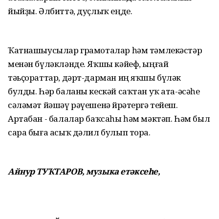
йыйҙы. Әлбиттә, дуҫлыҡ еңде.
Ҡатнашыусылар грамоталар һәм тәмлекәстәр
менән бүләкләнде. Яҡшы кәйеф, ыңғай
тәьҫораттар, дәрт-дарман иң яҡшы бүләк
булды. Һәр баланы кескәй саҡтан уҡ ата-әсәһе
сәләмәт йәшәү рәүешенә өйрәтергә тейеш.
Артабан - балалар баҡсаһы һәм мәктәп. Һәм был
сара быға асыҡ дәлил булып тора.
Айнур ТУҠТАРОВ,
музыка етәксеһе,