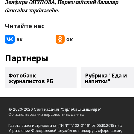
Зенфира ӘЙҮПОВА,
Первомайский балалар
баҡсаһы тәрбиәсеһе.
Читайте нас
Партнеры
Фотобанк
Рубрика "Еда и
журналистов РБ
напитки"
© 2020-2026 Сайт издания "Стәрлебаш шишмәләре"
Об использовании персональных данных
Газета зарегистрирована (ПИ №ТУ 02-01461 от 05.10.2015 г.) в
Управлении Федеральной службы по надзору в сфере связи,