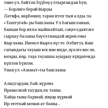
тине ул, байтаҡ һүҙһеҙ ултырғандан һуң.
— Боронғо берәй йырҙы.
Латифа, көрһөнөп, тәрән итеп тын алды ла
«Таштуғай» ҙы башланы. Ул һағышланып,
башын бер яҡҡа ҡыйшайтып, сәңгелдәктәге
сырхау баланы бәүелткәндәй әкрен генә
йырланы. Икенсе йырға күсте. Әлбиттә, йәш
сағындағы тауыш юҡ ине инде, әүәлге көслө,
юғары, көр, таҙа тауышы ауырыу күкрәгендә
күптән һүнгән.
Унан ул «Азамат»ты башланы:
Алыҫтарҙан, һай, күренә
Ирәмәлкәй тауҙың аҡ ташы.
Ҡайҙа гына бармай, ниҙәр күрмәй
Ир-егеткәй менән ат башы...