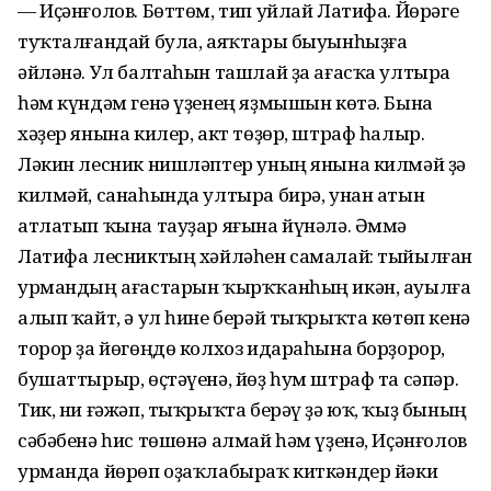
— Иҫәнғолов. Бөттөм, тип уйлай Латифа. Йөрәге
туҡталғандай була, аяҡтары быуынһыҙға
әйләнә. Ул балтаһын ташлай ҙа ағасҡа ултыра
һәм күндәм генә үҙенең яҙмышын көтә. Бына
хәҙер янына килер, акт төҙөр, штраф һалыр.
Ләкин лесник нишләптер уның янына килмәй ҙә
килмәй, санаһында ултыра бирә, унан атын
атлатып ҡына тауҙар яғына йүнәлә. Әммә
Латифа лесниктың хәйләһен самалай: тыйылған
урмандың ағастарын ҡырҡҡанһың икән, ауылға
алып ҡайт, ә ул һине берәй тыҡрыҡта көтөп кенә
торор ҙа йөгөңдө колхоз идараһына борҙорор,
бушаттырыр, өҫтәүенә, йөҙ һум штраф та сәпәр.
Тик, ни ғәжәп, тыҡрыҡта берәү ҙә юҡ, ҡыҙ бының
сәбәбенә һис төшөнә алмай һәм үҙенә, Иҫәнғолов
урманда йөрөп оҙаҡлабыраҡ киткәндер йәки