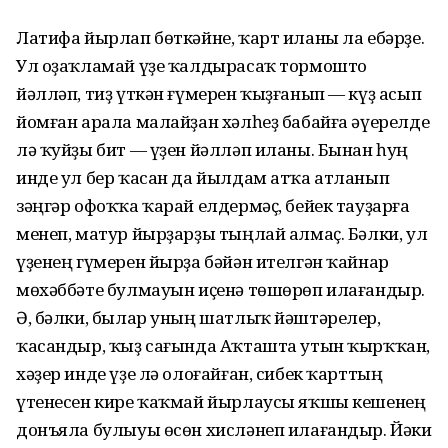
Латифа йырлап бөткәйне, ҡарт иланы ла ебәрҙе.
Ул оҙаҡламай үҙе ҡалдырасаҡ тормошто
йәлләп, тиҙ үткән ғүмерен ҡыҙғанып — күҙ асып
йомған арала малайҙан хәлһеҙ бабайға әүерелде
лә ҡуйҙы бит — үҙен йәлләп иланы. Бынан һуң
инде ул бер ҡасан да йылдам атҡа атланып
зәңгәр офоҡҡа ҡарай елдермәҫ, бейек тауҙарға
менеп, матур йырҙарҙы тыңлай алмаҫ. Бәлки, ул
үҙенең гүмерен йырҙа бәйән ителгән ҡайнар
мөхәббәте булмауын иҫенә төшөрөп илағандыр.
Ә, бәлки, былар уның шатлыҡ йәштәрелер,
ҡасандыр, ҡыҙ сағында Аҡташта утын ҡырҡҡан,
хәҙер инде үҙе лә олоғайған, сибек ҡарттың
үтенесен кире ҡаҡмай йырлаусы яҡшы кешенең
донъяла булыуы өсөн хисләнеп илағандыр. Йәки