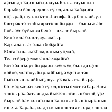
аҫтында ҡар шығырлауы. Балта тауышын
барыбер йәшерерлек түгел, әллә ҡайҙарға
яңғырай, шунлыҡтан Латифа йыр башлай: ул
бигерәк тә атаһы яратҡан йырҙы — быны әсәһе
һөйләүе буйынса белә — ихлас йырлай:
Килә генә болот, яуа ямғыр
Кәртәләп тә сәскән бойҙайға.
Юлға ғына сыҡһам, юлым уңмай,
Тел тейҙерҙемме әллә хоҙайға?
Бөтә башҡорт йырҙары кеүек үк, был да оҙон
көйлө, моңһоу; йырлайһың, ә үҙең эстән
һығылып илайһың, шул уҡ ваҡытта йырҙа
бөтмәҫ хәсрәт кенә түгел, яҡты өмөт тә бар. Нисә
тапҡыр ҡабатланды: йыҡҡан ағасын ботай, үҙе
йырлай һәм юл яғынан ҡапыл ат бышҡырғанын
ишетә. Ҡараһа, юлда ысынлап та ат тора, санала