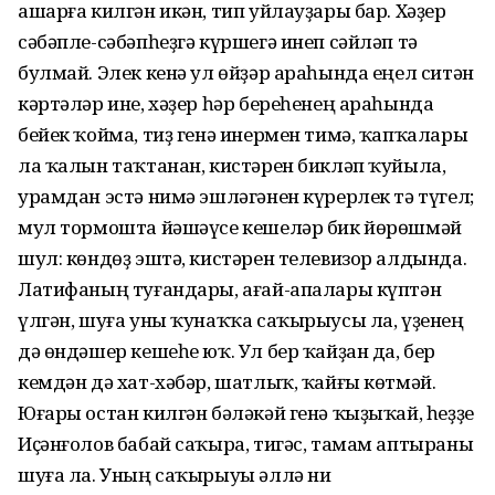
ашарға килгән икән, тип уйлауҙары бар. Хәҙер
сәбәпле-сәбәпһеҙгә күршегә инеп сәйләп тә
булмай. Элек кенә ул өйҙәр араһында еңел ситән
кәртәләр ине, хәҙер һәр береһенең араһында
бейек ҡойма, тиҙ генә инермен тимә, ҡапҡалары
ла ҡалын таҡтанан, кистәрен бикләп ҡуйыла,
урамдан эстә нимә эшләгәнен күрерлек тә түгел;
мул тормошта йәшәүсе кешеләр бик йөрөшмәй
шул: көндөҙ эштә, кистәрен телевизор алдында.
Латифаның туғандары, ағай-апалары күптән
үлгән, шуға уны ҡунаҡҡа саҡырыусы ла, үҙенең
дә өндәшер кешеһе юҡ. Ул бер ҡайҙан да, бер
кемдән дә хат-хәбәр, шатлыҡ, ҡайғы көтмәй.
Юғары остан килгән бәләкәй генә ҡыҙыҡай, һеҙҙе
Иҫәнғолов бабай саҡыра, тигәс, тамам аптыраны
шуға ла. Уның саҡырыуы әллә ни