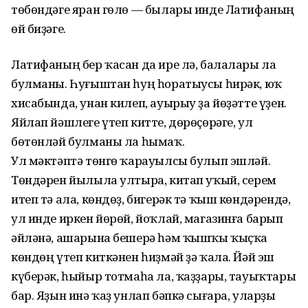
төбөндәге яран гөлө — былары инде Латифаның
өй биҙәге.
Латифаның бер ҡасан да ире лә, балалары ла
булманы. Һуғыштан һуң һоратыусы һирәк, юҡ
хисабында, унан килеп, ауырыу ҙа йөҙәтте үҙен.
Яйлап йәшлеге үтеп китте, дөрөҫөрәге, ул
бөтөнләй булманы ла һымаҡ.
Ул мәктәптә төнгө ҡарауылсы булып эшләй.
Төндәрен йылыла ултыра, китап уҡый, серем
итеп тә ала, көндөҙ, бигерәк тә ҡыш көндәрендә,
ул инде иркен йөрөй, йоҡлай, магазинға барып
әйләнә, ашарына бешерә һәм ҡышҡы ҡыҫҡа
көндөң үтеп киткәнен һиҙмәй ҙә ҡала. Йәй эш
күберәк, һыйыр тотмаһа ла, ҡаҙҙары, тауыҡтары
бар. Яҙын инә ҡаҙ унлап бәпкә сығара, уларҙы