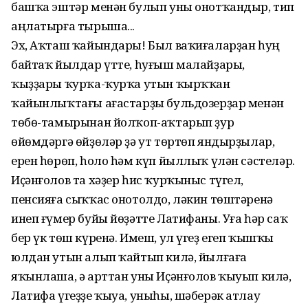
башҡа эштәр менән булып уны онотҡандыр, тип
аңлатырға тырыша...
Эх, Аҡташ ҡайындары! Был ваҡиғаларҙан һуң
байтаҡ йылдар үтте, һуғыш малайҙары,
ҡыҙҙары ҡурҡа-ҡурҡа утын ҡырҡҡан
ҡайынлыҡтағы ағастарҙы бульдозерҙар менән
төбө-тамырынан йолҡоп-аҡтарып ҙур
өйөмдәргә өйҙөләр ҙә ут төртөп яндырҙылар,
ерен һөрөп, һоло һәм күп йыллыҡ үлән сәстеләр.
Иҫәнғолов та хәҙер һис ҡурҡыныс түгел,
пенсияға сыҡҡас онотолдо, ләкин төштәренә
инеп ғүмер буйы йөҙәтте Латифаны. Уға һәр саҡ
бер үк төш күренә. Имеш, ул үгеҙ егеп ҡышҡы
юлдан утын алып ҡайтып килә, йылғаға
яҡынлаша, ә арттан уны Иҫәнғолов ҡыуып килә,
Латифа үгеҙҙе ҡыуа, уныһы, шәберәк атлау