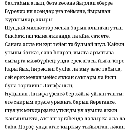
балтаһын алып, бөтә көсөнә йырлап ебәрҙе.
Бүреләр ни өсөндөр уға теймәне, йырынан
ҡурҡтылар, ахыры.
Шундай михнәттәр менән барып алынған утын
бик һаҡлап ҡына яҡҡанда ла айға саҡ етә.
Санаға әллә ни күп тейәп тә булмай шул. Ҡайын
утыны бөткәс, сана һөйрәп, йылға аръяғына
сығырға мәжбүрһең; унда ерек ағасы йыға, ҡоро-
һары йыя, һирәкләп булһа ла ҡыу ағас табыла,
сей ерек менән мейес яҡҡан саҡтары ла йыш
була торғайны Латифаның.
Һуңынан Латифа үҙенсә бер хәйлә уйлап тапты:
ете саҡрым ерҙәге урманға барып йөрөгәнсе,
шул уҡ миҡдарҙағы утынды ул ауылға яҡын
ҡайынлыҡта, Аҡташ эргәһендә лә ҡырҡа ала ла
баһа. Дөрөҫ, унда ағас ҡырҡыу тыйылған, ләкин