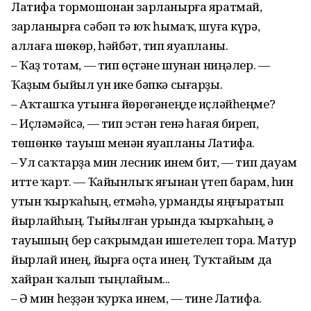
Латифа тормошонан зарланырға яратмай,
зарланырға сәбәп тә юҡ һымаҡ, шуға күрә,
аллаға шөкөр, һәйбәт, тип яуапланы.
– Ҡаҙ тотам, — тип өҫтәне шунан ниңәлер. —
Ҡаҙым быйыл ун ике бәпкә сығарҙы.
– Аҡташҡа утынға йөрөгәнеңде иҫләйһеңме?
– Иҫләмәйсә, — тип эстән генә һағая биреп,
төшөнкө тауыш менән яуапланы Латифа.
– Ул саҡтарҙа мин лесник инем бит, — тип дауам
итте ҡарт. — Ҡайынлыҡ яғынан үтеп барам, һин
утын ҡырҡаһың, етмәһә, урманды яңғыратып
йырлайһың. Тыйылған урында ҡырҡаһың, ә
тауышың бер саҡрымдан ишетелеп тора. Матур
йырлай инең, йырға оҫта инең. Туҡтайым да
хайран ҡалып тыңлайым...
– Ә мин һеҙҙән ҡурҡа инем, — тине Латифа.