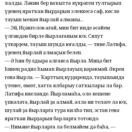
ҡалды. Ләкин бер ваҡытта күкрәген тултырып
үҙенең яратҡан йырҙарын элеккесә саф, көслө
тауыш менән йырлай алманы...
— Эй, Иҫәнғолов ағай, мин бит инде әсәйем
үлгәндән бирле йырлағаным юҡ. Сихут
үткәрҙем, тауыш шунда юғалды, — тине Латифа,
үҙенең йырлай алмаҫын белеп.
— Ә һин булдыра алғанса йырла. Миңә бит
һинең радио һымаҡ йырлауың кәрәкмәй. Әкрен
генә йырла. — Ҡарттың күҙҙәрендә, тауышында
үтенес, өмөт, хатта ялбарыу сатҡылары ла бар.
Латифа икеләнде. Йырламаһа, оло кешене
үпкәләтә, йырлай ҙа алмай, әллә ни теләге лә юҡ,
шулай ҙа йырларға тура килһә тип, эстән генә
яратҡан йырҙарын барларға тотондо.
— Нимәне йырларға ла белмәйем дә баһа, —