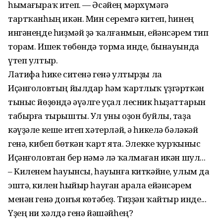
һымағыраҡ итеп. — Әсәйең мәрхүмәгә
тартҡанһың икән. Мин серемгә китеп, һинең
ингәнеңде һиҙмәй ҙә ҡалғанмын, ейәнсәрем тип
торам. Ишек төбөндә торма инде, бынауында
үтеп ултыр.
Латифа һике ситенә генә ултырҙы ла
Иҫәнғоловтың йылдар һәм ҡартлыҡ үҙгәрткән
тыныс йөҙөндә әүәлге уҫал лесник һыҙаттарын
табырға тырышты. Ул уны оҙон буйлы, таҙа
кәүҙәле кеше итеп хәтерләй, ә һикелә бәләкәй
генә, кибеп бөткән ҡарт ята. Элекке ҡурҡыныс
Иҫәнғоловтан бер нәмә лә ҡалмаған икән шул...
– Киленем һауынсы, һауынға киткәйне, улым да
эштә, килен һыйыр һауған арала ейәнсәрем
менән генә донъя көтәбеҙ. Тиҙҙән ҡайтыр инде...
Үҙең ни хәлдә генә йәшәйһең?