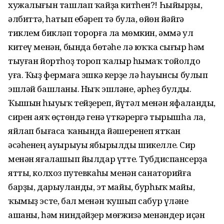
хужалығын ташлап ҡайҙа китһен?! Һыйырҙы,
әлбиттә, һатып ебәреп тә була, өйөн йәйгә
тиклем бикләп торорға ла мөмкин, әммә ул
китеү менән, бында бөтәһе лә юҡҡа сығыр һәм
тыуған йортһоҙ тороп ҡалыр һымаҡ тойолдо
уға. Ҡыҙ фермаға эшкә керҙе лә һауынсы булып
эшләй башланы. Ныҡ эшләне, әрһеҙ булды.
Ҡышын һыуыҡ тейҙереп, йүтәл менән яфаланды,
сирен аяҡ өҫтөндә генә үткәрергә тырышһа ла,
яйлап бығаса ҡанында йәшеренеп ятҡан
әсәһенең ауырыуы ябырылды шикелле. Сир
менән яғалашып йылдар үтте. Тубдиспансерҙа
ятты, колхоз путевкаһы менән санаторийға
барҙы, дарыуланды, эт майы, бурһыҡ майы,
ҡымыҙ эсте, бал менән ҡушып сабур үләне
ашаны, һәм ниндәйҙер мөғжизә менәндер иҫән