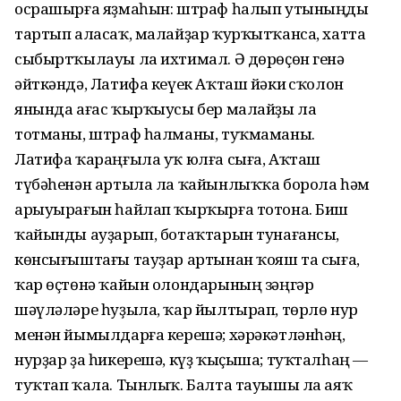
осрашырға яҙмаһын: штраф һалып утыныңды
тартып аласаҡ, малайҙар ҡурҡытҡанса, хатта
сыбыртҡылауы ла ихтимал. Ә дөрөҫөн генә
әйткәндә, Латифа кеүек Аҡташ йәки Өсҡолон
янында ағас ҡырҡыусы бер малайҙы ла
тотманы, штраф һалманы, туҡмаманы.
Латифа ҡараңғыла уҡ юлға сыға, Аҡташ
түбәһенән артыла ла ҡайынлыҡҡа борола һәм
арыуырағын һайлап ҡырҡырға тотона. Биш
ҡайынды ауҙарып, ботаҡтарын тунағансы,
көнсығыштағы тауҙар артынан ҡояш та сыға,
ҡар өҫтөнә ҡайын олондарының зәңгәр
шәүләләре һуҙыла, ҡар йылтырап, төрлө нур
менән йымылдарға керешә; хәрәкәтләнһәң,
нурҙар ҙа һикерешә, күҙ ҡыҫыша; туҡталһаң —
туҡтап ҡала. Тынлыҡ. Балта тауышы ла аяҡ