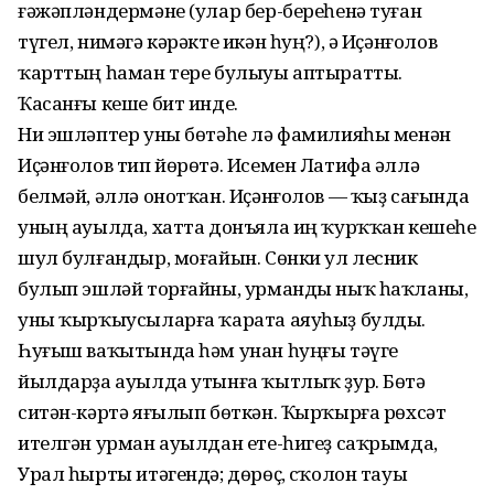
ғәжәпләндермәне (улар бер-береһенә туған
түгел, нимәгә кәрәкте икән һуң?), ә Иҫәнғолов
ҡарттың һаман тере булыуы аптыратты.
Ҡасанғы кеше бит инде.
Ни эшләптер уны бөтәһе лә фамилияһы менән
Иҫәнғолов тип йөрөтә. Исемен Латифа әллә
белмәй, әллә онотҡан. Иҫәнғолов — ҡыҙ сағында
уның ауылда, хатта донъяла иң ҡурҡҡан кешеһе
шул булғандыр, моғайын. Сөнки ул лесник
булып эшләй торғайны, урманды ныҡ һаҡланы,
уны ҡырҡыусыларға ҡарата аяуһыҙ булды.
Һуғыш ваҡытында һәм унан һуңғы тәүге
йылдарҙа ауылда утынға ҡытлыҡ ҙур. Бөтә
ситән-кәртә яғылып бөткән. Ҡырҡырға рөхсәт
ителгән урман ауылдан ете-һигеҙ саҡрымда,
Урал һырты итәгендә; дөрөҫ, Өсҡолон тауы