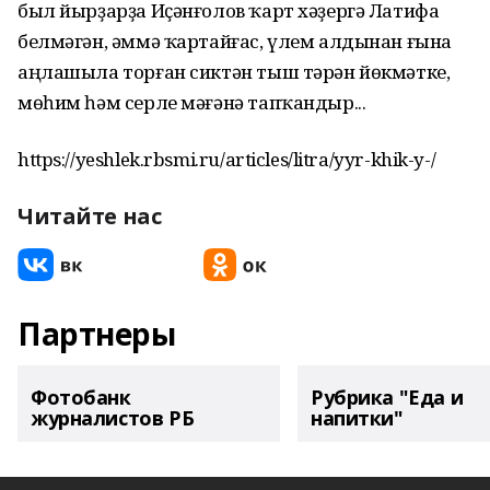
был йырҙарҙа Иҫәнғолов ҡарт хәҙергә Латифа
белмәгән, әммә ҡартайғас, үлем алдынан ғына
аңлашыла торған сиктән тыш тәрән йөкмәтке,
мөһим һәм серле мәғәнә тапҡандыр...
https://yeshlek.rbsmi.ru/articles/litra/yyr-khik-y-/
Читайте нас
Партнеры
Фотобанк
Рубрика "Еда и
журналистов РБ
напитки"