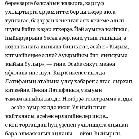
берәүҙәргә баҡсаһын ҡаҙырға, картуф
ултыртырға ярҙам итте; бер ни ҡәҙәр аҡса
туплағас, баҙарҙан кейелгән аяҡ кейеме алып,
шуны йәйгә ҡәҙәр еткерҙе. Йәй ауылға ҡайтҡас,
һыйырҙарына бесән әҙерләне, утын ташыны, ә
көҙөн ҡалаға йыйына башлағас, әсәһе: «Ҡыҙым,
китмәйһеңме әллә? Ауырыйым бит, яңғыҙыма
ҡыйын булыр», — тине. Әсәһе сихут менән
яфалана ине шул. Ҡырҡ икенсе йылда
Латифаның атаһына үлеү хәбәрен алғас, сырхап
киткәйне. Ләкин Латифаның уҡыуын
тамамлағыһы килде. Ноябрҙә телеграмма алды
— әсәһе ауыр хәлдә икән. Ул йыйынып
ҡайтҡансы, әсәһен ерләгәйнеләр инде...
Өс көн торғандан һуң үҙенең училищеға яңынан
бара алмаясағын аңланы — өйөн, һыйырын,