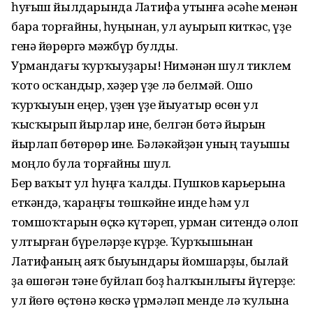
һуғыш йылдарында Латифа утынға әсәһе менән
бара торғайны, һуңынан, ул ауырып киткәс, үҙе
генә йөрөргә мәжбүр булды.
Урмандағы ҡурҡыуҙары! Нимәнән шул тиклем
ҡото осҡандыр, хәҙер үҙе лә белмәй. Ошо
ҡурҡыуын еңер, үҙен үҙе йыуатыр өсөн ул
ҡысҡырып йырлар ине, белгән бөтә йырын
йырлап бөтөрөр ине. Бәләкәйҙән уның тауышы
моңло була торғайны шул.
Бер ваҡыт ул һуңға ҡалды. Пушков карьерына
еткәндә, ҡараңғы төшкәйне инде һәм ул
томшоҡтарын өҫкә күтәреп, урман ситендә олоп
ултырған бүреләрҙе күрҙе. Ҡурҡышынан
Латифаның аяҡ быуындары йомшарҙы, былай
ҙа өшөгән тәне буйлап боҙ һалҡынлығы йүгерҙе:
ул йөгө өҫтөнә көскә үрмәләп менде лә ҡулына