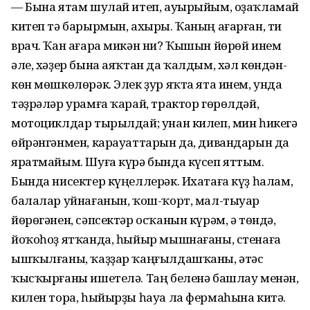
— Бына ятам шулай итеп, ауырыйым, оҙаҡламай
китеп тә барырмын, ахыры. Ҡаның ағарған, ти
врач. Ҡан ағара микән ни? Ҡышын йөрөй инем
әле, хәҙер бына аяҡтан да ҡалдым, хәл көндән-
көн мөшкөлөрәк. Элек ҙур яҡта ята инем, унда
тәҙрәләр урамға ҡарай, трактор гөрөлдәй,
мотоциклдар тырылдай; унан килеп, мин һикегә
өйрәнгәнмен, карауаттарын да, дивандарын да
яратмайым. Шуға күрә бында күсеп яттым.
Бында нисектер күңеллерәк. Ихатаға күҙ һалам,
балалар уйнағанын, ҡош-ҡорт, мал-тыуар
йөрөгәнен, сәпсектәр осҡанын күрәм, ә төндә,
йоҡоһоҙ ятҡанда, һыйыр мышнағаны, стенаға
ышҡылғаны, ҡаҙҙар ҡаңғылдашҡаны, әтәс
ҡысҡырғаны ишетелә. Таң беленә башлау менән,
килен тора, һыйырҙы һауа ла фермаһына китә.