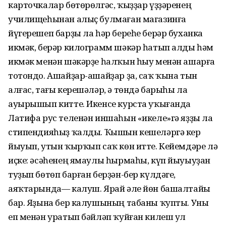
карточкалар бөтөрөлгәс, ҡыҙҙар үҙҙәренең
училищеһынан алыҫ булмаған магазинға
йүгерешеп барҙы ла һәр береһе берәр буханка
икмәк, берәр килограмм шәкәр һатып алды һәм
икмәк менән шәкәрҙе һалҡын һыу менән ашарға
тотондо. Ашайҙар-ашайҙар ҙа, саҡ ҡына тын
алғас, тағы керешәләр, ә төндә барыһы ла
ауырышып китте. Икенсе курста уҡығанда
Латифа рус теленән иншаһын «икеле»гә яҙҙы ла
стипендияһыҙ ҡалды. Ҡышын кешеләргә кер
йыуып, утын ҡырҡып саҡ көн итте. Кейемдәре лә
иҫке: әсәһенең ямаулы һырмаһы, күп йыуыуҙан
туҙып бөтөп барған берҙән-бер күлдәге,
аяҡтарында— калуш. Ярай әле йөн башалтайы
бар. Яҙына бер калушының табаны ҡупты. Уны
еп менән уратып бәйләп ҡуйған килеш ул