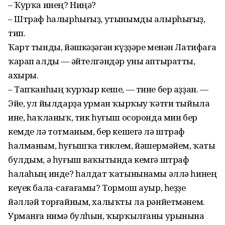
– Ҡурҡа инең? Ниңә?
– Штраф һалырһығыҙ, утынымды алырһығыҙ,
тип.
Ҡарт тынды, йәшкәҙәгән күҙҙәре менән Латифаға
ҡарап алды — әйтелгәндәр уны аптыратты,
ахыры.
– Тапҡанһың ҡурҡыр кеше, — тине бер аҙҙан. —
Эйе, ул йылдарҙа урман ҡырҡыу ҡәтғи тыйыла
ине, һаҡланыҡ, тик һуғыш осоронда мин бер
кемде лә тотманым, бер кешегә лә штраф
һалманым, һуғышҡа тиклем, йәшермәйем, ҡаты
булдым, ә һуғыш ваҡытында кемгә штраф
һалаһың инде? һалдат ҡатынынамы әллә һинең
кеүек бала-сағағамы? Тормош ауыр, һеҙҙе
йәлләй торғайным, халыҡты ла рәнйетмәнем.
Урманға нимә булһын, ҡырҡылғаны урынына