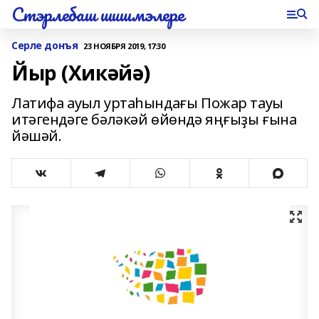
Стэрлебаш шишмэлере
Серле донъя
23 НОЯБРЯ 2019, 17:30
Йыр (Хикәйә)
Латифа ауыл уртаһындағы Пожар тауы
итәгендәге бәләкәй өйөндә яңғыҙы ғына
йәшәй.