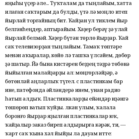
яңыһы үҫер әле... Туҡталам да тыңлайым, хатта
илаған саҡтарым да булды, үтә лә моңло итеп
йырлай торғайның бит. Ҡайҙан ул тиклем йыр
белгәнһеңдер, аптырайым. Хәҙер берәү ҙә улай
йырлай белмәй. Хәҙер бүтән төрлө йырҙар. Ҡай
саҡ телевизорҙан тыңлайым. Тамаҡ төптәре
менән аҡыралар, көйө лә ташҡа үлсәйем, дөбөр
ҙә шатыр. Йә бына кистәрен беҙҙең тәҙрә төбөнә
йыйылған малайҙарҙы ал: мөңгөрләйҙәр, ә
бөтөнләй аңларлыҡ түгел. Өс пластинкам бар
ине, патефонда әйләндерә инем, унан радио
һатып алдыҡ. Пластинкаларҙы ейәндәр иҙәнгә
төшөрөп ватып ҡуйҙы. Өлкән улым, ҡалала
боронғо йырҙар яҙылған пластинкалар юҡ,
ҡайҙалыр заказ биреп алдырырға кәрәк, ти, —
ҡарт саҡ ҡына хәл йыйҙы ла дауам итте: