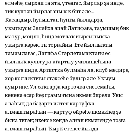
етмәһә, сырхап та ята, үтенгәс, йырлар ҙа инде,
тик күптән йырлағаны юҡ бит әле...
Ҡасандыр, һуғыштан һуңғы йылдарҙа,
уҡытыусы Зөләйха апай Латифаға, тауышың бик
матур, моңло, һиңә мотлаҡ йырсылыҡҡа
уҡырға кәрәк, ти торғайны. Ете йыллыҡты
тамамлағас, Латифа Стәрлетамаҡтағы өс
йыллыҡ культура-ағартыу училищеһына
уҡырға инде. Артистка булмаһа ла, клуб мөдире,
хор коллективы етәксеһе булыр әле. Уҡыуы
ауыр ине. Ул саҡтарҙа карточка системаһы,
көнөнә өсәр йөҙ грамм ғына икмәк бирелә. Уны
алаһың да баҙарға илтеп картуфҡа
алмаштыраһың — картуф өйрәһе икмәкһеҙ ҙә
бына тигән; икенсе көндә алған икмәгеңде тоҙға
алмаштыраһың. Ҡырҡ етенсе йылда