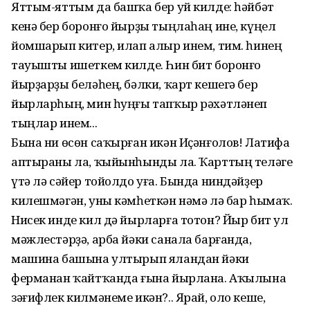
Яттым-яттым да башҡа бер уй килде: һәйбәт
кенә бер боронғо йырҙы тыңлаһаң ине, күңел
йомшарып китер, илап алыр инем, тим. һинең
тауышты ишеткем килде. Һин бит боронғо
йырҙарҙы беләһең, бәлки, ҡарт кешегә бер
йырларһың, мин һуңғы тапҡыр рәхәтләнеп
тыңлар инем...
Бына ни өсөн саҡырған икән Иҫәнғолов! Латифа
аптыраны ла, ҡыйынһынды ла. Ҡарттың теләге
үтә лә сәйер тойолдо уға. Бында ниндәйҙер
килешмәгән, уны кәмһеткән нәмә лә бар һымаҡ.
Нисек инде кил дә йырларға тотон? Йыр бит ул
мәжлестәрҙә, арба йәки санала барғанда,
машина башына ултырып яландан йәки
ферманан ҡайтҡанда ғына йырлана. Аҡылына
зәғифлек килмәнеме икән?.. Ярай, оло кеше,