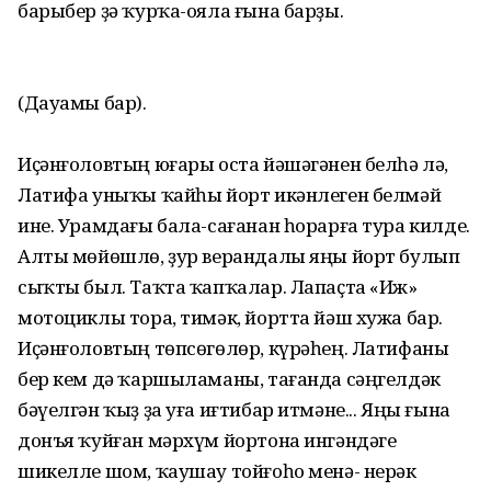
барыбер ҙә ҡурҡа-ояла ғына барҙы.
(Дауамы бар).
Иҫәнғоловтың юғары оста йәшәгәнен белһә лә,
Латифа уныҡы ҡайһы йорт икәнлеген белмәй
ине. Урамдағы бала-сағанан һорарға тура килде.
Алты мөйөшлө, ҙур верандалы яңы йорт булып
сыҡты был. Таҡта ҡапҡалар. Лапаҫта «Иж»
мотоциклы тора, тимәк, йортта йәш хужа бар.
Иҫәнғоловтың төпсөгөлөр, күрәһең. Латифаны
бер кем дә ҡаршыламаны, тағанда сәңгелдәк
бәүелгән ҡыҙ ҙа уға иғтибар итмәне... Яңы ғына
донъя ҡуйған мәрхүм йортона ингәндәге
шикелле шом, ҡаушау тойғоһо менә- нерәк