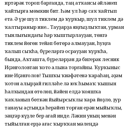
иртәрәк тороп барғанда, таң атҡансы әйләнеп
ҡайтырға мөмкин бит. Һәм ул һәр саҡ ҡайтып
етә. Ә үҙе шул тиклем дә ҡурҡыр, шул тиклем дә
ҡалтыраныр ине... Тауҙарҙа яңғыҙлыҡтан, урман
тынлығындағы һәр ҡыштырлауҙан, төнгә
тиклем йөгөн тейәп бөтөрә алмауҙан, һуңға
ҡалып сыҡһа, бүреләргә осрауҙан ҡурҡһа,
бында, Аҡташта, бүреләрҙән дә бигерәк лесник
Иҫәнғоловтан ҡото алына торғайны. Ҡурҡыныс
ине Иҫәнғолов! Тышҡы ҡиәфәтенә ҡараһаң, әҙәм
ҡотон алырҙай ғилләһе лә юҡ һымаҡ: ҡышын
һалҡындан өтөлөп, йәйен елдә ҡояшҡа
ҡаҡланып бөткән йыйырсыҡлы ҡара йөҙлө, ҙур
танауы аҫтында һерәйеп торған ерән мыйыҡлы,
зәңгәр күҙле бер ағай инде. Ләкин уның менән
тыйылған ерҙә ағас ҡырҡҡан мәлеңдә