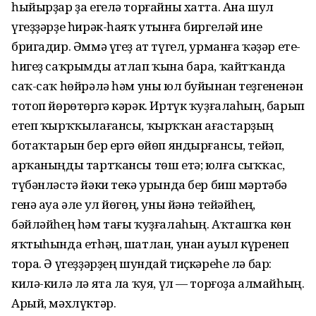
һыйырҙар ҙа егелә торғайны хатта. Ана шул
үгеҙҙәрҙе һирәк-һаяҡ утынға биргеләй ине
бригадир. Әммә үгеҙ ат түгел, урманға ҡәҙәр ете-
һигеҙ саҡрымды атлап ҡына бара, ҡайтҡанда
саҡ-саҡ һөйрәлә һәм уны юл буйынан теҙгененән
тотоп йөрөтөргә кәрәк. Иртүк ҡуҙғалаһың, барып
етеп ҡырҡҡылағансы, ҡырҡҡан ағастарҙың
ботаҡтарын бер ергә өйөп яндырғансы, тейәп,
арҡаныңды тартҡансы төш етә; юлға сыҡҡас,
түбәнләстә йәки текә урында бер биш мәртәбә
генә ауа әле ул йөгөң, уны йәнә тейәйһең,
бәйләйһең һәм тағы ҡуҙғалаһың. Аҡташҡа көн
яҡтыһында етһәң, шатлан, унан ауыл күренеп
тора. Ә үгеҙҙәрҙең шундай тиҫкәреһе лә бар:
килә-килә лә ята ла ҡуя, үл — торғоҙа алмайһың.
Арый, мәхлүктәр.