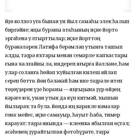
Өйҙө колхоз уға бынан ун йыл самаһы элек һалып
биргәйне; яңы бураны атаһының иҫке йорто
эргәһенә ултырттылар; иҫке йорттоң
бүрәнәләрен Латифа берәмләп утынға ташып
алды, тәҙрә яҡтары менән семәрле ҡапҡастары
ғына ҡалғайны ла, индереп яғырға йәлләне, һәм
улар соланға һөйәп ҡуйылған килеш яйлап
сереп бөттө. Өйөн бәләкәй һәм ике тәҙрәле итеп
төҙөүҙәрен үҙе һораны — яңғыҙына ҙур өйҙөң
кәрәге юҡ, унан утын да күп китмәй, ҡышын
йылыраҡ та була. Өйөндә иң кәрәкле нәмәләр
генә: мейес, иҫке самауыр, һауыт-һаба, тимер
карауат; тәҙрә янында — клеенка ябылған өҫтәл;
әсәһенең ҙурайтылған фотоһүрәте, тәҙрә