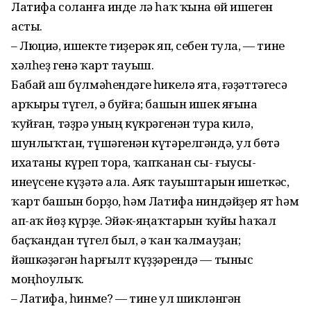
Латифа соланға инде лә һаҡ ҡына өй ишеген
асты.
– Люциә, ишекте тиҙерәк яп, себен тула, — тине
хәлһеҙ генә ҡарт тауыш.
Бабай аш бүлмәһендәге һикелә ята, ғәҙәттәгесә
арҡыры түгел, ә буйға; башын ишек яғына
ҡуйған, тәҙрә уның күкрәгенән тура килә,
шунлыҡтан, түшәгенән күтәрелгәндә, ул бөтә
ихатаны күреп тора, ҡапҡанан сы- ғыусы-
инеүсене күҙәтә ала. Аяҡ тауыштарын ишеткәс,
ҡарт башын борҙо, һәм Латифа ниндәйҙер ят һәм
ап-аҡ йөҙ күрҙе. Эйәк-яңаҡтарын ҡуйы һаҡал
баҫҡандан түгел был, ә ҡан ҡалмауҙан;
йәшкәҙәгән һарғылт күҙҙәрендә — тыныс
моңһоулыҡ.
– Латифа, һинме? — тине ул шикләнгән