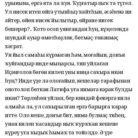
урынына, ергә ята ла ҡуя. Ҡуҙғатырлыҡ та түгел.
Ул нисек итеп өйгә утынһыҙ ҡайтһын, әсәһенә ни
әйтер, өйөн нисек йылытыр, өйрәне нисек
бешерер?.. Ҡото осоп уянғандан һуң, күңелендә
шундай ауыр өмөтһөҙлөк, бөтмәҫ-төкәнмәҫ
хәсрәт.
Ун йыл самаһы күрмәгән һәм, моғайын, донъя
ҡуйғандыр инде мыңарсы, тип уйлаған
Иҫәнғолов бөгөн килеп уны ниңә саҡыра икән
һуң? Инде үҙе лә олоғайып, кешеләр тарафынан
онотолоп бөткән Латифа уға нимәгә кәрәк булды
икән? Төрлөһөн уйлап, бер ниндәй фекергә килә
алмаһа ла, ул саҡырылған ергә барырға ҡарар
итте. Оло кеше, донъя бит, нимә булмаҫ тиһең,
унан килеп ҡасандыр ныҡ ҡурҡҡан кешене
күреү уға ҡыҙыҡ һымаҡ та тойолдо. Ә үҙе