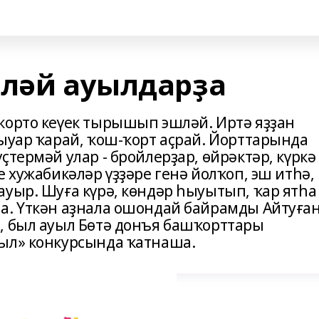
рләй ауылдарҙа
ҡорто кеүек тырышып эшләй. Иртә яҙҙан
тыуар ҡарай, ҡош-ҡорт аҫрай. Йорттарында
ҫтермәй улар - бройлерҙар, өйрәктәр, күркә
е хужабикәләр үҙҙәре генә йолҡоп, эш итһә,
ауыр. Шуға күрә, көндәр һыуытып, ҡар ятһа
а. Үткән аҙнала ошондай байрамды Айтуға
, был ауыл Бөтә донъя башҡорттары
ыл» конкурсында ҡатнаша.