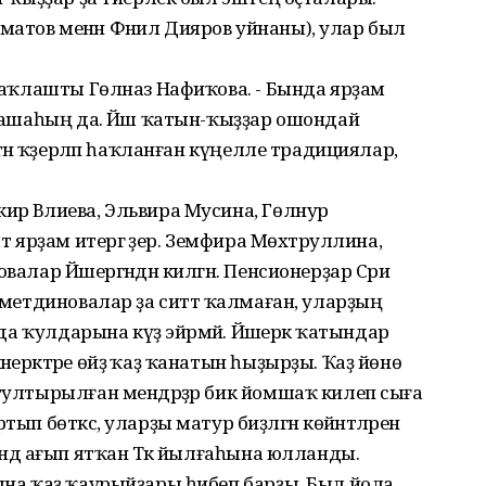
атов менән Фәнил Дияров уйнаны), улар был
ртаҡлашты Гөлназ Нафиҡова. - Бында ярҙам
ралашаһың да. Йәш ҡатын-ҡыҙҙар ошондай
ктән ҡәҙерләп һаҡланған күңелле традициялар,
рә Вәлиева, Эльвира Мусина, Гөлнур
т ярҙам итергә әҙер. Земфира Мөхтәруллина,
алар Йәшергәндән килгән. Пенсионерҙар Сәриә
саметдиновалар ҙа ситтә ҡалмаған, уларҙың
нда ҡулдарына күҙ эйәрмәй. Йәшерәк ҡатындар
ерәктәре өйҙә ҡаҙ ҡанатын һыҙырҙы. Ҡаҙ йөнө
 тултырылған мендәрҙәр бик йомшаҡ килеп сыға
ып бөткәс, уларҙы матур биҙәлгән көйәнтәләренә
ендә ағып ятҡан Тәкә йылғаһына юлланды.
йына ҡаҙ ҡаурыйҙары һибеп барҙы. Был йола