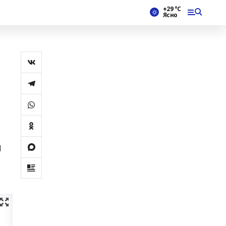
+29 °С
Ясно
н