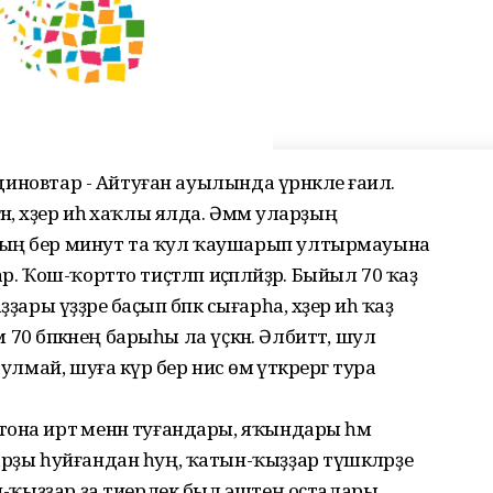
тдиновтар - Айтуған ауылында үрнәкле ғаилә.
, хәҙер иһә хаҡлы ялда. Әммә уларҙың
ҙың бер минут та ҡул ҡаушарып ултырмауына
. Ҡош-ҡортто тиҫтәләп иҫәпләйҙәр. Быйыл 70 ҡаҙ
аҙҙары үҙҙәре баҫып бәпкә сығарһа, хәҙер иһә ҡаҙ
м 70 бәпкәнең барыһы ла үҫкән. Әлбиттә, шул
лмай, шуға күрә бер нисә өмә үткәрергә тура
она иртә менән туғандары, яҡындары һәм
арҙы һуйғандан һуң, ҡатын-ҡыҙҙар түшкәләрҙе
ын-ҡыҙҙар ҙа тиерлек был эштең оҫталары.