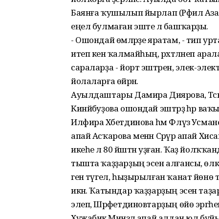
Баянға ҡушылып йырлап (Рәфил Азам
еңел булмаған эште лә башҡарҙы.
- Ошондай өмәләрҙе яратам, - тип у
итеп кенә ҡалмайһың, рәхәтләнеп а
сараларҙа - йорт эштәренә, элек-эле
йолаларға өйрәнә.
Ауылдаштары Дамира Диярова, Тәски
Кинйәбуҙова ошондай эштәрҙә һәр ваҡы
Илфира Хәбетдинова һәм Флүзә Усманов
апай Асҡарова менән Сәрүәр апай Хи
икеһе лә 80 йәштән уҙған. Ҡаҙ йолҡҡа
тышта ҡаҙҙарҙың эсен алғансы, өлкән
генә түгел, һыҙырылған ҡанат йөнө
икән. Ҡатындар ҡаҙҙарҙың эсен таҙарт
элеп, Шәрәфетдиновтарҙың өйө эргәһ
Хужабикә Минзәлә апай алдан юл бу