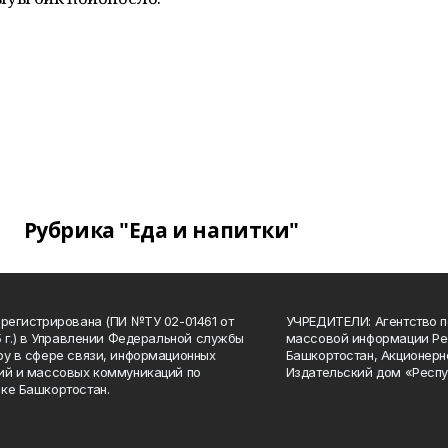
Рубрика "Еда и напитки"
арегистрирована (ПИ №ТУ 02-01461 от
УЧРЕДИТЕЛИ: Агентство п
15 г.) в Управлении Федеральной службы
массовой информации Ре
ру в сфере связи, информационных
Башкортостан, Акционерн
ий и массовых коммуникаций по
Издательский дом «Респу
ке Башкортостан.