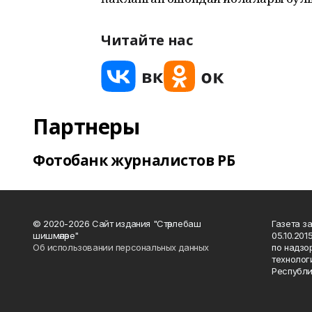
Читайте нас
Партнеры
Фотобанк журналистов РБ
© 2020-2026 Сайт издания "Стәрлебаш
Газета з
шишмәләре"
05.10.20
Об использовании персональных данных
по надзо
технолог
Республи