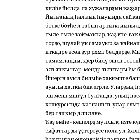
киләһе йылда ла хужаларҙың ҡаҙҙа
Йылғаның һалҡын һыуында сайҡап ал
бөткәс бөтәһе лә табын артына йыйыл
тәмле-тәмле ҡоймаҡтар, ҡаҙ ите, ва
торҙо, шулай уҡ самауыр ҙа ҡайнап 
иткәндәре өсөн ҙур рәхмәт белдерҙе. М
тамамланды, хәҙер бәйләү эшенә тотон
алъяпҡыстар, мендәр тыштары һәм башҡ
Йәшергән ауыл биләмәһе хакимиәте баш
ауылы халҡы бик егәрле. Уларҙың 
эш менән мәшғүл булғанда, уның наса
конкурсында ҡатнашып, улар сәләмәт 
бер тапҡыр дәлилләне.
Ҡаҙ өмәһе - кешеләрҙә муллыҡ, изге к
сифаттарҙы үҫтереүсе йола ул. Х
һаҡланған ошондай йолалары булы