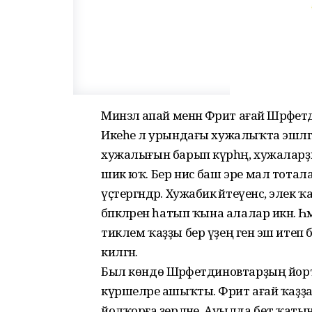
Минзәлә апай менән Фәрит ағай Шәрәфе
Икеһе лә урындағы хужалыҡта эшләгән
хужалығын барып күрһәң, хужалар
шик юҡ. Бер нисә баш эре мал тоталар
үҫтергәндәр. Хужабикә әйтеүенсә, элек ҡ
бәпкәләрен һатып ҡына алалар икән. Һә
тиклем ҡаҙҙы бер үҙең генә эш итеп бу
килгән.
Был көндө Шәрәфетдиновтарҙың йорт
күршеләре ашыҡты. Фәрит ағай ҡаҙҙ
йолҡорға әҙерләне. Ауылда бөтә ҡат