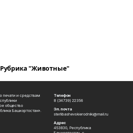
Рубрика "Животные"
о печати и средствам
Телефон
спублики
8 (34739) 22356
ое общество
Эл. почта
блика Башкортостан».
sterlibashevskierodniki@mail.ru
Адрес
453830, Республика
Башкортостан, c.