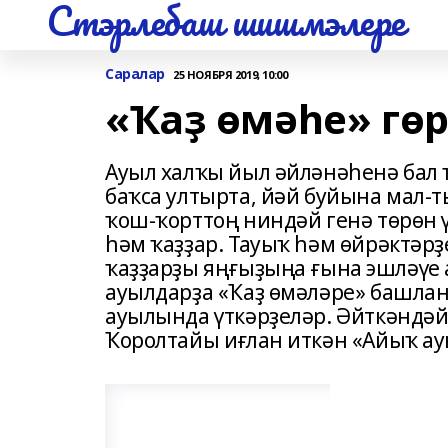
Стэрлебаш шишмэлере
Саралар
25 НОЯБРЯ 2019, 10:00
«Ҡаҙ өмәһе» гө
Ауыл халҡы йыл әйләнәһенә бал 
баҡса ултырта, йәй буйына мал-
ҡош-ҡорттоң ниндәй генә төрөн ү
һәм ҡаҙҙар. Тауыҡ һәм өйрәктәрҙ
ҡаҙҙарҙы яңғыҙыңа ғына эшләүе 
ауылдарҙа «Ҡаҙ өмәләре» башлан
ауылында үткәрҙеләр. Әйткәндәй
Ҡоролтайы иғлан иткән «Айыҡ ау