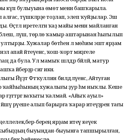
ры күп булыуына өмөт менән башҡарыла.
ғас, түшкәләрҙе тоҙлап, элеп ҡуйҙылар. Эш
ды. Өҫтәл иретелгән ҡаҙ майы менән майланған
ҡ бәлеш, ләүәш, төрлө ҡамыр аштарынан һығылып
ултырҙы. Хужалар бөтәһенә лә мөһим эштә ярҙам
инзәлә апай әйтеүенсә, ҡош-ҡорт миҙгеле
һаң да була. Ул мамыҡ шәлдәр бәйләй, матур
а әйберҙәр сигә икән.
лығы Йәүҙәт Фәтҡуллин билдәләүенсә, Айтуған
һәр ҡайһыһының хужалығы ҙур һәм ныҡлы. Кеше
р ғәҙәттәргә ваҡыты ҡалмай. «Айыҡ ауыл»
йәшәү рәүеше алып барырға ҡарар итеүҙәрен тағы
үңеллелек,бер-береңә ярҙам итеү кеүек
алҡыбыҙҙың быуындан-быуынға тапшырылған,
уы бик һөйөнөслө.