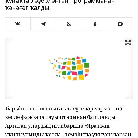
ҡунаҡтар әҙерләнгән программанан
ҡәнәғәт ҡалды.
Ә барыһы ла тантанаға килеүселәр хөрмәтенә
көслө фанфара тауыштарынан башланды.
Артабан уларҙың иғтибарына «Яратҡан
уҡытыусыңды ҡотла» темаһына уҡыусыларҙан