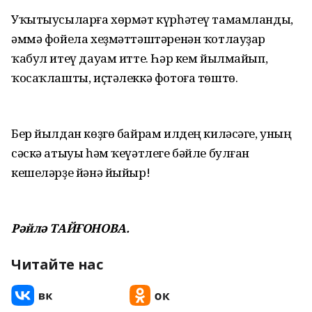
Уҡытыусыларға хөрмәт күрһәтеү тамамланды,
әммә фойела хеҙмәттәштәренән ҡотлауҙар
ҡабул итеү дауам итте. Һәр кем йылмайып,
ҡосаҡлашты, иҫтәлеккә фотоға төштө.
Бер йылдан көҙгө байрам илдең киләсәге, уның
сәскә атыуы һәм ҡеүәтлеге бәйле булған
кешеләрҙе йәнә йыйыр!
Рәйлә ТАЙҒОНОВА.
Читайте нас