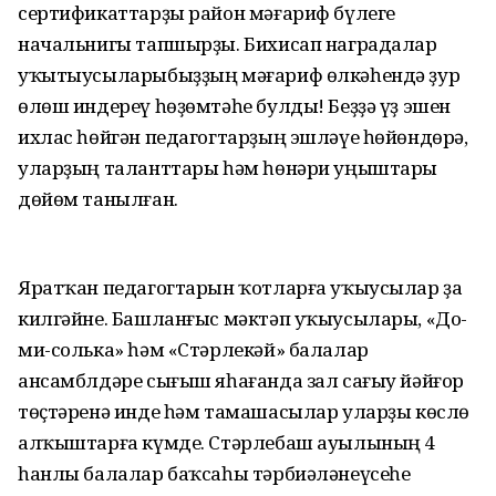
сертификаттарҙы район мәғариф бүлеге
начальнигы тапшырҙы. Бихисап наградалар
уҡытыусыларыбыҙҙың мәғариф өлкәһендә ҙур
өлөш индереү һөҙөмтәһе булды! Беҙҙә үҙ эшен
ихлас һөйгән педагогтарҙың эшләүе һөйөндөрә,
уларҙың таланттары һәм һөнәри уңыштары
дөйөм танылған.
Яратҡан педагогтарын ҡотларға уҡыусылар ҙа
килгәйне. Башланғыс мәктәп уҡыусылары, «До-
ми-солька» һәм «Стәрлекәй» балалар
ансамблдәре сығыш яһағанда зал сағыу йәйғор
төҫтәренә инде һәм тамашасылар уларҙы көслө
алҡыштарға күмде. Стәрлебаш ауылының 4
һанлы балалар баҡсаһы тәрбиәләнеүсеһе