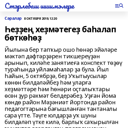
Стэрлебаш шишмэлере
Саралар
8 ОКТЯБРЯ 2019, 12:20
Һеҙҙең хеҙмәтегеҙ баһалап
бөткөһөҙ
Йылына бер тапҡыр ошо һөнәр эйәләре
мәктәп дәфтәрҙәрен тикшереүҙән
арынып, киләһе занятиеға конспект төҙөү
тураһында уйламаһалар ҙа була. Йыл
һайын, 5 октябрҙә, беҙ Уҡытыусылар
көнөн билдәләйбеҙ һәм уларға
хеҙмәттәре һәм һөнәри оҫталыҡтары
өсөн ҙур рәхмәт белдерәбеҙ. Уҙған йома
көндө район Мәҙәниәт йортонда район
педагогтарына бағышланған тантаналы
сара үтте. Тәүге юлдарҙа уҡ шуны
билдәләп үтке килә, барлыҡ саҡырылған