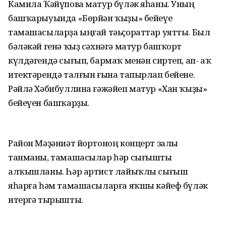
Камила Ҡәйүпова матур бүләк яһаны. Уның
башҡарыуында «Бөрйән ҡыҙы» бейеүе
тамашасыларҙа ыңғай тәьҫораттар уятты. Был
бәләкәй генә ҡыҙ сәхнәгә матур башҡорт
күлдәгендә сығып, бармаҡ менән сиртеп, ап- аҡ
итектәрендә талғын ғына тапырлап бейене.
Рәйлә Хәбибуллина ғәжәйеп матур «Хан ҡыҙы»
бейеүен башҡарҙы.
Район Мәҙәниәт йортоноң концерт залы
танманы, тамашасылар һәр сығышты
алҡышланы. Һәр артист лайыҡлы сығыш
яһарға һәм тамашасыларға яҡшы кәйеф бүләк
итергә тырышты.