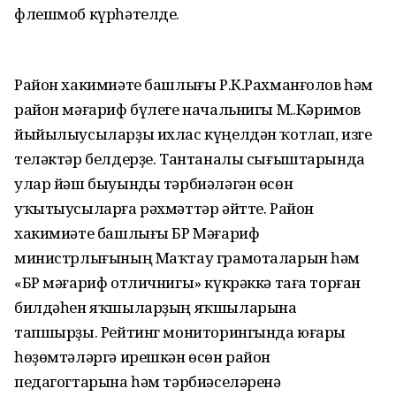
флешмоб күрһәтелде.
Район хакимиәте башлығы Р.К.Рахманғолов һәм
район мәғариф бүлеге начальнигы М.Ә.Кәримов
йыйылыусыларҙы ихлас күңелдән ҡотлап, изге
теләктәр белдерҙе. Тантаналы сығыштарында
улар йәш быуынды тәрбиәләгән өсөн
уҡытыусыларға рәхмәттәр әйтте. Район
хакимиәте башлығы БР Мәғариф
министрлығының Маҡтау грамоталарын һәм
«БР мәғариф отличнигы» күкрәккә таға торған
билдәһен яҡшыларҙың яҡшыларына
тапшырҙы. Рейтинг мониторингында юғары
һөҙөмтәләргә ирешкән өсөн район
педагогтарына һәм тәрбиәселәренә