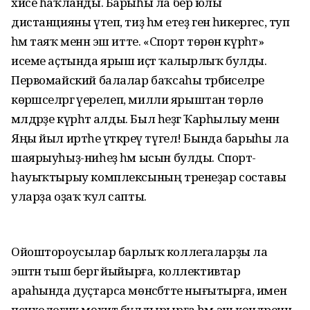
хисе һаҡланды. Барыһы ла бер юлы
дистанцияны үтеп, тиҙ һәм етеҙ генә һикергес, туп
һәм таяҡ менән эш итте. «Спорт төрөн күрһәт»
исеме аҫтында ярыш иҫтә ҡалырлыҡ булды.
Первомайский балалар баҡсаһы тәрбиәселәре
көрәшселәргә әүерелеп, милли ярыштан төрлө
мәлдәрҙе күрһәтә алды. Был һеҙгә Ҡарһылыу менән
Яңы йыл иртәһе үткәреү түгел! Бында барыһы ла
шаярыуһыҙ-ниһеҙ һәм ысын булды. Спорт-
һауыҡтырыу комплексының тренеҙар составы
уларҙа оҙаҡ ҡул сапты.
Ойоштороусылар барлыҡ коллегаларҙы ла
эштән тыш бергә йыйырға, коллективтар
араһында дуҫтарса мөнәсәбәтте нығытырға, имен
психологик мөхит булдырырға һәм эш көндәренән