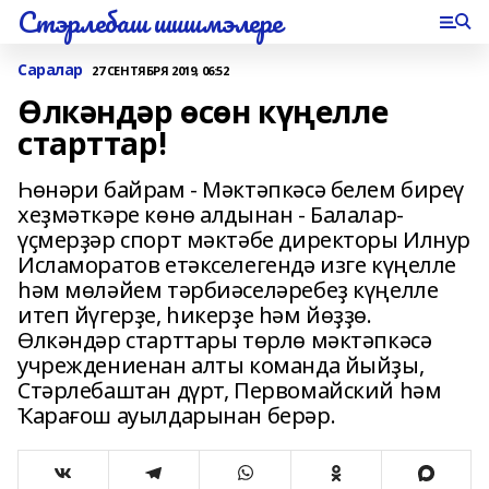
Стэрлебаш шишмэлере
Саралар
27 СЕНТЯБРЯ 2019, 06:52
Өлкәндәр өсөн күңелле
старттар!
Һөнәри байрам - Мәктәпкәсә белем биреү
хеҙмәткәре көнө алдынан - Балалар-
үҫмерҙәр спорт мәктәбе директоры Илнур
Исламоратов етәкселегендә изге күңелле
һәм мөләйем тәрбиәселәребеҙ күңелле
итеп йүгерҙе, һикерҙе һәм йөҙҙө.
Өлкәндәр старттары төрлө мәктәпкәсә
учреждениенан алты команда йыйҙы,
Стәрлебаштан дүрт, Первомайский һәм
Ҡарағош ауылдарынан берәр.