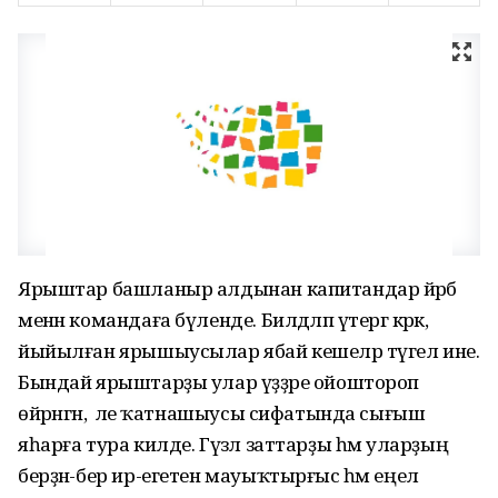
Ярыштар башланыр алдынан капитандар йәрәбә
менән командаға бүленде. Билдәләп үтергә кәрәк,
йыйылған ярышыусылар ябай кешеләр түгел ине.
Бындай ярыштарҙы улар үҙҙәре ойоштороп
өйрәнгән, ә әле ҡатнашыусы сифатында сығыш
яһарға тура килде. Гүзәл заттарҙы һәм уларҙың
берҙән-бер ир-егетен мауыҡтырғыс һәм еңел