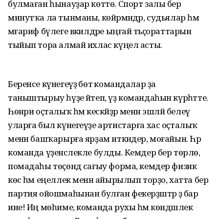
булмаған һынауҙар көттө. Спорт залы бер
минутҡа ла тынманы, көйәрмәндәр, судьялар һәм
мәғариф бүлеге вәкилдәре ыңғай тәьҫораттарын
тыйып тора алмай ихлас күңел асты.
Беренсе күнегеүҙә бөтә командалар ҙа
таныштырыу һүҙе әйтеп, үҙ командаһын күрһәтте.
Һөнәри оҫталыҡ һәм кескәйҙәр менән эшләй белеү
уларға был күнегеүҙе артистарға хас оҫталыҡ
менән башҡарырға ярҙам иткәндер, моғайын. Һәр
команда үҙенсәлекле булды. Кемдер бер төрлө,
помадаһы төҫөндә сағыу форма, кемдер физик
көс һәм еңеллек менән айырылып торҙо, хатта бер
партия ойошмаһынан булған фекерҙәштәр ҙә бар
ине! Иң мөһиме, команда рухы һәм көндәшлек