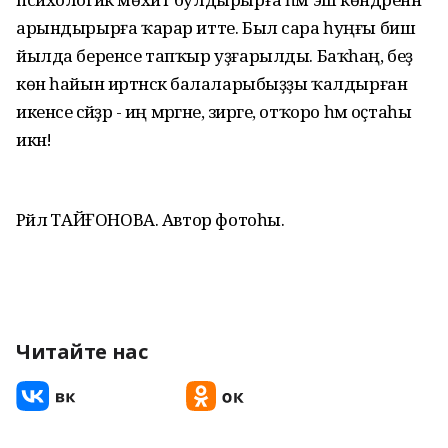
арындырырға ҡарар итте. Был сара һуңғы биш
йылда беренсе тапҡыр уҙғарылды. Баҡһаң, беҙ
көн һайын иртәнсәк балаларыбыҙҙы ҡалдырған
икенсе әсәйҙәр - иң мәргәне, зирәге, отҡоро һәм оҫтаһы
икән!
Рәйлә ТАЙҒОНОВА. Автор фотоһы.
Читайте нас