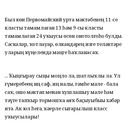
Был көн Первомайский урта мәктәбенең 11-се
класты тамамлаған 13 һәм 9-сы класты
тамамлаған 24 уҡыусы өсөн онотолғоһоҙ булды.
Сәскәләр, ҡотлауҙар, өлкәндәрҙең изге теләктәре
уларҙың күңелендә мәңге һаҡланасаҡ.
... Ҡыңғырау сыңы моңло ла, шатлыҡлы ла. Ул
ғүмеребеҙҙең иң саф, иң наҙлы, ғәмһеҙ мәле - бала
саҡ, ошо мәктәп менән хушлашыу мәле һәм
тәүге тапҡыр тормошҡа аяҡ баҫыуыбыҙҙы хәбәр
итә. Аҡ юл һеҙгә, ҡәҙерле сығарылыш класс
уҡыусылары!