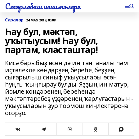
Стэрлебаш шишмэлере
Саралар
24 МАЯ 2019, 06:08
Һау бул, мәктәп,
уҡытыусым! Һау бул,
партам, класташтар!
Кисә барыбыҙ өсөн дә иң тантаналы һәм
иҫтәлекле көндәрҙең береһе, беҙҙең
сығарылыш синыф уҡыусылары өсөн
һуңғы ҡыңғырау булды. Яҙҙың иң матур,
йәмле көндәренең береһендә
мәктәптәребеҙ үҙҙәренең ҡарлуғастарын -
уҡыусыларын ҙур тормош киңлектәренә
осорҙо.