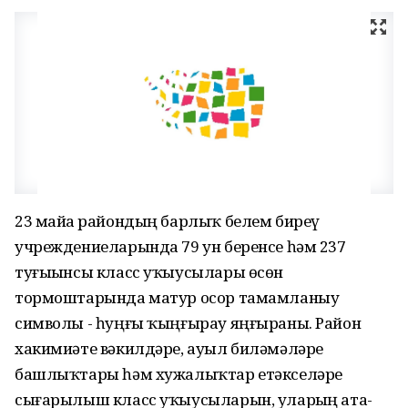
23 майҙа райондың барлыҡ белем биреү
учреждениеларында 79 ун беренсе һәм 237
туғыҙынсы класс уҡыусылары өсөн
тормоштарында матур осор тамамланыу
символы - һуңғы ҡыңғырау яңғыраны. Район
хакимиәте вәкилдәре, ауыл биләмәләре
башлыҡтары һәм хужалыҡтар етәкселәре
сығарылыш класс уҡыусыларын, уларҙың ата-