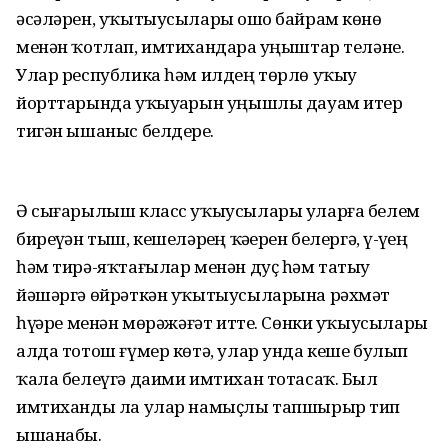
әсәләрен, уҡытыусыларҙы ошо байрам көнө
менән ҡотлап, имтихандарҙа уңыштар теләне.
Улар республика һәм илдең төрлө уҡыу
йорттарында уҡыуҙарын уңышлы дауам итер
тигән ышаныс белдерҙе.
Ә сығарылыш класс уҡыусылары уларға белем
биреүҙән тыш, кешеләрҙең ҡәҙерен белергә, үҙ-үҙең
һәм тирә-яҡтағылар менән дуҫ һәм татыу
йәшәргә өйрәткән уҡытыусыларына рәхмәт
һүҙҙәре менән мөрәжәғәт итте. Сөнки уҡыусыларҙы
алда тотош ғүмер көтә, улар унда кеше булып
ҡала белеүгә даими имтихан тотасаҡ. Был
имтиханды ла улар намыҫлы тапшырыр тип
ышанабыҙ.