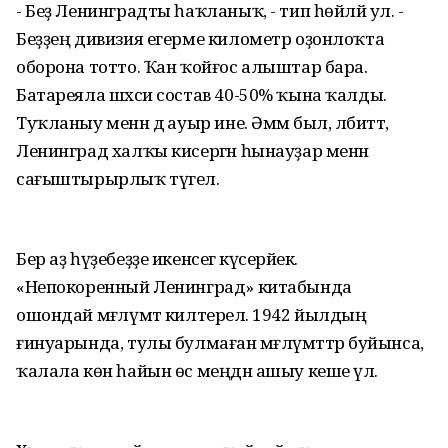
- Беҙ Ленинградты һаҡланыҡ, - тип һөйләй ул. -
Беҙҙең дивизия егерме километр оҙонлоҡта
оборона тотто. Ҡан ҡойғос алыштар бара.
Батареяла шәхси состав 40-50% ҡына ҡалды.
Туҡланыу менән дә ауыр ине. Әммә был, әлбиттә,
Ленинград халҡы кисергән һынауҙар менән
сағыштырырлыҡ түгел.
Бер аҙ һүҙебеҙҙе икенсегә күсерәйек.
«Непокоренный Ленинград» китабында
ошондай мәғлүмәт килтерелә. 1942 йылдың
ғинуарында, тулы булмаған мәғлүмәттәр буйынса,
ҡалала көн һайын өс меңдән ашыу кеше үлә.