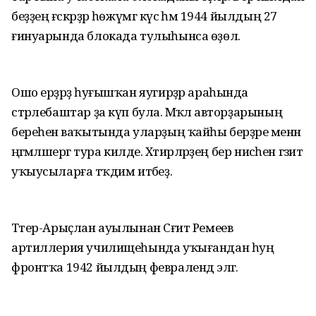
беҙҙең ғәскәрҙәр һөжүмгә күсә һәм 1944 йылдың 27
ғинуарында блокада тулыһынса өҙөлә.
Ошо ерҙәрҙә һуғышҡан яугирҙәр араһында
стәрлебаштар ҙа күп була. Мәҡәлә авторҙарының
береһенә ваҡытында уларҙың ҡайһы берҙәре менән
әңгәмәләшергә тура килде. Хәтирәләрҙең бер нисәһен гәзит
уҡыусыларға тәҡдим итәбеҙ.
Тәтер-Арыҫлан ауылынан Сәғит Ремеев
артиллерия училищеһында уҡығандан һуң
фронтҡа 1942 йылдың февралендә эләгә.