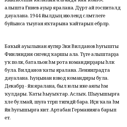
алышта Ғәниев ауыр яралана. Дүрт ай госпиталдә
дауалана. 1944 йылдың июлендә сәләмәтлеге
буйынса тыуған яҡтарына ҡайтарып ебәрәләр.
Баҡый ауылынан яугир Зәки Вилданов һуғышты
Финляндия сигендә ҡаршы ала. Тәүге алыштарҙа
уҡ полк, батальон һәм рота командирҙары һәләк
була. Вилданов ҡаты яралана. Ленинградта
дауалана. Һуңынан взвод командиры була.
Декабрҙә - йәнә яралана, был юлы ике аяғы һәм
ҡулдары. Ҡаты һыуыҡтар. Аслыҡ. Шыуышырға
хәле булмай, шуға тәгәрәп тигәндәй бара. Иҫән ҡала һәм
йәнә һуғышырға китә. Артабан Германияға барып
етә.