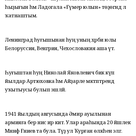
һыҙығын һәм Ладогала «Ғүмер юлын» төҙөгәндә лә
ҡатнаштым.
Ленинград һуғышынан һуң уның хәрби юлы
Белоруссия, Венгрия, Чехословакия аша үтә.
Һуғыштан һуң Николай Яковлевич бик күп
йылдар Артюховка һәм Айҙарәле мәктәптәрендә
уҡытыусы булып эшләй.
1941 йылдың авгусында Әмир ауылынан
армияға бер нисә ир китә. Улар араһында 20 йәшлек
Мәннәф Ғәниев та була. Тәүҙә ул Ҡурған өлкәһенә эләгә.