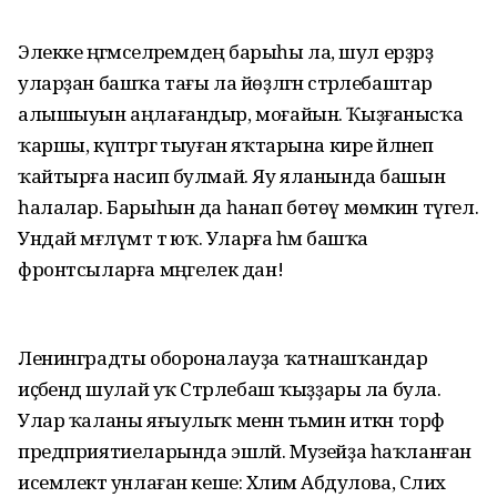
Элекке әңгәмәселәремдең барыһы ла, шул ерҙәрҙә
уларҙан башҡа тағы ла йөҙләгән стәрлебаштар
алышыуын аңлағандыр, моғайын. Ҡыҙғанысҡа
ҡаршы, күптәргә тыуған яҡтарына кире әйләнеп
ҡайтырға насип булмай. Яу яланында башын
һалалар. Барыһын да һанап бөтөү мөмкин түгел.
Ундай мәғлүмәт тә юҡ. Уларға һәм башҡа
фронтсыларға мәңгелек дан!
Ленинградты обороналауҙа ҡатнашҡандар
иҫәбендә шулай уҡ Стәрлебаш ҡыҙҙары ла була.
Улар ҡаланы яғыулыҡ менән тәьмин иткән торф
предприятиеларында эшләй. Музейҙа һаҡланған
исемлектә унлаған кеше: Хәлимә Абдулова, Сәлихә