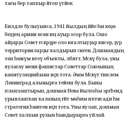
тағы бер тапҡыр әйтеп үтәйек.
Билдәле булыуынса, 1941 йылдың йәйе һәм көҙө
беҙҙең армия өсөн иң ауыр осор була. Ошо
айҙарҙа Совет ғәскәрҙәре оло юғалтыуҙар кисерә, ҙур
территорияларҙы ҡалдырып сигенә. Дошмандың
төп һөжүм итеү объекты, әлбиттә, Мәскәү була, уны
яулағау менән фашистар Советтар Союзының
капитуляцияһына иҫәп тота. Әммә Мәскәүгә тиклем
Ленинград алынырға тейеш була. Быны
планлаштырып, дошман Нева йылғаһы эргәһендә
урынлашҡан ҡаланың ғәйәт мөһим иҡтисади һәм
стратегик әһәмиәтенә иҫәп тота. Уны яулап, дошман
Совет халҡын рухын һындырырға уйлай.