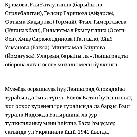
Кәримова, Ғәлиә Ғатауллина (барыһы ла
Стәрлебаштан), Гөлсирә Ғарипова (Айҙарәле),
Фатима Ҡадирова (Тормай), Фәғилә Тимерғәлиева
(Ҡуғанаҡбаш), Ғилмиямал Рәхмәтуллина (Өсөгән-
Әсән), Хәмиҙә Сиражетдинова (Таллыҡ), Зәйнәб
Усманова (Баҡса), Миникамал Ҡәйүпова
(Йомағужа). Уларҙың барыһы ла «Ленинградты
обороналаған өсөн» миҙалы менән бүләкләнгән.
Музейҙа осрашыуҙа һүҙ Ленинград блокадаһы
тураһында ғына түгел, ә Бөйөк Ватан һуғышының
ҡот осҡос күренештәре тураһында ла барҙы. Был
турала Надежда Батыршина ла ҙур
тулҡынланыу менән һөйләне. Бала һәм үҫмер
сағында ул Украинала йәшәй. 1941 йылда,