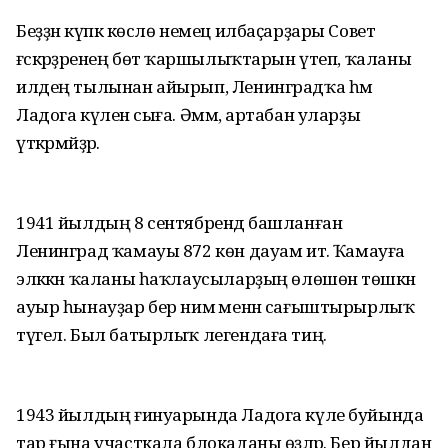
Беҙҙән күпкә көслө немец илбаҫарҙары Совет
ғәскәрҙәренең бөтә ҡаршылыҡтарын үтеп, ҡаланы
илдең тылынан айырып, Ленинградҡа һәм
Ладога күленә сыға. Әммә, артабан уларҙы
үткәрмәйҙәр.
1941 йылдың 8 сентябрендә башланған
Ленинград ҡамауы 872 көн дауам итә. Ҡамауға
эләккән ҡаланы һаҡлаусыларҙың өлөшөнә төшкән
ауыр һынауҙар бер нимә менән сағыштырырлыҡ
түгел. Был батырлыҡ легендаға тиң.
1943 йылдың ғинуарында Ладога күле буйында
тар ғына участкала блокаданы өҙәләр. Бер йылдан