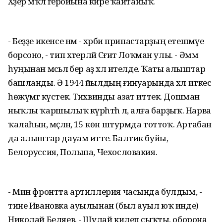
Хәҙер мәҡәлә геройына кире ҡайтайыҡ.
- Беҙҙе икенсе нәмә - хәрби припастарҙың етешмәүе
борсоно, - тип хәтерләй Сәғит Лоҡман улы. - Әммә
һуңынан мәсьәлә бер аҙ хәл ителде. Ҡаты алыштар
башланды. Ә 1944 йылдың ғинуарында хәл иткес
һөжүмгә күстек. Тихвинды азат иттек. Дошман
ныҡлы ҡаршылыҡ күрһәтһә лә, алға барҙыҡ. Нарва
ҡалаһын, мәҫәлән, 15 көн штурмда тоттоҡ. Артабан
да алыштар дауам итте. Балтик буйы,
Белоруссия, Польша, Чехословакия.
- Мин фронтта артиллерия часында булдым, -
тине Ивановка ауылынан (был ауыл юҡ инде)
Николай Беляев. - Шулай килеп сыҡты, оборона