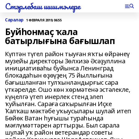
Стэрлебаш шишмэлере
Саралар
1 ФЕВРАЛЯ 2019, 06:55
Буйһонмаҫ ҡала
батырлығына бағышлап
Күптән түгел район тыуған яҡты өйрәнеү
музейы директоры Зөлхизә Әсәҙуллина
инициативаһы буйынса Ленинград
блокадаһын өҙөүҙең 75 йыллығына
бағышланған тулҡынландырғыс сара
үткәрелде. Ошо көн хөрмәтенә эстәлекле,
күңелгә үтеп инерлек стенд элеп
ҡуйылған. Сараға саҡырылған Иҫке
Ҡалҡаш мәктәбе уҡыусылары шулай итеп
Бөйөк Ватан һуғышы тураһында
мәғлүмәттәрен арттырҙы. Был сарала
шулай уҡ район ветерандар советы