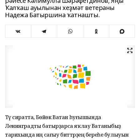
рәйесе Кәлимулла Шәрәфетдинов, Яңы
Ҡалҡаш ауылынан хеҙмәт ветераны
Надежа Батыршина ҡатнашты.
Тәү сиратта, Бөйөк Ватан һуғышында
Ленинградты батырҙарса яҡлау Ватаныбыҙ
тарихында иң сағыу биттәрҙең береһе булыуын