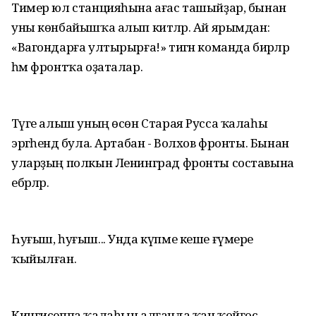
Тимер юл станцияһына ағас ташыйҙар, бынан
уны көнбайышҡа алып китәләр. Ай ярымдан:
«Вагондарға ултырырға!» тигән команда бирәләр
һәм фронтҡа оҙаталар.
Тәүге алыш уның өсөн Старая Русса ҡалаһы
эргәһендә була. Артабан - Волхов фронты. Бынан
уларҙың полкын Ленинград фронты составына
ебәрәләр.
Һуғыш, һуғыш... Унда күпме кеше ғүмере
ҡыйылған.
Кингисеппа ҡалаһын алғанда ҡан ҡойғос