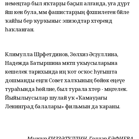
немецтар был яҡтарҙы баҫып алғанда, уға дүрт
йәш кенә була, әммә фашистарҙың фәхшилегенә бәйле
ҡайһы бер ҡурҡыныс эпизодтар хәтерендә
һаҡланған.
Кәлимулла Шәрәфетдинов, Зөлхизә Әсәҙуллина,
Надежда Батыршина мәктәп уҡыусыларына
кешелек тарихында иң ҡот осҡос һуғышта
дошманды еңгән Совет халҡының бөйөк еңеүе
тураһында һөйләне, был турала хәтер - мәңгелек.
Йыйылыусылар шулай уҡ «Ҡамауҙағы
Ленинград балалары» фильмын да ҡараны.
Мансур ҒИЗЗӘТУЛЛИН, Гөлдәр ҒӘФИЕВА.