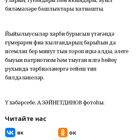
биләмәләре башлыҡтары ҡатнашты.
Йыйылыусылар хәрби бурысын үтәгәндә
ғүмерҙәрен фиҙа ҡылғандарҙың барыһын да
исемләп бер минут тын тороп иҫкә алды, әлеге
быуын патриотизм һәм тыуған илгә һөйөү
рухында тәрбиәләнергә тейеш тип
билдәләнеләр.
Үҙ хәбәрсебеҙ. А.ЗӘЙНЕТДИНОВ фотоһы.
Читайте нас