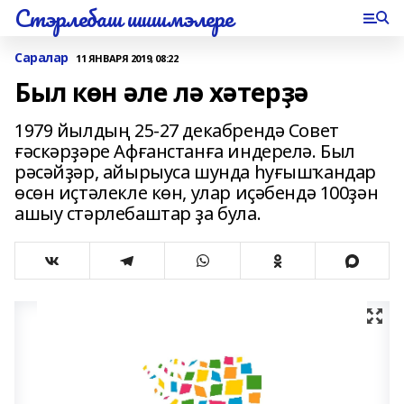
Стэрлебаш шишмэлере
Саралар
11 ЯНВАРЯ 2019, 08:22
Был көн әле лә хәтерҙә
1979 йылдың 25-27 декабрендә Совет
ғәскәрҙәре Афғанстанға индерелә. Был
рәсәйҙәр, айырыуса шунда һуғышҡандар
өсөн иҫтәлекле көн, улар иҫәбендә 100ҙән
ашыу стәрлебаштар ҙа була.