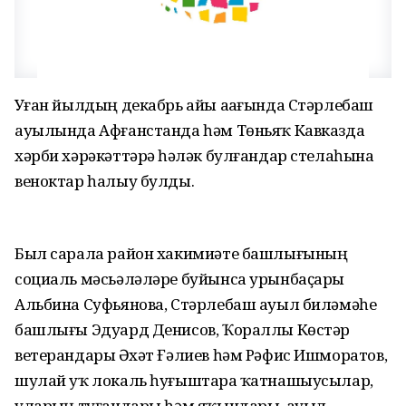
Уҙған йылдың декабрь айы аҙағында Стәрлебаш
ауылында Афғанстанда һәм Төньяҡ Кавказда
хәрби хәрәкәттәрҙә һәләк булғандар стелаһына
веноктар һалыу булды.
Был сарала район хакимиәте башлығының
социаль мәсьәләләре буйынса урынбаҫары
Альбина Суфьянова, Стәрлебаш ауыл биләмәһе
башлығы Эдуард Денисов, Ҡораллы Көстәр
ветерандары Әҙхәт Ғәлиев һәм Рәфис Ишморатов,
шулай уҡ локаль һуғыштарҙа ҡатнашыусылар,
уларҙың туғандары һәм яҡындары, ауыл