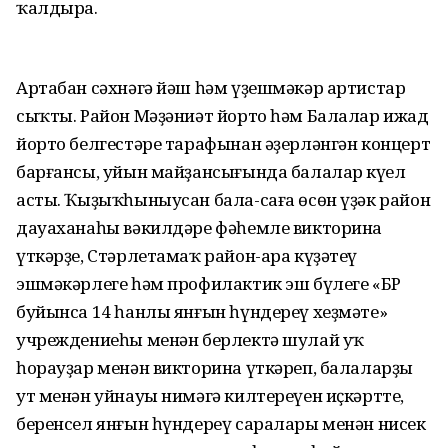
ҡалдыра.
Артабан сәхнәгә йәш һәм үҙешмәкәр артистар
сыҡты. Район Мәҙәниәт йорто һәм Балалар ижад
йорто белгестәре тарафынан әҙерләнгән концерт
барғансы, уйын майҙансығында балалар күңел
асты. Ҡыҙыҡһыныусан бала-саға өсөн үҙәк район
дауаханаһы вәкилдәре фәһемле викторина
үткәрҙе, Стәрлетамаҡ район-ара күҙәтеү
эшмәкәрлеге һәм профилактик эш бүлеге «БР
буйынса 14 һанлы янғын һүндереү хеҙмәте»
учреждениеһы менән берлектә шулай уҡ
һорауҙар менән викторина үткәреп, балаларҙың
ут менән уйнауы нимәгә килтереүен иҫкәртте,
беренсел янғын һүндереү саралары менән нисек