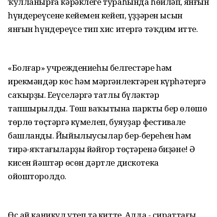
ҡулланырға кәрәклеге тураһында һөйләп, янғын
һүндереүсенең кейемен кейеп, үҙҙәрен ысын
янғын һүндереүсе тип хис итергә тәҡдим итте.
«Болғар» учреждениеһы белгестәре һәм
ирекмәндәр көс һәм мәргәнлектәрен күрһәтергә
саҡырҙы. Еңеүселәргә татлы бүләктәр
тапшырылды. Төш ваҡытына парктың бер өлөшө
төрлө төҫтәргә күмелеп, буяуҙар фестивале
башланды. Йыйылыусылар бер-береһен һәм
тирә-яҡтағыларҙы йәйғор төҫтәренә биҙәне! Ә
кисен йәштәр өсөн дәртле дискотека
ойошторолдо.
Өс ай каникул үтеп тә китте. Алда - сираттағы