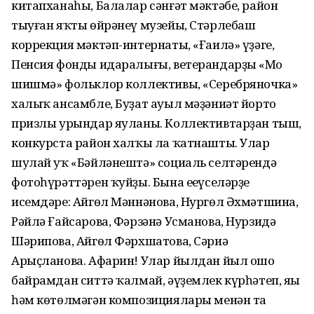
китапханаһы, Балалар сәнғәт мәктәбе, район
тыуған яҡты өйрәнеү музейы, Стәрлебаш
коррекция мәктәп-интернаты, «Ғаилә» үҙәге,
Пенсия фонды идаралығы, ветерандарҙың «Моң
шишмә» фольклор коллективы, «Серебряночка»
халыҡ ансамбле, Буҙат ауыл мәҙәниәт йорто
призлы урындар яуланы. Коллективтарҙан тыш,
конкурста район халҡы ла ҡатнашты. Улар
шулай уҡ «Бәйләнештә» социаль селтәрендә
фотоһүрәттәрен ҡуйҙы. Бына еңеүселәрҙең
исемдәре: Айгөл Мәннәнова, Нургөл Әхмәтшина,
Рәйлә Ғайсарова, Фәрзәнә Усманова, Нурзидә
Шәрипова, Айгөл Фәрхшатова, Сәриә
Арыҫланова. Афарин! Улар йылдан йыл ошо
байрамдан ситтә ҡалмай, әүҙемлек күрһәтеп, яңы
һәм көтөлмәгән композициялары менән таң