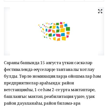
Сараның башында 15 августа үткән сәскәләр
фестивалендә еңеүселәрҙе тантаналы ҡотлау
булды. Төрлө номинацияларҙа ойошмалар һәм
предприятиелар араһында: район
ветстанцияһы, 1-се һәм 2-се урта мәктәптәре,
башланғыс мәктәп, реабилитация үҙәге, үҙәк
район дауаханаһы, район биләмә-ара