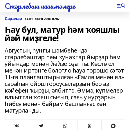
Стэрлебаш шишмэлере
Саралар
4 СЕНТЯБРЯ 2018, 07:07
Һау бул, матур һәм ҡояшлы
йәй миҙгеле!
Августың һуңғы шәмбеһендә
стәрлебаштар һәм ҡунаҡтар йырҙар һәм
уйындар менән йәйҙе оҙатты. Көслө ел
менән иртәнге болотло һауа торошо сәғәт
11-гә планлаштырылған «Ғаилә менән ял»
сараһын ойоштороусыларҙың бер аҙ
кәйефен ҡырҙы, әлбиттә. Әммә, күпмелер
ваҡыттан ҡояш сығып, сағыу нурҙарын
һибеү менән байрам башланғас көн
матурланды.