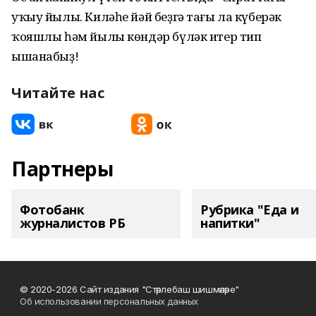
уҡыу йылы. Киләһе йәй беҙгә тағы ла күберәк
ҡояшлы һәм йылы көндәр бүләк итер тип
ышанабыҙ!
Читайте нас
Партнеры
Фотобанк
Рубрика "Еда и
журналистов РБ
напитки"
© 2020-2026 Сайт издания "Стәрлебаш шишмәләре"
Об использовании персональных данных