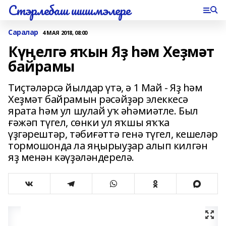
Стэрлебаш шишмэлере
Саралар
4 МАЯ 2018, 08:00
Күңелгә яҡын Яҙ һәм Хеҙмәт
байрамы
Тиҫтәләрсә йылдар үтә, ә 1 Май - Яҙ һәм
Хеҙмәт байрамын рәсәйҙәр элеккесә
ярата һәм ул шулай уҡ әһәмиәтле. Был
ғәжәп түгел, сөнки ул яҡшы яҡҡа
үҙгәрештәр, тәбиғәттә генә түгел, кешеләр
тормошонда ла яңырыуҙар алып килгән
яҙ менән кәүҙәләндерелә.