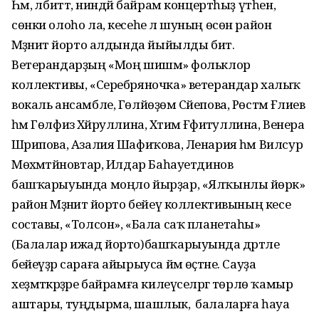
Һәм, әлбиттә, ниндәй байрам концертһыҙ үтһен,
сөнки олоһо ла, кесеһе лә шуның өсөн район
Мәҙәниәт йорто алдында йыйылды бит.
Ветерандарҙың «Моң шишмә» фольклор
коллективы, «Серебряночка» ветерандар халыҡ
вокаль ансамбле, Гөлйөҙөм Сәйепова, Рөстәм Ғәлиев
һәм Гөлфизә Хәйруллина, Хәтимә Ғәфиәтуллина, Венера
Шәрипова, Азалия Шафиҡова, Ленария һәм Вилсур
Мөхәмәтйәновтар, Илдар Баһауетдинов
башҡарыуында моңло йырҙар, «Ялҡынлы йөрәк»
район Мәҙәниәт йорто бейеү коллективының кесе
составы, «Толсон», «Бала саҡ планетаһы»
(Балалар ижад йорто)башҡарыуында дәртле
бейеүҙәр сараға айырыуса йәм өҫтәне. Сауҙа
хеҙмәткәрҙәре байрамға килеүселәргә төрлө ҡамыр
аштары, туңдырма, шашлык, ә балаларға һауа