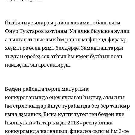
Йыйылыусыларҙы район хакимиәте башлығы
Фәнүр Туҡтаров ҡотланы. Ул өлкән быуынға яулап
алынған тыныслыҡ һәм район мәнфәғәтендә фиҙаҡәр
хеҙмәттәре өсөн рәхмәт белдерҙе. Замандаштарҙы
тыуған еребеҙ сәскә атһын һәм имен булһын өсөн
намыҫлы эшләргә саҡырҙы.
Беҙҙең районда төрлө матурлыҡ
конкурстарында еңеү яулаған һылыу, аҡыллы
һәм егәрле ҡыҙҙар йәшәүе тураһында беҙ бер тапҡыр
ғына яҙманыҡ. Бына күптән түгел генә беҙҙең ике
һылыуҡай «Татар ҡыҙы-2018» республика
конкурсында ҡатнашып, финалға сыҡты һәм 2-се