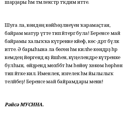
шарҙары һәм тәмлекәстәр тәҡдим итте.
Шуға ла, көндөң көйһөҙләнеүенә ҡарамаҫтан,
байрам матур үтте тип әйтергә була! Беренсе май
байрамы халыҡҡа күтәренке кәйеф, көс-дәрт бүләк
итте. Ә барыһына ла бөгөн һәм киләһе көндәрҙә һәр
кемдең йөрәгендә яҙ йәшәһен, күңелендәре күтәренке
булһын, ә өйҙәрендә мөхәббәт һәм һөйөү хөкөм һөрһөн
тип әйтке килә. Именлек, изгелек һәм йылылыҡ
теләйбеҙ! Беренсе май байрамдары менән!
Рәйсә МУСИНА.