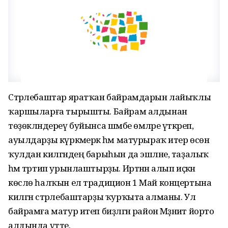
Стәрлебаштар яратҡан байрамдарын лайыҡлы
ҡаршыларға тырышты. Байрам алдынан
төҙөкләндереү буйынса шәмбе өмәләре үткәреп,
ауылдарҙы күркәмерәк һәм матурыраҡ итер өсөн
ҡулдан килгәндең барыһын да эшләне, таҙалыҡ
һәм тәртип урынлаштырҙы. Иртәнән алып иҫкән
көслө һалҡын ел традицион 1 Май концертына
килгән стәрлебаштарҙы ҡурҡыта алманы. Ул
байрамға матур итеп биҙәлгән район Мәҙәниәт йорто
алдында үтте.