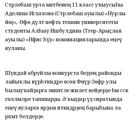
Стәрлебаш урта мәктәбенең 11 класс уҡыусыһы
Аделина Исхаҡова (Стәрлебаш ауылы) «Нурлы
йөҙ», ә Өфө дәүләт нефть техник университеты
студенты Алһыу Ишбулдина (Тәтер-Арыҫлан
ауылы) «Нәфис һүҙ» номинацияларында еңеү
яуланы.
Шундай абруйлы конкурста беҙҙең районды
лайыҡлы күрһәткәндәре өсөн Фәнүр Зөфәр улы
һылыуҡайҙарға зиннәтле жилет кейҙерҙе һәм сәскә
гөлләмәләре тапшырҙы. Ә ҡыҙҙар үҙ сиратында
еңеү яуларға ярҙам иткәндәрҙең барыһына ла
рәхмәт белдерҙе.