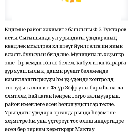
Кәңәшмәне район хакимиәте башлығы Ф.З.Туҡтаров
асты. Сығышында ул урындағы үҙидараның
көндәлек мәсьәләләрен хәл итеүгә йүнәлтелгән иң яҡын
власть булыуын билдәләне. Муниципаль хеҙмәткәр
эше - һәр кемдән төплө белем, ҡабул иткән ҡарарға
ҙур яуаплылыҡ, даими рәүештә белемеңде
камиллаштырыуҙы һәм үҙ-үҙеңде контролдә
тотоуҙы талап итә. Фәнүр Зөфәр улы барыһына ла
сәләмәтлек, һайлаған һөнәренә тоғро ҡалыуҙарын,
район именлеге өсөн һөнәри уңыштар теләне.
Урындағы үҙидара органдарында һөҙөмтәле
хеҙмәттәре һәм уны үҫтереүгә тос өлөш индергәндәре
өсөн бер төркөм хеҙмәткәрҙәргә Маҡтау