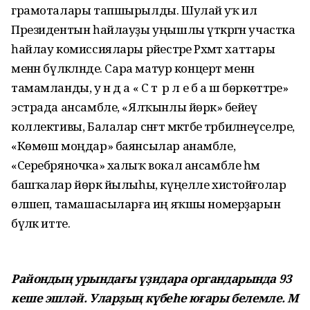
грамоталары тапшырылды. Шулай уҡ ил
Президентын һайлауҙы уңышлы үткәргән участка
һайлау комиссиялары рәйестәре Рәхмәт хаттары
менән бүләкләнде. Сара матур концерт менән
тамамланды, у н д а « С т ә р л е б а ш бөркөттәре»
эстрада ансамбле, «Ялҡынлы йөрәк» бейеү
коллективы, Балалар сәнғәт мәктәбе тәрбиәләнеүселәре,
«Көмөш моңдар» баянсылар анамбле,
«Серебряночка» халыҡ вокал ансамбле һәм
башҡалар йөрәк йылыһы, күңелле хистойғолар
өләшеп, тамашасыларға иң яҡшы номерҙарын
бүләк итте.
Райондың урындағы үҙидара органдарында 93
кеше эшләй. Уларҙың күбеһе юғары белемле. М