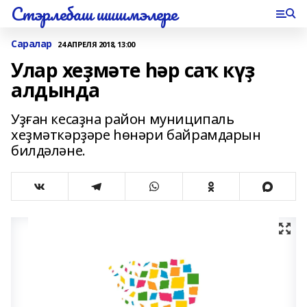
Стэрлебаш шишмэлере
Саралар
24 АПРЕЛЯ 2018, 13:00
Улар хеҙмәте һәр саҡ күҙ
алдында
Уҙған кесаҙна район муниципаль
хеҙмәткәрҙәре һөнәри байрамдарын
билдәләне.