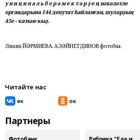
у н и ц и п а л ь б е р ә м е к т ә р ҙ е ң вәкәләтле
органдарына 144 депутат һайланған, шуларҙың
45е - ҡатын-ҡыҙ.
Лиана ЙӘРМИЕВА. А.ЗӘЙНЕТДИНОВ фотоһы.
Читайте нас
Партнеры
Фотобанк
Рубрика "Еда и