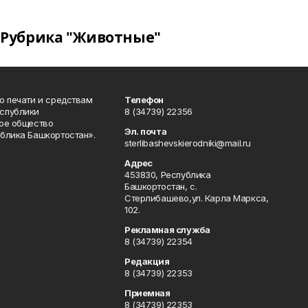
Рубрика "Животные"
о печати и средствам
Телефон
спублики
8 (34739) 22356
ое общество
Эл. почта
блика Башкортостан».
sterlibashevskierodniki@mail.ru
Адрес
453830, Республика
Башкортостан, c.
Стерлибашево,ул. Карла Маркса,
102.
Рекламная служба
8 (34739) 22354
Редакция
8 (34739) 22353
Приемная
8 (34739) 22353