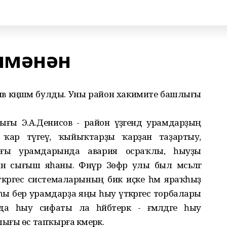
шмәнән
ив кәңәшмә булды. Уны район хакимиәте башлығы
лығы Э.А.Денисов - район үҙәгендә урамдарҙың
е, ҡар түгеү, ҡыйыҡтарҙы ҡарҙан таҙартыу,
ығы урамдарында авария осраҡлы, һыуҙы
н сығыш яһаны. Фәнүр Зөфәр улы был мәсьәләгә
кәргес системаларының бик иҫке һәм яраҡһыҙ
ы бер урамдарҙа яңы һыу үткәргес торбалары
а һыу сифаты ла һәйбәтерәк - ғәмәлдәге һыу
ғы өс тапҡырға кәмерәк.