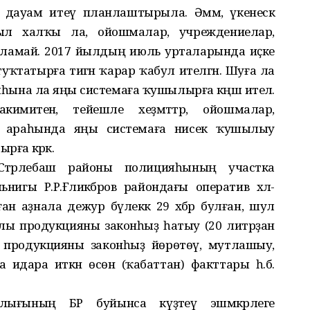
н дауам итеү планлаштырыла. Әммә, үкенескә
л халҡы ла, ойошмалар, учреждениелар,
ламай. 2017 йылдың июль урталарында иҫке
туҡтатырға тигән ҡарар ҡабул ителгән. Шуға ла
на ла яңы системаға ҡушылырға кәңәш ителә.
кимиәтенә, тейешле хеҙмәттәр, ойошмалар,
лыҡ араһында яңы системаға нисек ҡушылыу
рға кәрәк.
 Стәрлебаш районы полицияһының участка
игы Р.Р.Ғәлиәкбәров райондағы оператив хәл-
ған аҙнала дежур бүлеккә 29 хәбәр булған, шул
иртлы продукцияны законһыҙ һатыу (20 литрҙан
 продукцияны законһыҙ йөрөтөү, мутлашыу,
 идара иткән өсөн (ҡабаттан) факттары һ.б.
рлығының БР буйынса күҙәтеү эшмәкәрлеге