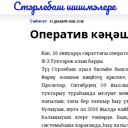
Стэрлебаш шишмэлере
Сәйәсәт
31 ДЕКАБРЯ 2020, 21:00
Оператив кәңә
Кисә, 16 ғинуарҙа сираттағы операт
Ф.З.Туҡтаров алып барҙы.
Тәүҙә Стәрлебаш ауыл биләмәһе баш
йөрөү өлөшөн киңәйтеү кәрәклег
Пролетар, Октябрҙең 50 йылл
туҡтарыу тураһында мәғлүмәт менә
ҡағылып, тағы бер тапҡыр һыу үт
булыуын, шуға ла 2016 йылда ҡайһ
һалыныуын хәтергә төшөрҙө. Бынд
системаһына ҡарағанда, һыу ҡатылы