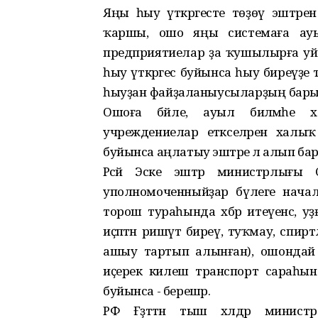
Яңы һыу үткәргесте төҙөү эштәре
ҡаршы, ошо яңы системаға ауы
предприятиелар ҙа ҡушылырға уй
һыу үткәргес буйынса һыу биреүҙе 
һыуҙан файҙаланыусыларҙың барыһы
Ошоға бәйле, ауыл биләмәһе ха
учреждениелар етәкселәренә ха
буйынса аңлатыу эштәре лә алып бары
Рәсәй Эске эштәр министрлығы
уполномоченныйҙар бүлеге начальн
торош тураһында хәбәр итеүенсә, уҙ
иҫәптән ришүәт биреү, туҡмау, сп
ашыу тартып алынған), ошондай
иҫерек килеш транспорт сараһына
буйынса - берешәр.
РФ Ғәҙәттән тыш хәлдәр минист