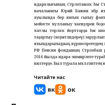
идаралығының Стәрлетамаҡ һәм Стә
начальнигы Юрий Бажин хәбәр и
ауылында бер янғын сығыу факты т
мейесте ҡулланыу ҡағиҙәләрен боҙ
ҡатлы торлаҡ йорттарҙа һәм шәх
таҙартыу (хеҙмәтләндереү) зарурлығ
яҡындарығыҙҙың, күршеләрегеҙҙең хәү
РФ Пенсия фондының Стәрлебаш 
2016 йылда идара эшмәкәрлеге тур
килтерҙе. Был турала мәҡәлә гәзитте
Читайте нас