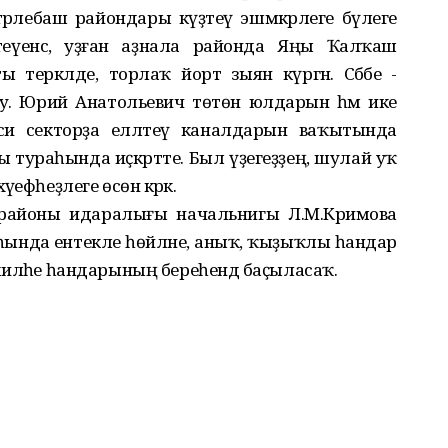
рлебаш райондары күҙәтеү эшмәкәрлеге бүлеге
теүенсә, уҙған аҙнала районда Яңы Ҡалҡаш
еркәлде, торлаҡ йорт зыян күргән. Сәбәбе -
оу. Юрий Анатольевич төтөн юлдарын һәм ике
си секторҙа елләтеү каналдарын ваҡытында
ы тураһында иҫкәртте. Был үҙегеҙҙең, шулай уҡ
ефһеҙлеге өсөн кәрәк.
районы идаралығы начальнигы Л.М.Кәримова
аһында ентекле һөйләне, аныҡ, ҡыҙыҡлы һандар
ң киләһе һандарының береһендә баҫыласаҡ.