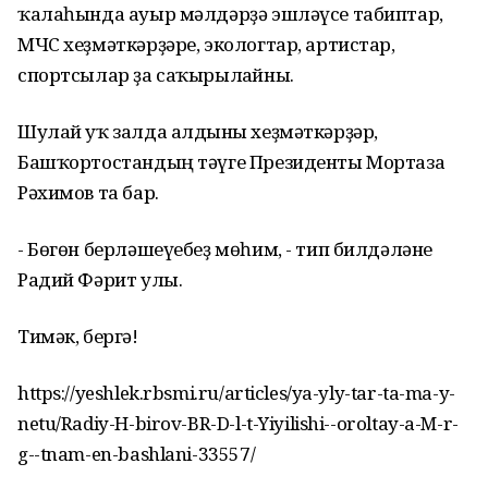
ҡалаһында ауыр мәлдәрҙә эшләүсе табиптар,
МЧС хеҙмәткәрҙәре, экологтар, артистар,
спортсылар ҙа саҡырылғайны.
Шулай уҡ залда алдынғы хеҙмәткәрҙәр,
Башҡортостандың тәүге Президенты Мортаза
Рәхимов та бар.
- Бөгөн берләшеүебеҙ мөһим, - тип билдәләне
Радий Фәрит улы.
Тимәк, бергә!
https://yeshlek.rbsmi.ru/articles/ya-yly-tar-ta-ma-y-
netu/Radiy-H-birov-BR-D-l-t-Yiyilishi--oroltay-a-M-r-
g--tnam-en-bashlani-33557/