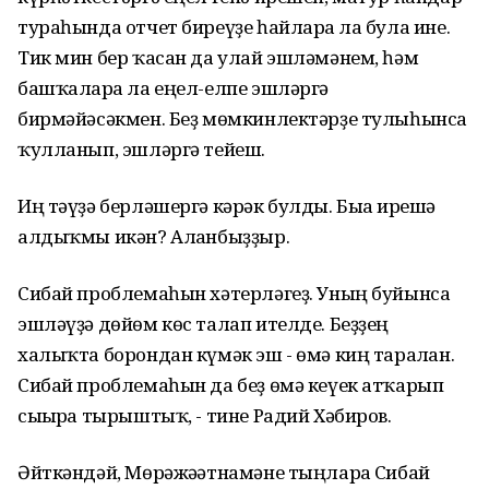
тураһында отчет биреүҙе һайларға ла була ине.
Тик мин бер ҡасан да улай эшләмәнем, һәм
башҡаларға ла еңел-елпе эшләргә
бирмәйәсәкмен. Беҙ мөмкинлектәрҙе тулыһынса
ҡулланып, эшләргә тейеш.
Иң тәүҙә берләшергә кәрәк булды. Быға ирешә
алдыҡмы икән? Алғанбыҙҙыр.
Сибай проблемаһын хәтерләгеҙ. Уның буйынса
эшләүҙә дөйөм көс талап ителде. Беҙҙең
халыҡта борондан күмәк эш - өмә киң таралған.
Сибай проблемаһын да беҙ өмә кеүек атҡарып
сығырға тырыштыҡ, - тине Радий Хәбиров.
Әйткәндәй, Мөрәжәғәтнамәне тыңларға Сибай