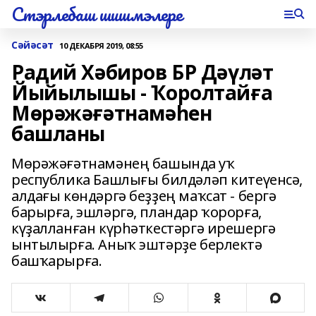
Стэрлебаш шишмэлере
Сәйәсәт
10 ДЕКАБРЯ 2019, 08:55
Радий Хәбиров БР Дәүләт
Йыйылышы - Ҡоролтайға
Мөрәжәғәтнамәһен
башланы
Мөрәжәғәтнамәнең башында уҡ
республика Башлығы билдәләп китеүенсә,
алдағы көндәргә беҙҙең маҡсат - бергә
барырға, эшләргә, пландар ҡорорға,
күҙалланған күрһәткестәргә ирешергә
ынтылырға. Аныҡ эштәрҙе берлектә
башҡарырға.