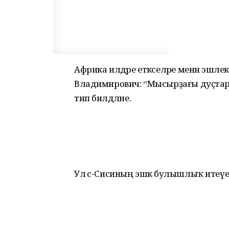
Африка илдәре етәкселәре менән эш
Владимирович: “Мысырҙағы дуҫтар я
тип билдәләне.
Ул әс-Сисиның эшкә булышлыҡ итеү