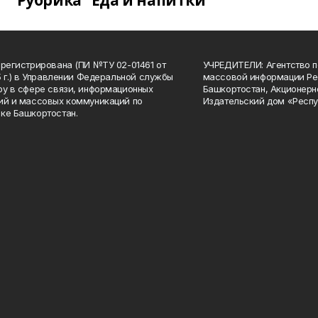
Рубрика "Еда и напитки"
арегистрирована (ПИ №ТУ 02-01461 от
УЧРЕДИТЕЛИ: Агентство п
15 г.) в Управлении Федеральной службы
массовой информации Ре
ру в сфере связи, информационных
Башкортостан, Акционерн
ий и массовых коммуникаций по
Издательский дом «Респу
ке Башкортостан.