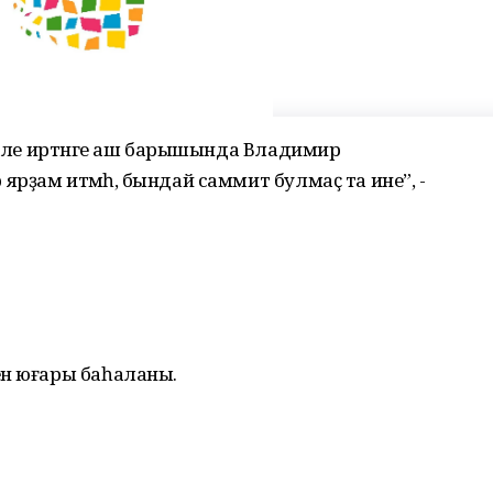
лекле иртәнге аш барышында Владимир
рҙам итмәһә, бындай саммит булмаҫ та ине”, -
ен юғары баһаланы.