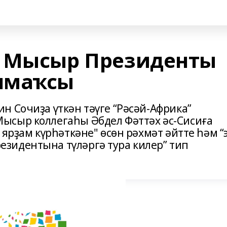
н Мысыр Президенты
шмаҡсы
н Сочиҙа үткән тәүге “Рәсәй-Африка”
ысыр коллегаһы Әбдел Фәттәх әс-Сисиға
 ярҙам күрһәткәне" өсөн рәхмәт әйтте һәм 
зидентына түләргә тура килер” тип