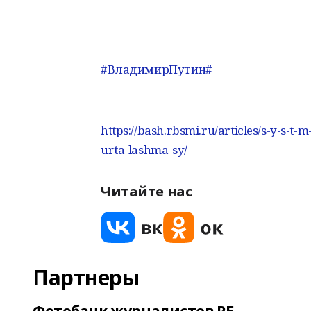
#ВладимирПутин
#
https://bash.rbsmi.ru/articles/s-y-s-
urta-lashma-sy/
Читайте нас
Партнеры