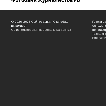
Фотобанк журналистов РБ
© 2020-2026 Сайт издания "Стәрлебаш
Газета з
шишмәләре"
05.10.20
Об использовании персональных данных
по надзо
технолог
Республи