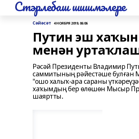
Стэрлебаш шишмэлере
Сәйәсәт
4 НОЯБРЯ 2019, 06:06
Путин эш хаҡы
менән уртаҡла
Рәсәй Президенты Владимир Пути
саммитының рәйестәше булған М
"ошо халыҡ-ара сараны үткәреүҙә
хаҡымдың бер өлөшөн Мысыр Пре
шаяртты.