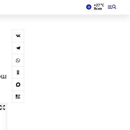
+27 °С
Ясно
“эш