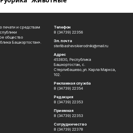
Рубрика "Животные"
о печати и средствам
Телефон
спублики
8 (34739) 22356
ое общество
Эл. почта
блика Башкортостан».
sterlibashevskierodniki@mail.ru
Адрес
453830, Республика
Башкортостан, c.
Стерлибашево,ул. Карла Маркса,
102.
Рекламная служба
8 (34739) 22354
Редакция
8 (34739) 22353
Приемная
8 (34739) 22353
Сотрудничество
8 (34739) 22378