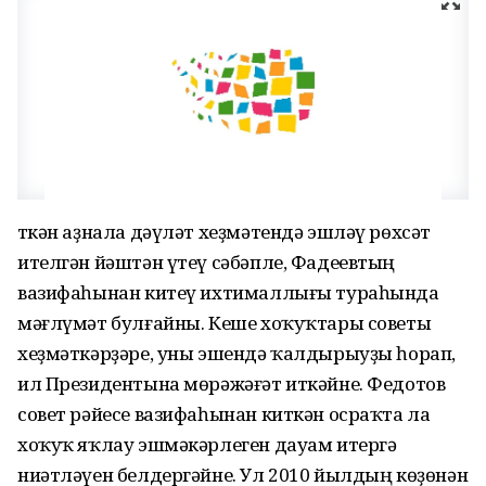
Үткән аҙнала дәүләт хеҙмәтендә эшләү рөхсәт
ителгән йәштән үтеү сәбәпле, Фадеевтың
вазифаһынан китеү ихтималлығы тураһында
мәғлүмәт булғайны. Кеше хоҡуҡтары советы
хеҙмәткәрҙәре, уны эшендә ҡалдырыуҙы һорап,
ил Президентына мөрәжәғәт иткәйне. Федотов
совет рәйесе вазифаһынан киткән осраҡта ла
хоҡуҡ яҡлау эшмәкәрлеген дауам итергә
ниәтләүен белдергәйне. Ул 2010 йылдың көҙөнән