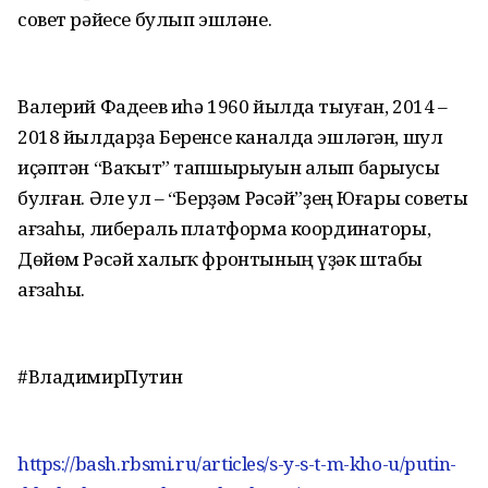
совет рәйесе булып эшләне.
Валерий Фадеев иһә 1960 йылда тыуған, 2014 –
2018 йылдарҙа Беренсе каналда эшләгән, шул
иҫәптән “Ваҡыт” тапшырыуын алып барыусы
булған. Әле ул – “Берҙәм Рәсәй”ҙең Юғары советы
ағзаһы, либераль платформа координаторы,
Дөйөм Рәсәй халыҡ фронтының үҙәк штабы
ағзаһы.
#ВладимирПутин
https://bash.rbsmi.ru/articles/s-y-s-t-m-kho-u/putin-