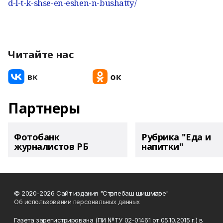
d-l-t-k-shse-en-eshen-n-bushatty/
Читайте нас
Партнеры
Фотобанк
Рубрика "Еда и
журналистов РБ
напитки"
© 2020-2026 Сайт издания "Стәрлебаш шишмәләре"
Об использовании персональных данных
Газета зарегистрирована (ПИ №ТУ 02-01461 от 05.10.2015 г.) в