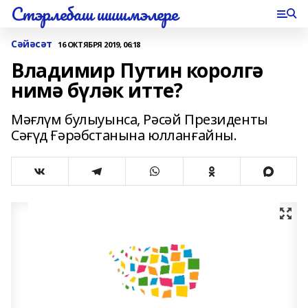
Стэрлебаш шишмэлере
Сәйәсәт
16 ОКТЯБРЯ 2019, 06:18
Владимир Путин королгә
нимә бүләк итте?
Мәғлүм булыуынса, Рәсәй Президенты
Сәғүд Ғәрәбстанына юлланғайны.