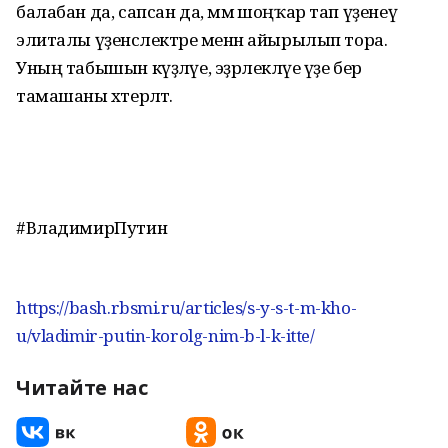
балабан да, сапсан да, әммә шоңҡар тап үҙенеү
элиталы үҙенсәлектәре менән айырылып тора.
Уның табышын күҙләүе, эҙәрлекләүе үҙе бер
тамашаны хәтерләтә.
#ВладимирПутин
https://bash.rbsmi.ru/articles/s-y-s-t-m-kho-
u/vladimir-putin-korolg-nim-b-l-k-itte/
Читайте нас