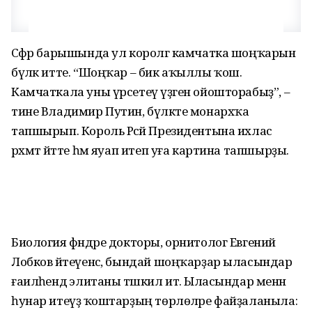
Сәфәр барышында ул королгә камчатка шоңҡарын
бүләк итте. “Шоңҡар – бик аҡыллы ҡош.
Камчаткала уны үрсетеү үҙәген ойошторабыҙ”, –
тине Владимир Путин, бүләкте монархҡа
тапшырып. Король Рәсәй Президентына ихлас
рәхмәт әйтте һәм яуап итеп уға картина тапшырҙы.
Биология фәндәре докторы, орнитолог Евгений
Лобков әйтеүенсә, бындай шоңҡарҙар ыласындар
ғаиләһендә элитаны тәшкил итә. Ыласындар менән
һунар итеүҙә ҡоштарҙың төрлөләре файҙаланыла: