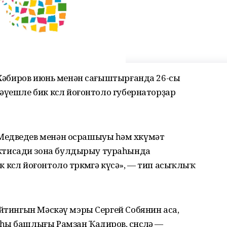
, Хәбиров июнь менән сағыштырғанда 26-сы
үешле бик көслө йоғонтоло губернаторҙар
Медведев менән осрашыуы һәм хөкүмәт
тисади зона булдырыу тураһында
өслө йоғонтоло төркөмгә күсә», — тип асыҡлыҡ
ейтингын Мәскәү мэры Сергей Собянин аса,
ы башлығы Рамзан Ҡадиров, өсөнсөлә —