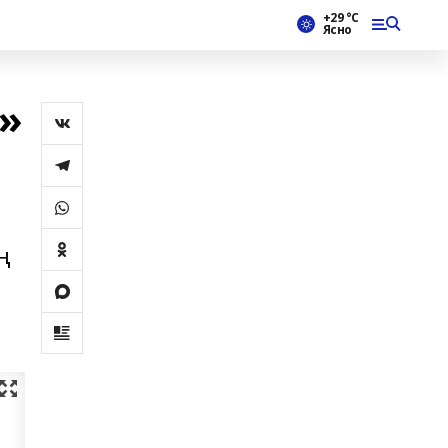
+29 °С
Ясно
»
ң