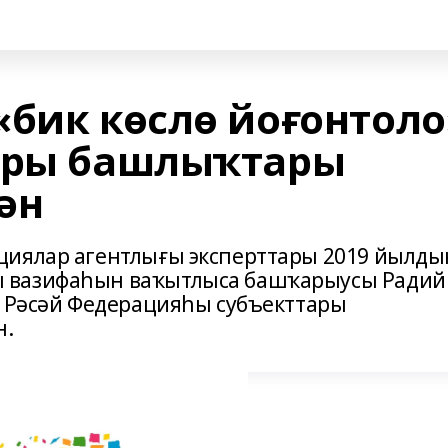
«бик көслө йоғонтоло
тары башлыҡтары
ән
циялар агентлығы эксперттары 2019 йылды
 вазифаһын ваҡытлыса башҡарыусы Радий
» Рәсәй Федерацияһы субъекттары
н.