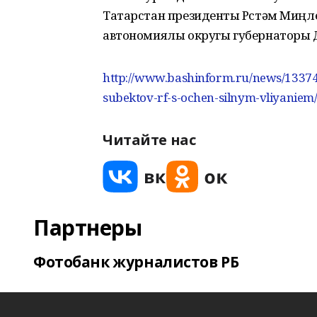
Татарстан президенты Рөстәм Миңл
автономиялы округы губернаторы 
http://www.bashinform.ru/news/13374
subektov-rf-s-ochen-silnym-vliyaniem
Читайте нас
Партнеры
Фотобанк журналистов РБ