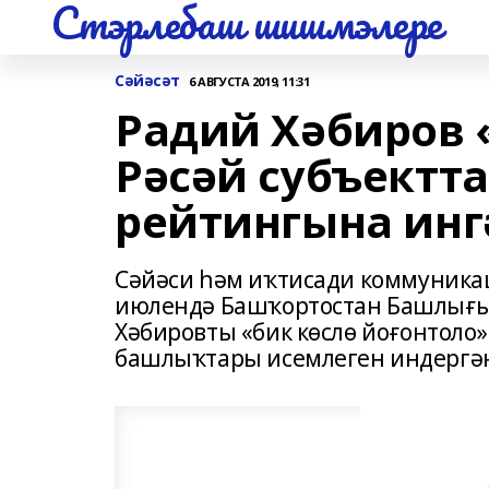
Стэрлебаш шишмэлере
Сәйәсәт
6 АВГУСТА 2019, 11:31
Радий Хәбиров 
Рәсәй субъект
рейтингына инг
Сәйәси һәм иҡтисади коммуника
июлендә Башҡортостан Башлығы
Хәбировты «бик көслө йоғонтоло
башлыҡтары исемлеген индергә