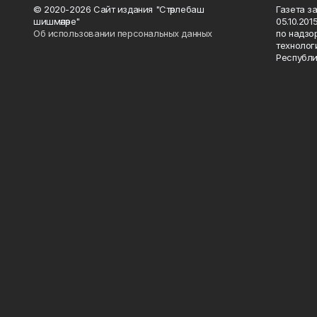
© 2020-2026 Сайт издания "Стәрлебаш
Газета з
шишмәләре"
05.10.20
Об использовании персональных данных
по надзо
технолог
Республи