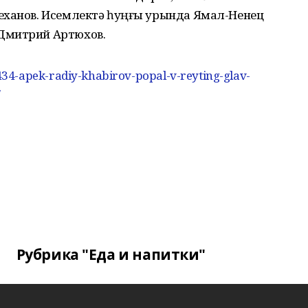
еханов. Исемлектә һуңғы урында Ямал-Ненец
Дмитрий Артюхов.
34-apek-radiy-khabirov-popal-v-reyting-glav-
/
Рубрика "Еда и напитки"