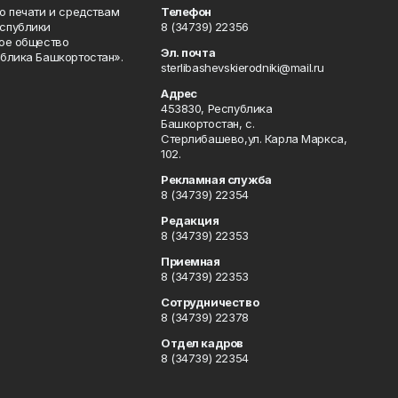
о печати и средствам
Телефон
спублики
8 (34739) 22356
ое общество
Эл. почта
блика Башкортостан».
sterlibashevskierodniki@mail.ru
Адрес
453830, Республика
Башкортостан, c.
Стерлибашево,ул. Карла Маркса,
102.
Рекламная служба
8 (34739) 22354
Редакция
8 (34739) 22353
Приемная
8 (34739) 22353
Сотрудничество
8 (34739) 22378
Отдел кадров
8 (34739) 22354