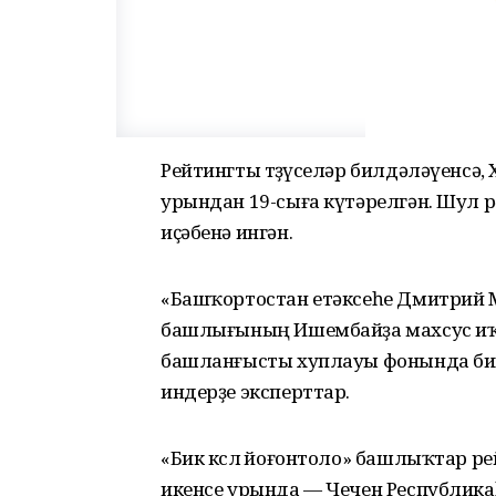
Рейтингты төҙөүселәр билдәләүенсә
урындан 19-сыға күтәрелгән. Шул рә
иҫәбенә ингән.
«Башҡортостан етәксеһе Дмитрий 
башлығының Ишембайҙа махсус иҡ
башланғысты хуплауы фонында бик к
индерҙе эксперттар.
«Бик көслө йоғонтоло» башлыҡтар р
икенсе урында — Чечен Республикаһ