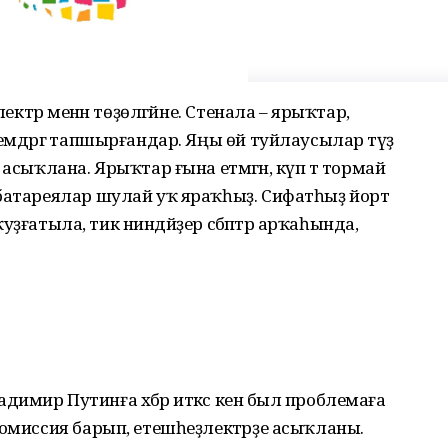
лектәр менән төҙөлгәйне. Стенала – ярыҡтар,
емдәргә тапшырғандар. Яңы өй туйлаусылар тәүҙә
асыҡлана. Ярыҡтар ғына етмәгән, күп тә тормай
 батареялар шулай уҡ яраҡһыҙ. Сифатһыҙ йорт
 ҡуҙғатыла, тик ниндәйҙер сәбәптәр арҡаһында,
имир Путинға хәбәр иткәс кенә был проблемаға
комиссия барып, етешһеҙлектәрҙе асыҡланы.