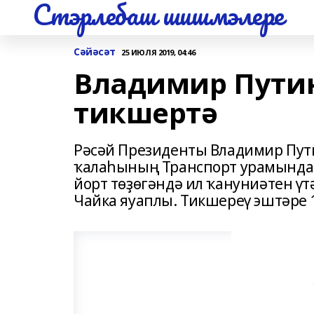
Стэрлебаш шишмэлере
Сәйәсәт
25 ИЮЛЯ 2019, 04:46
Владимир Путин
тикшертә
Рәсәй Президенты Владимир Пут
ҡалаһының Транспорт урамындағ
йорт төҙөгәндә ил ҡануниәтен ү
Чайка яуаплы. Тикшереү эштәре 