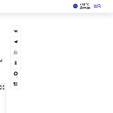
+18 °С
Дождь
ы