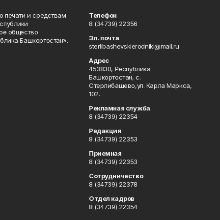
о печати и средствам
Телефон
спублики
8 (34739) 22356
ое общество
Эл. почта
блика Башкортостан».
sterlibashevskierodniki@mail.ru
Адрес
453830, Республика
Башкортостан, c.
Стерлибашево,ул. Карла Маркса,
102.
Рекламная служба
8 (34739) 22354
Редакция
8 (34739) 22353
Приемная
8 (34739) 22353
Сотрудничество
8 (34739) 22378
Отдел кадров
8 (34739) 22354