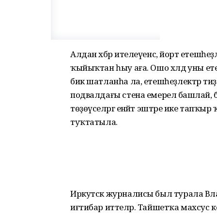
Алдан хәбәр ителеүенсә, йорт етешһеҙ
ҡыйыҡтан һыу аға. Ошо хәлдә уны ет
бик шатланһа ла, етешһеҙлектәр тиҙ 
подвалдағы стена емерелә башлай,
төҙөүселәргә енәйәт эштәре ике тапҡыр
туҡтатыла.
Иркутск журналисы был турала Влад
иғтибар иттеләр. Тайшетҡа махсус 