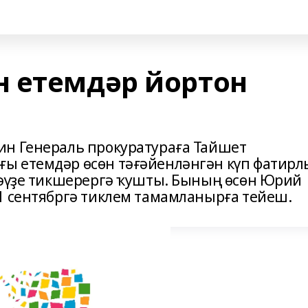
 етемдәр йортон
ин Генераль прокуратураға Тайшет
ы етемдәр өсөн тәғәйенләнгән күп фатирл
тәүҙе тикшерергә ҡушты. Бының өсөн Юрий
1 сентябргә тиклем тамамланырға тейеш.