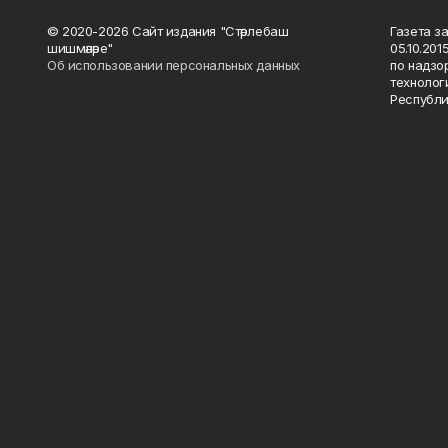
© 2020-2026 Сайт издания "Стәрлебаш
Газета з
шишмәләре"
05.10.20
Об использовании персональных данных
по надзо
технолог
Республи